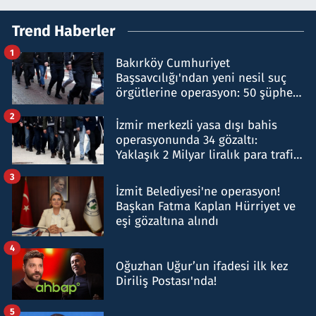
Trend Haberler
1
Bakırköy Cumhuriyet
Başsavcılığı'ndan yeni nesil suç
örgütlerine operasyon: 50 şüpheli
hakkında gözaltı kararı
2
İzmir merkezli yasa dışı bahis
operasyonunda 34 gözaltı:
Yaklaşık 2 Milyar liralık para trafiği
tespit edildi
3
İzmit Belediyesi'ne operasyon!
Başkan Fatma Kaplan Hürriyet ve
eşi gözaltına alındı
4
Oğuzhan Uğur’un ifadesi ilk kez
Diriliş Postası'nda!
5