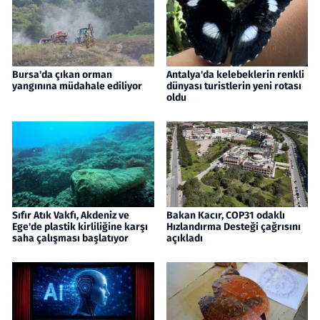
Bursa'da çıkan orman
Antalya'da kelebeklerin renkli
yangınına müdahale ediliyor
dünyası turistlerin yeni rotası
oldu
Sıfır Atık Vakfı, Akdeniz ve
Bakan Kacır, COP31 odaklı
Ege'de plastik kirliliğine karşı
Hızlandırma Desteği çağrısını
saha çalışması başlatıyor
açıkladı