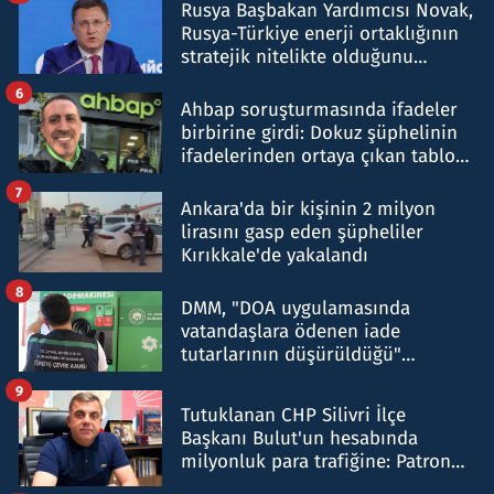
Rusya Başbakan Yardımcısı Novak,
Rusya-Türkiye enerji ortaklığının
stratejik nitelikte olduğunu
belirtti
6
Ahbap soruşturmasında ifadeler
birbirine girdi: Dokuz şüphelinin
ifadelerinden ortaya çıkan tablo
şok etti
7
Ankara'da bir kişinin 2 milyon
lirasını gasp eden şüpheliler
Kırıkkale'de yakalandı
8
DMM, "DOA uygulamasında
vatandaşlara ödenen iade
tutarlarının düşürüldüğü"
iddiasını yalanladı
9
Tutuklanan CHP Silivri İlçe
Başkanı Bulut'un hesabında
milyonluk para trafiğine: Patron
talimat verdi, ben gönderdim