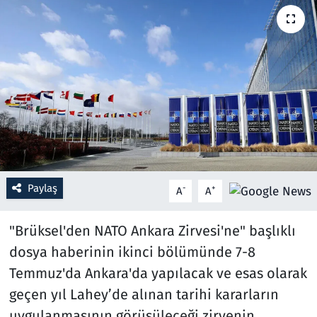
Resmi İlanlar
Rüya Tabirleri
Sağlık
Savunma Sanayi
Seçim 2023
Paylaş
-
+
A
A
Spor
"Brüksel'den NATO Ankara Zirvesi'ne" başlıklı
Teknoloji ve Bilim
dosya haberinin ikinci bölümünde 7-8
Temmuz'da Ankara'da yapılacak ve esas olarak
Televizyon
geçen yıl Lahey’de alınan tarihi kararların
uygulanmasının görüşüleceği zirvenin