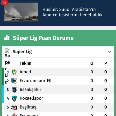
10
Husiler: Suudi Arabistan'ın
Aramco tesislerini hedef aldık
Süper Lig Puan Durumu
Süper Lig
#
Takım
O
P
Amed
0
0
1
Erzurumspor FK
0
0
2
Başakşehir
0
0
3
Kocaelispor
0
0
4
Beşiktaş
0
0
5
Eyüpspor
0
0