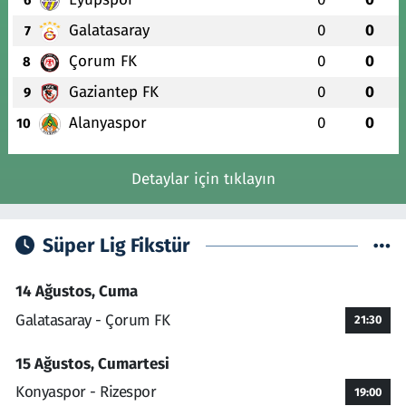
6
Galatasaray
0
0
7
Çorum FK
0
0
8
Gaziantep FK
0
0
9
Alanyaspor
0
0
10
Detaylar için tıklayın
Süper Lig Fikstür
14 Ağustos, Cuma
Galatasaray - Çorum FK
21:30
15 Ağustos, Cumartesi
Konyaspor - Rizespor
19:00