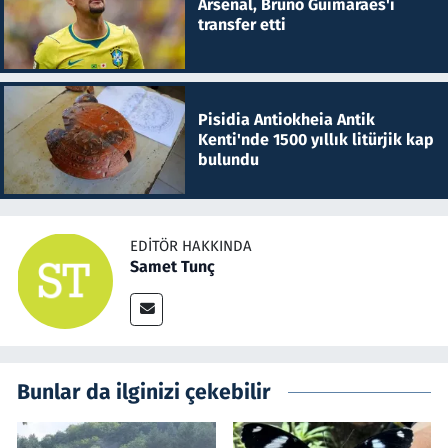
Arsenal, Bruno Guimaraes'i
transfer etti
Pisidia Antiokheia Antik
Kenti'nde 1500 yıllık litürjik kap
bulundu
EDITÖR HAKKINDA
Samet Tunç
Bunlar da ilginizi çekebilir