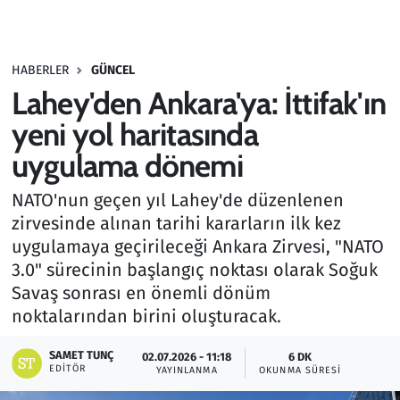
Gündem
HABERLER
GÜNCEL
Haber
Lahey'den Ankara'ya: İttifak'ın
Kültür Sanat
yeni yol haritasında
uygulama dönemi
Kurumsal Haberler
NATO'nun geçen yıl Lahey'de düzenlenen
Lezzet Durağı
zirvesinde alınan tarihi kararların ilk kez
uygulamaya geçirileceği Ankara Zirvesi, "NATO
Memur ve Kamu
3.0" sürecinin başlangıç noktası olarak Soğuk
Savaş sonrası en önemli dönüm
Otomobil
noktalarından birini oluşturacak.
Oyun
SAMET TUNÇ
02.07.2026 - 11:18
6 DK
EDITÖR
YAYINLANMA
OKUNMA SÜRESI
Ramazan