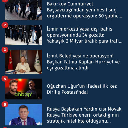
Bakırköy Cumhuriyet
Başsavcılığı'ndan yeni nesil suç
örgütlerine operasyon: 50 şüpheli
hakkında gözaltı kararı
2
İzmir merkezli yasa dışı bahis
operasyonunda 34 gözaltı:
Yaklaşık 2 Milyar liralık para trafiği
tespit edildi
3
İzmit Belediyesi'ne operasyon!
Başkan Fatma Kaplan Hürriyet ve
eşi gözaltına alındı
4
Oğuzhan Uğur’un ifadesi ilk kez
Diriliş Postası'nda!
5
Rusya Başbakan Yardımcısı Novak,
Rusya-Türkiye enerji ortaklığının
stratejik nitelikte olduğunu
belirtti