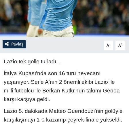
Resmi İlanlar
Rüya Tabirleri
Sağlık
Paylaş
-
+
A
A
Savunma Sanayi
Lazio tek golle turladı...
Seçim 2023
İtalya Kupası'nda son 16 turu heyecanı
yaşanıyor. Serie A'nın 2 önemli ekibi Lazio ile
Spor
milli futbolcu ile Berkan Kutlu'nun takımı Genoa
karşı karşıya geldi.
Teknoloji ve Bilim
Lazio 5. dakikada Matteo Guendouzi'nin golüyle
Televizyon
karşılaşmayı 1-0 kazanıp çeyrek finale yükseldi.