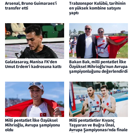
Arsenal, Bruno Guimaraes'i
Trabzonspor Kulübü, tarihinin
transfer etti
en yüksek kombine satışını
yaptı
Galatasaray, Manisa FK'den
Bakan Bak, milli pentatlet İlke
Umut Erdem'i kadrosuna kattı
Özyüksel Mihrioğlu'nun Avrupa
şampiyonluğunu değerlendirdi
Milli pentatlet İlke Özyüksel
Milli pentatletler Kıvanç
Mihrioğlu, Avrupa şampiyonu
Taşyaran ve Buğra Ünal,
oldu
Avrupa Şampiyonası'nda finale