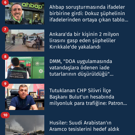
6
Ahbap soruşturmasında ifadeler
birbirine girdi: Dokuz şüphelinin
ifadelerinden ortaya çıkan tablo
şok etti
7
Ankara'da bir kişinin 2 milyon
lirasını gasp eden şüpheliler
Kırıkkale'de yakalandı
8
DMM, "DOA uygulamasında
vatandaşlara ödenen iade
tutarlarının düşürüldüğü"
iddiasını yalanladı
9
Tutuklanan CHP Silivri İlçe
Başkanı Bulut'un hesabında
milyonluk para trafiğine: Patron
talimat verdi, ben gönderdim
10
Husiler: Suudi Arabistan'ın
Aramco tesislerini hedef aldık