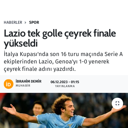
Gündem
HABERLER
SPOR
Haber
Lazio tek golle çeyrek finale
Kültür Sanat
yükseldi
İtalya Kupası'nda son 16 turu maçında Serie A
Kurumsal Haberler
ekiplerinden Lazio, Genoa'yı 1-0 yenerek
çeyrek finale adını yazdırdı.
Lezzet Durağı
İBRAHIM DEMIR
06.12.2023 - 01:15
Memur ve Kamu
MUHABIR
YAYINLANMA
Otomobil
Oyun
Ramazan