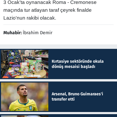
3 Ocak'ta oynanacak Roma - Cremonese
maçında tur atlayan taraf çeyrek finalde
Lazio'nun rakibi olacak.
Muhabir:
İbrahim Demir
Kırtasiye sektöründe okula
dönüş mesaisi başladı
Arsenal, Bruno Guimaraes'i
transfer etti