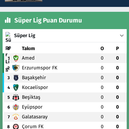
Süper Lig Puan Durumu
Süper Lig
#
Takım
O
P
Amed
0
0
1
Erzurumspor FK
0
0
2
Başakşehir
0
0
3
Kocaelispor
0
0
4
Beşiktaş
0
0
5
Eyüpspor
0
0
6
Galatasaray
0
0
7
Çorum FK
0
0
8