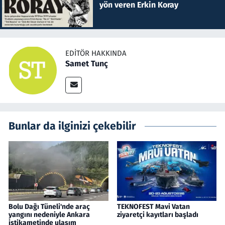
yön veren Erkin Koray
EDITÖR HAKKINDA
Samet Tunç
Bunlar da ilginizi çekebilir
Bolu Dağı Tüneli'nde araç
TEKNOFEST Mavi Vatan
yangını nedeniyle Ankara
ziyaretçi kayıtları başladı
istikametinde ulaşım