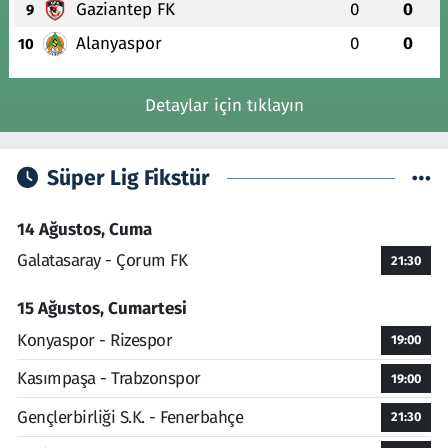
Gaziantep FK
0
0
9
Alanyaspor
0
0
10
Detaylar için tıklayın
Süper Lig Fikstür
14 Ağustos, Cuma
Galatasaray - Çorum FK
21:30
15 Ağustos, Cumartesi
Konyaspor - Rizespor
19:00
Kasımpaşa - Trabzonspor
19:00
Gençlerbirliği S.K. - Fenerbahçe
21:30