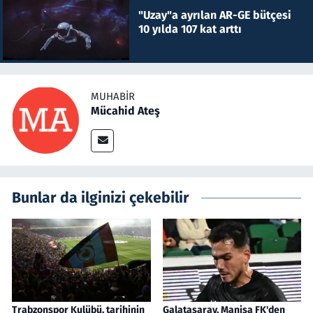
"Uzay"a ayrılan AR-GE bütçesi
10 yılda 107 kat arttı
MUHABIR
Mücahid Ateş
Bunlar da ilginizi çekebilir
Trabzonspor Kulübü, tarihinin
Galatasaray, Manisa FK'den