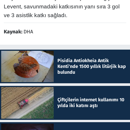
Levent, savunmadaki katkısının yanı sıra 3 gol
ve 3 asistlik katkı sağladı.
Kaynak:
DHA
Pisidia Antiokheia Antik
Kenti'nde 1500 yıllık litürjik kap
bulundu
Çiftçilerin internet kullanımı 10
yılda iki katını aştı