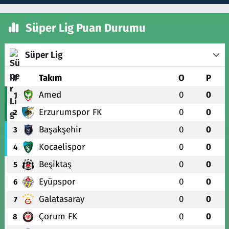
Süper Lig Puan Durumu
Süper Lig
#
Takım
O
P
Amed
0
0
1
Erzurumspor FK
0
0
2
Başakşehir
0
0
3
Kocaelispor
0
0
4
Beşiktaş
0
0
5
Eyüpspor
0
0
6
Galatasaray
0
0
7
Çorum FK
0
0
8