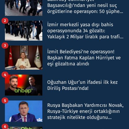
Başsavcılığı'ndan yeni nesil suç
örgütlerine operasyon: 50 şüpheli
hakkında gözaltı kararı
2
İzmir merkezli yasa dışı bahis
operasyonunda 34 gözaltı:
Yaklaşık 2 Milyar liralık para trafiği
tespit edildi
3
İzmit Belediyesi'ne operasyon!
Başkan Fatma Kaplan Hürriyet ve
eşi gözaltına alındı
4
Oğuzhan Uğur’un ifadesi ilk kez
Diriliş Postası'nda!
5
Rusya Başbakan Yardımcısı Novak,
Rusya-Türkiye enerji ortaklığının
stratejik nitelikte olduğunu
belirtti
6