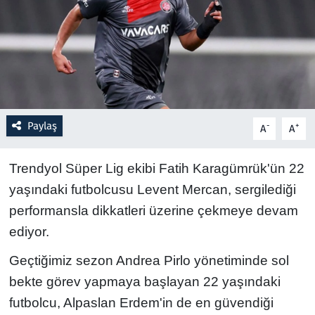
Resmi İlanlar
Rüya Tabirleri
Sağlık
Paylaş
-
+
A
A
Savunma Sanayi
Trendyol Süper Lig ekibi Fatih Karagümrük'ün 22
Seçim 2023
yaşındaki futbolcusu Levent Mercan, sergilediği
performansla dikkatleri üzerine çekmeye devam
Spor
ediyor.
Teknoloji ve Bilim
Geçtiğimiz sezon Andrea Pirlo yönetiminde sol
bekte görev yapmaya başlayan 22 yaşındaki
Televizyon
futbolcu, Alpaslan Erdem'in de en güvendiği