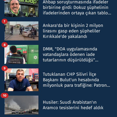
Ahbap soruşturmasında ifadeler
birbirine girdi: Dokuz şüphelinin
ifadelerinden ortaya çıkan tablo
şok etti
7
Ankara'da bir kişinin 2 milyon
lirasını gasp eden şüpheliler
Kırıkkale'de yakalandı
8
DMM, "DOA uygulamasında
vatandaşlara ödenen iade
tutarlarının düşürüldüğü"
iddiasını yalanladı
9
Tutuklanan CHP Silivri İlçe
Başkanı Bulut'un hesabında
milyonluk para trafiğine: Patron
talimat verdi, ben gönderdim
10
Husiler: Suudi Arabistan'ın
Aramco tesislerini hedef aldık