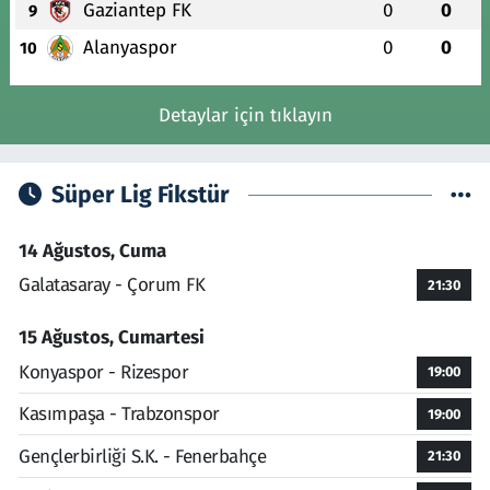
Gaziantep FK
0
0
9
Alanyaspor
0
0
10
Detaylar için tıklayın
Süper Lig Fikstür
14 Ağustos, Cuma
Galatasaray - Çorum FK
21:30
15 Ağustos, Cumartesi
Konyaspor - Rizespor
19:00
Kasımpaşa - Trabzonspor
19:00
Gençlerbirliği S.K. - Fenerbahçe
21:30