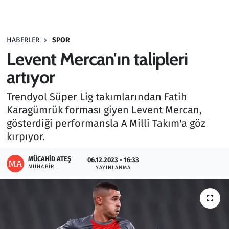
Gündem
HABERLER
SPOR
Haber
Levent Mercan'ın talipleri
Kültür Sanat
artıyor
Trendyol Süper Lig takımlarından Fatih
Kurumsal Haberler
Karagümrük forması giyen Levent Mercan,
gösterdiği performansla A Milli Takım'a göz
Lezzet Durağı
kırpıyor.
Memur ve Kamu
MÜCAHID ATEŞ
06.12.2023 - 16:33
MUHABIR
YAYINLANMA
Otomobil
Oyun
Ramazan