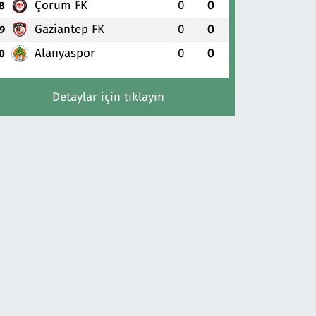
Çorum FK
0
0
8
Gaziantep FK
0
0
9
Alanyaspor
0
0
0
Detaylar için tıklayın