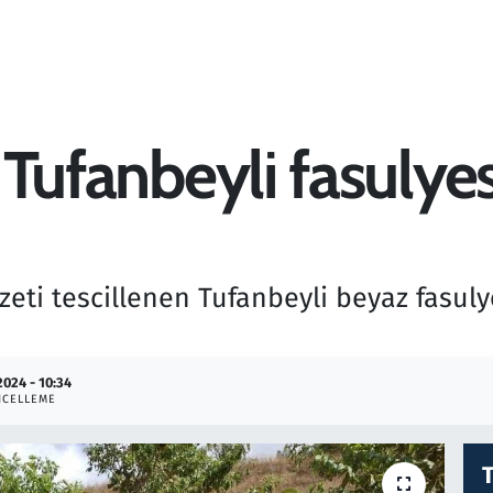
 Tufanbeyli fasulyesi 
zzeti tescillenen Tufanbeyli beyaz fasul
2024 - 10:34
CELLEME