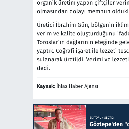
organik üretim yapan çiftçiler veri
olmasından dolayı memnun olduklar
Üretici İbrahim Gün, bölgenin iklim
verim ve kalite oluşturduğunu ifade
Toroslar’ın dağlarının eteğinde ge
yaptık. Coğrafi işaret ile lezzeti tes
sulanarak üretildi. Verimi ve lezzet
dedi.
Kaynak:
İhlas Haber Ajansı
EDITÖRÜN SEÇTIĞI
Göztepe'den "o