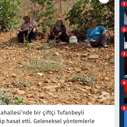
1
2
3
4
5
ahallesi’nde bir çiftçi Tufanbeyli
ip hasat etti. Geleneksel yöntemlerle