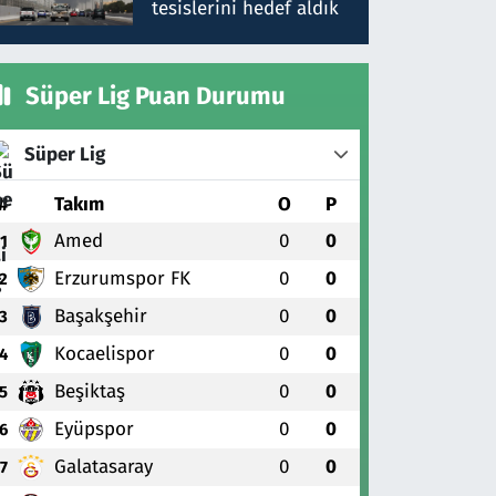
tesislerini hedef aldık
Süper Lig Puan Durumu
Süper Lig
#
Takım
O
P
Amed
0
0
1
Erzurumspor FK
0
0
2
Başakşehir
0
0
3
Kocaelispor
0
0
4
Beşiktaş
0
0
5
Eyüpspor
0
0
6
Galatasaray
0
0
7