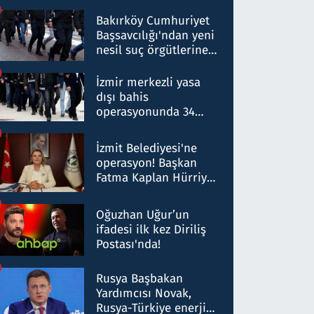
Bakırköy Cumhuriyet
Başsavcılığı'ndan yeni
nesil suç örgütlerine
operasyon: 50 şüpheli
hakkında gözaltı kararı
İzmir merkezli yasa
dışı bahis
operasyonunda 34
gözaltı: Yaklaşık 2
Milyar liralık para
İzmit Belediyesi'ne
trafiği tespit edildi
operasyon! Başkan
Fatma Kaplan Hürriyet
ve eşi gözaltına alındı
Oğuzhan Uğur’un
ifadesi ilk kez Diriliş
Postası'nda!
Rusya Başbakan
Yardımcısı Novak,
Rusya-Türkiye enerji