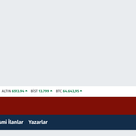
ALTIN
6513.94
BİST
13.799
BTC
64.643,95
mi İlanlar
Yazarlar