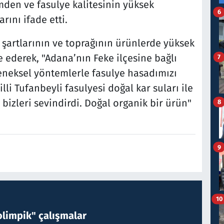
mden ve fasulye kalitesinin yüksek
6
ını ifade etti.
 şartlarının ve toprağının ürünlerde yüksek
 ederek, "Adana’nın Feke ilçesine bağlı
7
leneksel yöntemlerle fasulye hasadımızı
cilli Tufanbeyli fasulyesi doğal kar suları ile
i bizleri sevindirdi. Doğal organik bir ürün"
8
9
10
limpik" çalışmalar