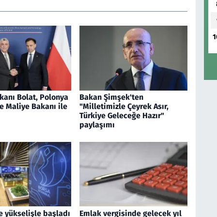
1
kanı Bolat, Polonya
Bakan Şimşek'ten
e Maliye Bakanı ile
"Milletimizle Çeyrek Asır,
Türkiye Geleceğe Hazır"
paylaşımı
e yükselişle başladı
Emlak vergisinde gelecek yıl