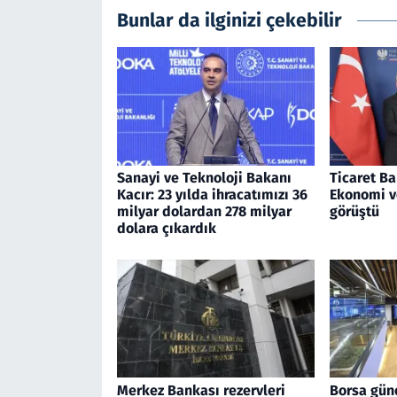
Bunlar da ilginizi çekebilir
Sanayi ve Teknoloji Bakanı
Ticaret Ba
Kacır: 23 yılda ihracatımızı 36
Ekonomi v
milyar dolardan 278 milyar
görüştü
dolara çıkardık
Merkez Bankası rezervleri
Borsa gün