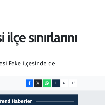
ilçe sınırlarını
yesi Feke ilçesinde de
-
+
A
A
Trend Haberler