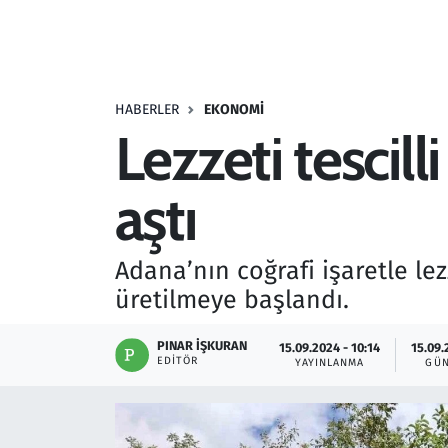
Resmi İlanlar
Rüya Tabirleri
HABERLER
EKONOMI
Lezzeti tescilli
Sağlık
aştı
Savunma Sanayi
Seçim 2023
Adana’nın coğrafi işaretle le
üretilmeye başlandı.
Spor
PINAR İŞKURAN
15.09.2024 - 10:14
15.09.
Teknoloji ve Bilim
EDITÖR
YAYINLANMA
GÜN
Televizyon