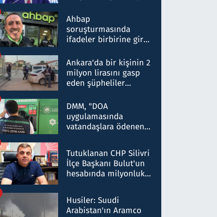
ortaklığının stratejik
nitelikte olduğunu
Ahbap
belirtti
soruşturmasında
ifadeler birbirine girdi:
Dokuz şüphelinin
ifadelerinden ortaya
Ankara'da bir kişinin 2
çıkan tablo şok etti
milyon lirasını gasp
eden şüpheliler
Kırıkkale'de yakalandı
DMM, "DOA
uygulamasında
vatandaşlara ödenen
iade tutarlarının
düşürüldüğü" iddiasını
Tutuklanan CHP Silivri
yalanladı
İlçe Başkanı Bulut'un
hesabında milyonluk
para trafiğine: Patron
talimat verdi, ben
Husiler: Suudi
gönderdim
Arabistan'ın Aramco