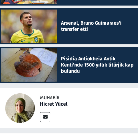
Arsenal, Bruno Guimaraes'i
transfer etti
Pisidia Antiokheia Antik
Kenti'nde 1500 yıllık litürjik kap
bulundu
MUHABIR
Hicret Yücel