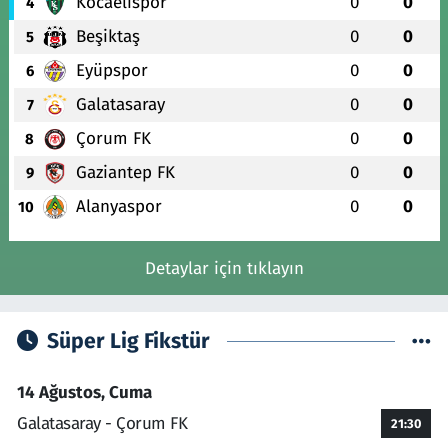
Kocaelispor
0
0
4
Beşiktaş
0
0
5
Eyüpspor
0
0
6
Galatasaray
0
0
7
Çorum FK
0
0
8
Gaziantep FK
0
0
9
Alanyaspor
0
0
10
Detaylar için tıklayın
Süper Lig Fikstür
14 Ağustos, Cuma
Galatasaray - Çorum FK
21:30