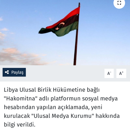
Resmi İlanlar
Rüya Tabirleri
Sağlık
Savunma Sanayi
Paylaş
Seçim 2023
-
+
A
A
Spor
Libya Ulusal Birlik Hükümetine bağlı
"Hakomitna" adlı platformun sosyal medya
Teknoloji ve Bilim
hesabından yapılan açıklamada, yeni
kurulacak "Ulusal Medya Kurumu" hakkında
Televizyon
bilgi verildi.