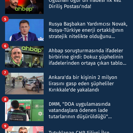
Oğuzhan Uğur’un ifadesi ilk kez
Diriliş Postası'nda!
5
Rusya Başbakan Yardımcısı Novak,
Rusya-Türkiye enerji ortaklığının
stratejik nitelikte olduğunu
belirtti
6
Ahbap soruşturmasında ifadeler
birbirine girdi: Dokuz şüphelinin
ifadelerinden ortaya çıkan tablo
şok etti
7
Ankara'da bir kişinin 2 milyon
lirasını gasp eden şüpheliler
Kırıkkale'de yakalandı
8
DMM, "DOA uygulamasında
vatandaşlara ödenen iade
tutarlarının düşürüldüğü"
iddiasını yalanladı
9
Tutuklanan CHP Silivri İlçe