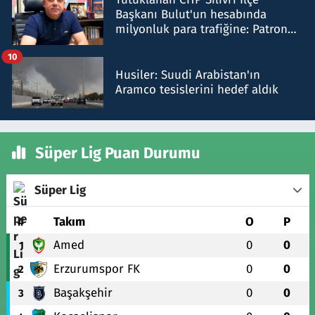
Başkanı Bulut'un hesabında
milyonluk para trafiğine: Patron
talimat verdi, ben gönderdim
10
Husiler: Suudi Arabistan'ın
Aramco tesislerini hedef aldık
Süper Lig Puan Durumu
Süper Lig
#
Takım
O
P
Amed
0
0
1
Erzurumspor FK
0
0
2
Başakşehir
0
0
3