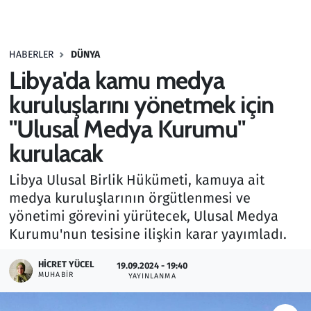
Gündem
HABERLER
DÜNYA
Haber
Libya'da kamu medya
Kültür Sanat
kuruluşlarını yönetmek için
"Ulusal Medya Kurumu"
Kurumsal Haberler
kurulacak
Lezzet Durağı
Libya Ulusal Birlik Hükümeti, kamuya ait
medya kuruluşlarının örgütlenmesi ve
Memur ve Kamu
yönetimi görevini yürütecek, Ulusal Medya
Kurumu'nun tesisine ilişkin karar yayımladı.
Otomobil
HICRET YÜCEL
19.09.2024 - 19:40
Oyun
MUHABIR
YAYINLANMA
Ramazan