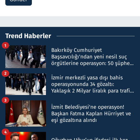
Trend Haberler
1
Bakırköy Cumhuriyet
Başsavcılığı'ndan yeni nesil suç
örgütlerine operasyon: 50 şüpheli
hakkında gözaltı kararı
2
İzmir merkezli yasa dışı bahis
operasyonunda 34 gözaltı:
Yaklaşık 2 Milyar liralık para trafiği
tespit edildi
3
İzmit Belediyesi'ne operasyon!
Başkan Fatma Kaplan Hürriyet ve
eşi gözaltına alındı
4