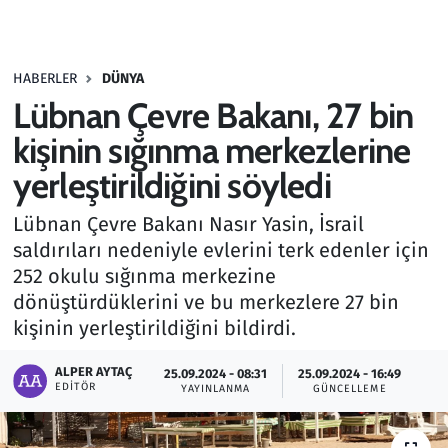
Gündem
HABERLER
DÜNYA
Haber
Lübnan Çevre Bakanı, 27 bin
Kültür Sanat
kişinin sığınma merkezlerine
yerleştirildiğini söyledi
Kurumsal Haberler
Lübnan Çevre Bakanı Nasır Yasin, İsrail
Lezzet Durağı
saldırıları nedeniyle evlerini terk edenler için
252 okulu sığınma merkezine
Memur ve Kamu
dönüştürdüklerini ve bu merkezlere 27 bin
kişinin yerleştirildiğini bildirdi.
Otomobil
ALPER AYTAÇ
25.09.2024 - 08:31
25.09.2024 - 16:49
EDITÖR
Oyun
YAYINLANMA
GÜNCELLEME
Ramazan