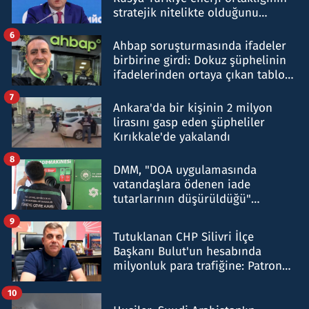
stratejik nitelikte olduğunu
belirtti
6
Ahbap soruşturmasında ifadeler
birbirine girdi: Dokuz şüphelinin
ifadelerinden ortaya çıkan tablo
şok etti
7
Ankara'da bir kişinin 2 milyon
lirasını gasp eden şüpheliler
Kırıkkale'de yakalandı
8
DMM, "DOA uygulamasında
vatandaşlara ödenen iade
tutarlarının düşürüldüğü"
iddiasını yalanladı
9
Tutuklanan CHP Silivri İlçe
Başkanı Bulut'un hesabında
milyonluk para trafiğine: Patron
talimat verdi, ben gönderdim
10