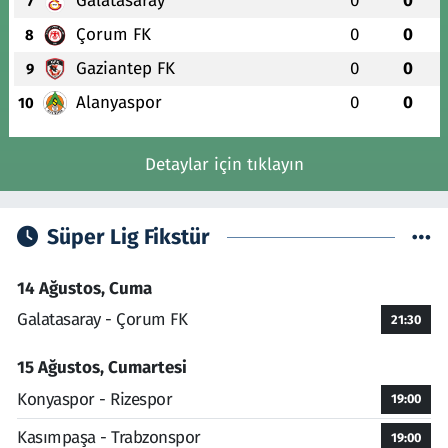
Galatasaray
0
0
7
Çorum FK
0
0
8
Gaziantep FK
0
0
9
Alanyaspor
0
0
10
Detaylar için tıklayın
Süper Lig Fikstür
14 Ağustos, Cuma
Galatasaray - Çorum FK
21:30
15 Ağustos, Cumartesi
Konyaspor - Rizespor
19:00
Kasımpaşa - Trabzonspor
19:00