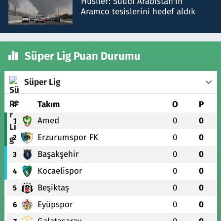
Husiler: Suudi Arabistan'ın
Aramco tesislerini hedef aldık
Süper Lig Puan Durumu
Süper Lig
#
Takım
O
P
Amed
0
0
1
Erzurumspor FK
0
0
2
Başakşehir
0
0
3
Kocaelispor
0
0
4
Beşiktaş
0
0
5
Eyüpspor
0
0
6