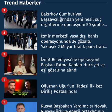
Trend Haberler
1
Bakırköy Cumhuriyet
Başsavcılığı'ndan yeni nesil suç
örgütlerine operasyon: 50 şüpheli
hakkında gözaltı kararı
2
İzmir merkezli yasa dışı bahis
operasyonunda 34 gözaltı:
Yaklaşık 2 Milyar liralık para trafiği
tespit edildi
3
İzmit Belediyesi'ne operasyon!
Başkan Fatma Kaplan Hürriyet ve
eşi gözaltına alındı
4
Oğuzhan Uğur’un ifadesi ilk kez
Diriliş Postası'nda!
5
Rusya Başbakan Yardımcısı Novak,
Rusya-Türkiye enerji ortaklığının