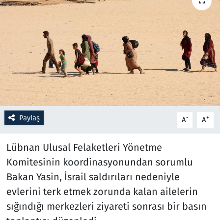
Resmi İlanlar
Rüya Tabirleri
Sağlık
Savunma Sanayi
Paylaş
-
+
A
A
Seçim 2023
Lübnan Ulusal Felaketleri Yönetme
Spor
Komitesinin koordinasyonundan sorumlu
Teknoloji ve Bilim
Bakan Yasin, İsrail saldırıları nedeniyle
evlerini terk etmek zorunda kalan ailelerin
Televizyon
sığındığı merkezleri ziyareti sonrası bir basın