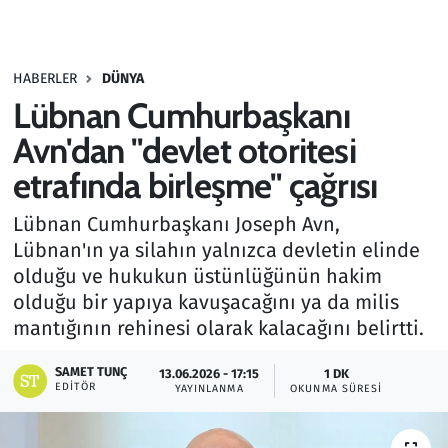
Gündem
HABERLER
DÜNYA
Haber
Lübnan Cumhurbaşkanı
Kültür Sanat
Avn'dan "devlet otoritesi
etrafında birleşme" çağrısı
Kurumsal Haberler
Lübnan Cumhurbaşkanı Joseph Avn,
Lezzet Durağı
Lübnan'ın ya silahın yalnızca devletin elinde
olduğu ve hukukun üstünlüğünün hakim
Memur ve Kamu
olduğu bir yapıya kavuşacağını ya da milis
mantığının rehinesi olarak kalacağını belirtti.
Otomobil
SAMET TUNÇ
13.06.2026 - 17:15
1 DK
EDITÖR
Oyun
YAYINLANMA
OKUNMA SÜRESI
Ramazan