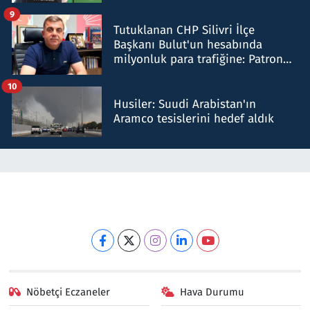
iddiasını yalanladı
9
Tutuklanan CHP Silivri İlçe
Başkanı Bulut'un hesabında
milyonluk para trafiğine: Patron
talimat verdi, ben gönderdim
10
Husiler: Suudi Arabistan'ın
Aramco tesislerini hedef aldık
Nöbetçi Eczaneler
Hava Durumu