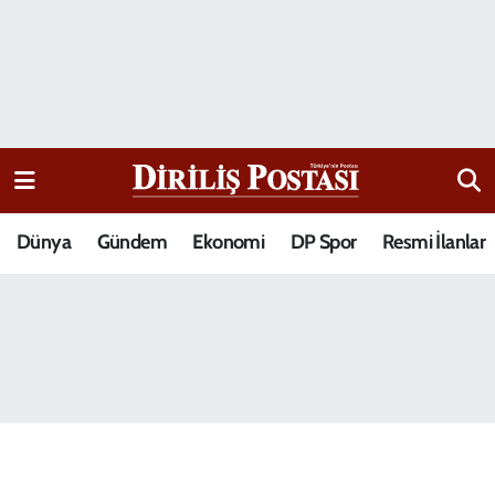
15 Temmuz Destanı
Nöbetçi Eczaneler
Analiz-Yorum
Hava Durumu
Dizi-Film
Trafik Durumu
Dünya
Gündem
Ekonomi
DP Spor
Resmi İlanlar
Dünya
Süper Lig Puan Durumu ve Fikstür
Eğitim
Tüm Manşetler
Ekonomi
Son Dakika Haberleri
Elif Kuşağı
Haber Arşivi
Güncel