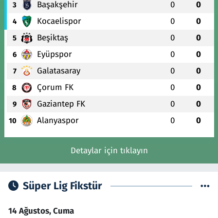
Başakşehir
0
0
3
Kocaelispor
0
0
4
Beşiktaş
0
0
5
Eyüpspor
0
0
6
Galatasaray
0
0
7
Çorum FK
0
0
8
Gaziantep FK
0
0
9
Alanyaspor
0
0
10
Detaylar için tıklayın
Süper Lig Fikstür
14 Ağustos, Cuma