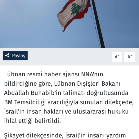
Resmi İlanlar
Rüya Tabirleri
Sağlık
Paylaş
-
+
A
A
Savunma Sanayi
Lübnan resmi haber ajansı NNA'nın
Seçim 2023
bildirdiğine göre, Lübnan Dışişleri Bakanı
Abdallah Buhabib'in talimatı doğrultusunda
Spor
BM Temsilciliği aracılığıyla sunulan dilekçede,
Teknoloji ve Bilim
İsrail'in insan hakları ve uluslararası hukuku
ihlal ettiği belirtildi.
Televizyon
Şikayet dilekçesinde, İsrail'in insani yardım