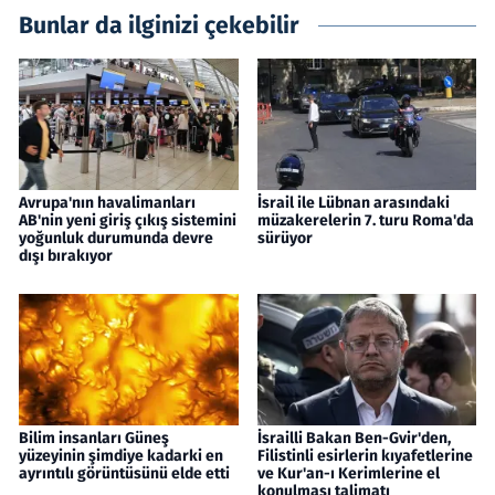
Bunlar da ilginizi çekebilir
Avrupa'nın havalimanları
İsrail ile Lübnan arasındaki
AB'nin yeni giriş çıkış sistemini
müzakerelerin 7. turu Roma'da
yoğunluk durumunda devre
sürüyor
dışı bırakıyor
Bilim insanları Güneş
İsrailli Bakan Ben-Gvir'den,
yüzeyinin şimdiye kadarki en
Filistinli esirlerin kıyafetlerine
ayrıntılı görüntüsünü elde etti
ve Kur'an-ı Kerimlerine el
konulması talimatı