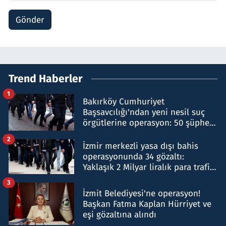
Gönder
Trend Haberler
1
Bakırköy Cumhuriyet
Başsavcılığı'ndan yeni nesil suç
örgütlerine operasyon: 50 şüpheli
hakkında gözaltı kararı
2
İzmir merkezli yasa dışı bahis
operasyonunda 34 gözaltı:
Yaklaşık 2 Milyar liralık para trafiği
tespit edildi
3
İzmit Belediyesi'ne operasyon!
Başkan Fatma Kaplan Hürriyet ve
eşi gözaltına alındı