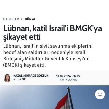
Gündem
HABERLER
DÜNYA
Haber
Lübnan, katil İsrail'i BMGK'ya
Kültür Sanat
şikayet etti
Lübnan, İsrail'in sivil savunma ekiplerini
Kurumsal Haberler
hedef alan saldırıları nedeniyle İsrail'i
Birleşmiş Milletler Güvenlik Konseyi'ne
Lezzet Durağı
(BMGK) şikayet etti.
Memur ve Kamu
HAZAL MIHRACE GÖKSUN
17.09.2024 - 17:22
MUHABIR
YAYINLANMA
Otomobil
Oyun
Ramazan