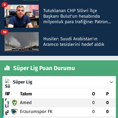
iddiasını yalanladı
9
Tutuklanan CHP Silivri İlçe
Başkanı Bulut'un hesabında
milyonluk para trafiğine: Patron
talimat verdi, ben gönderdim
10
Husiler: Suudi Arabistan'ın
Aramco tesislerini hedef aldık
Süper Lig Puan Durumu
Süper Lig
#
Takım
O
P
Amed
0
0
1
Erzurumspor FK
0
0
2