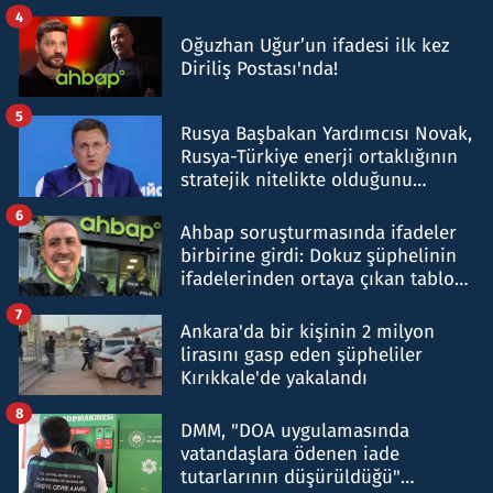
4
Oğuzhan Uğur’un ifadesi ilk kez
Diriliş Postası'nda!
5
Rusya Başbakan Yardımcısı Novak,
Rusya-Türkiye enerji ortaklığının
stratejik nitelikte olduğunu
belirtti
6
Ahbap soruşturmasında ifadeler
birbirine girdi: Dokuz şüphelinin
ifadelerinden ortaya çıkan tablo
şok etti
7
Ankara'da bir kişinin 2 milyon
lirasını gasp eden şüpheliler
Kırıkkale'de yakalandı
8
DMM, "DOA uygulamasında
vatandaşlara ödenen iade
tutarlarının düşürüldüğü"