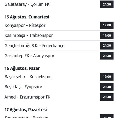
Galatasaray - Çorum FK
21:30
15 Ağustos, Cumartesi
Konyaspor - Rizespor
19:00
Kasımpaşa - Trabzonspor
19:00
Gençlerbirliği S.K. - Fenerbahçe
21:30
Gaziantep FK - Alanyaspor
21:30
16 Ağustos, Pazar
Başakşehir - Kocaelispor
19:00
Beşiktaş - Eyüpspor
21:30
Amed - Erzurumspor FK
21:30
17 Ağustos, Pazartesi
Samsunspor - Göztepe
21:30