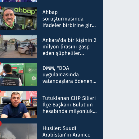
ortaklığının stratejik
nitelikte olduğunu
Ahbap
belirtti
soruşturmasında
ifadeler birbirine girdi:
Dokuz şüphelinin
ifadelerinden ortaya
Ankara'da bir kişinin 2
çıkan tablo şok etti
milyon lirasını gasp
eden şüpheliler
Kırıkkale'de yakalandı
DMM, "DOA
uygulamasında
vatandaşlara ödenen
iade tutarlarının
düşürüldüğü" iddiasını
Tutuklanan CHP Silivri
yalanladı
İlçe Başkanı Bulut'un
hesabında milyonluk
para trafiğine: Patron
talimat verdi, ben
Husiler: Suudi
gönderdim
Arabistan'ın Aramco