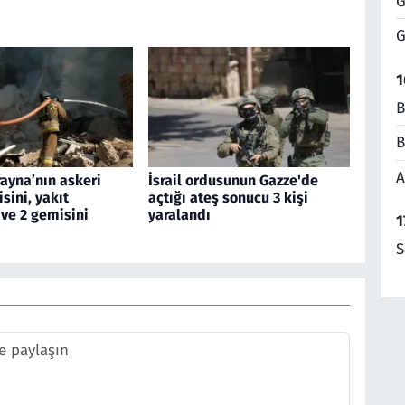
G
G
1
B
B
A
ayna’nın askeri
İsrail ordusunun Gazze'de
sini, yakıt
açtığı ateş sonucu 3 kişi
ve 2 gemisini
yaralandı
1
S