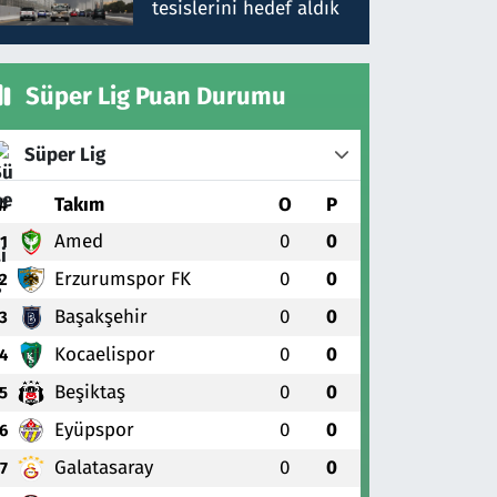
tesislerini hedef aldık
Süper Lig Puan Durumu
Süper Lig
#
Takım
O
P
Amed
0
0
1
Erzurumspor FK
0
0
2
Başakşehir
0
0
3
Kocaelispor
0
0
4
Beşiktaş
0
0
5
Eyüpspor
0
0
6
Galatasaray
0
0
7