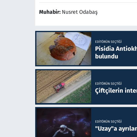
Muhabir:
Nusret Odabaş
EDITÖRÜN SEÇTIĞI
Pisidia Antiokh
bulundu
EDITÖRÜN SEÇTIĞI
Çiftçilerin inte
EDITÖRÜN SEÇTIĞI
"Uzay"a ayrılan