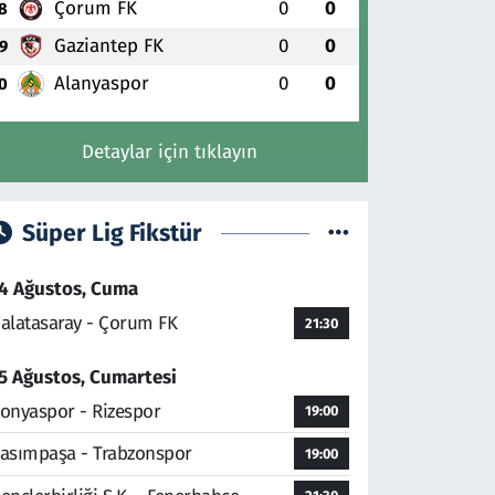
Çorum FK
0
0
8
Gaziantep FK
0
0
9
Alanyaspor
0
0
0
Detaylar için tıklayın
Süper Lig Fikstür
4 Ağustos, Cuma
alatasaray - Çorum FK
21:30
5 Ağustos, Cumartesi
onyaspor - Rizespor
19:00
asımpaşa - Trabzonspor
19:00