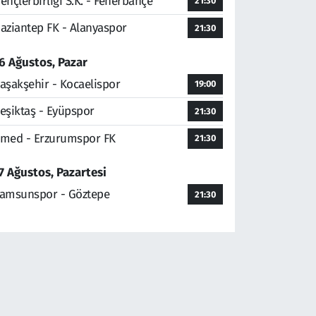
ençlerbirliği S.K. - Fenerbahçe
21:30
aziantep FK - Alanyaspor
21:30
6 Ağustos, Pazar
aşakşehir - Kocaelispor
19:00
eşiktaş - Eyüpspor
21:30
med - Erzurumspor FK
21:30
7 Ağustos, Pazartesi
amsunspor - Göztepe
21:30