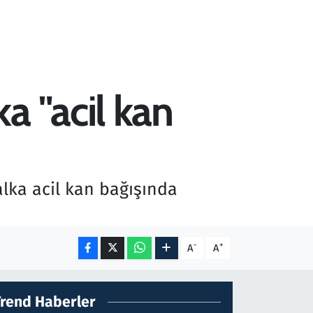
a "acil kan
alka acil kan bağışında
-
+
A
A
Trend Haberler