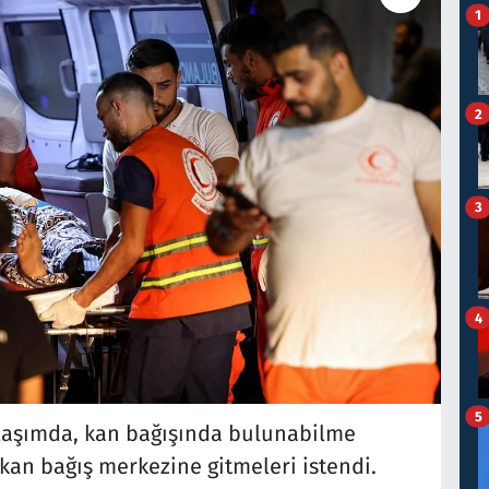
1
2
3
4
5
laşımda, kan bağışında bulunabilme
kan bağış merkezine gitmeleri istendi.