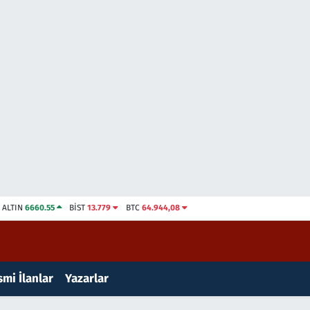
ALTIN
6660.55
BİST
13.779
BTC
64.944,08
mi İlanlar
Yazarlar