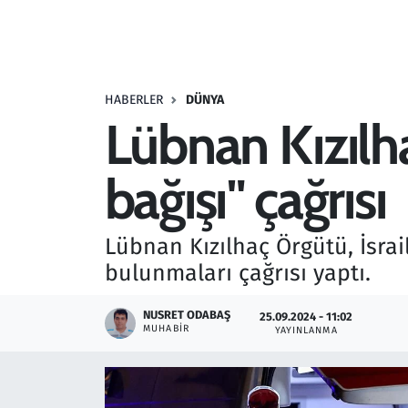
Resmi İlanlar
Rüya Tabirleri
HABERLER
DÜNYA
Lübnan Kızılh
Sağlık
bağışı" çağrısı
Savunma Sanayi
Seçim 2023
Lübnan Kızılhaç Örgütü, İsrai
bulunmaları çağrısı yaptı.
Spor
NUSRET ODABAŞ
25.09.2024 - 11:02
Teknoloji ve Bilim
MUHABIR
YAYINLANMA
Televizyon