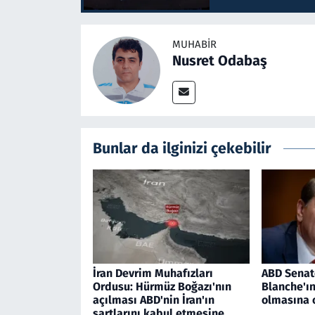
MUHABIR
Nusret Odabaş
Bunlar da ilginizi çekebilir
İran Devrim Muhafızları
ABD Senat
Ordusu: Hürmüz Boğazı'nın
Blanche'ı
açılması ABD'nin İran'ın
olmasına 
şartlarını kabul etmesine