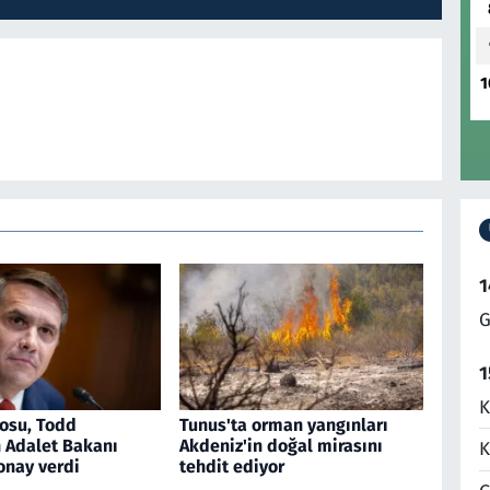
1
1
G
1
K
osu, Todd
Tunus'ta orman yangınları
n Adalet Bakanı
Akdeniz'in doğal mirasını
K
onay verdi
tehdit ediyor