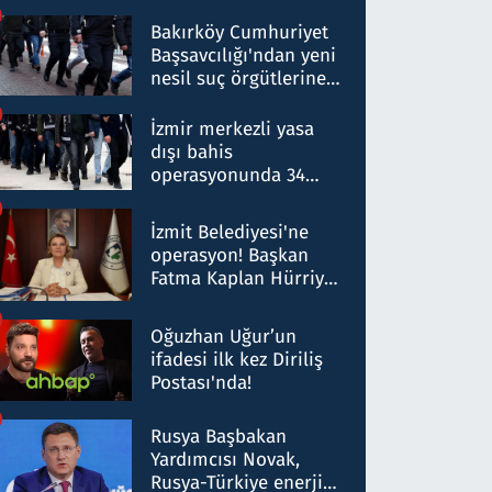
Bakırköy Cumhuriyet
Başsavcılığı'ndan yeni
nesil suç örgütlerine
operasyon: 50 şüpheli
hakkında gözaltı kararı
İzmir merkezli yasa
dışı bahis
operasyonunda 34
gözaltı: Yaklaşık 2
Milyar liralık para
İzmit Belediyesi'ne
trafiği tespit edildi
operasyon! Başkan
Fatma Kaplan Hürriyet
ve eşi gözaltına alındı
Oğuzhan Uğur’un
ifadesi ilk kez Diriliş
Postası'nda!
Rusya Başbakan
Yardımcısı Novak,
Rusya-Türkiye enerji