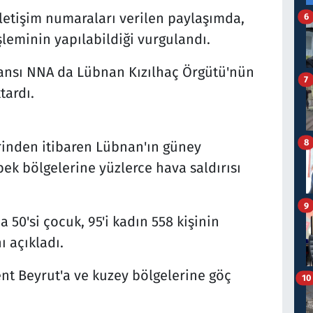
iletişim numaraları verilen paylaşımda,
6
leminin yapılabildiği vurgulandı.
ansı NNA da Lübnan Kızılhaç Örgütü'nün
7
tardı.
8
erinden itibaren Lübnan'ın güney
bek bölgelerine yüzlerce hava saldırısı
9
a 50'si çocuk, 95'i kadın 558 kişinin
ı açıkladı.
nt Beyrut'a ve kuzey bölgelerine göç
10