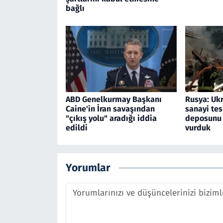
bağlı
ABD Genelkurmay Başkanı
Rusya: Ukr
Caine'in İran savaşından
sanayi tesi
"çıkış yolu" aradığı iddia
deposunu 
edildi
vurduk
Yorumlar