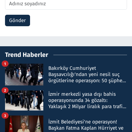
Gönder
Trend Haberler
1
Bakırköy Cumhuriyet
Başsavcılığı'ndan yeni nesil suç
örgütlerine operasyon: 50 şüpheli
hakkında gözaltı kararı
2
İzmir merkezli yasa dışı bahis
operasyonunda 34 gözaltı:
Yaklaşık 2 Milyar liralık para trafiği
tespit edildi
3
İzmit Belediyesi'ne operasyon!
Başkan Fatma Kaplan Hürriyet ve