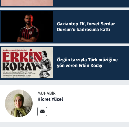
Gaziantep FK, forvet Serdar
Dursun'u kadrosuna kattı
Özgün tarzıyla Türk müziğine
yön veren Erkin Koray
MUHABIR
Hicret Yücel