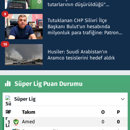
tutarlarının düşürüldüğü"
iddiasını yalanladı
9
Tutuklanan CHP Silivri İlçe
Başkanı Bulut'un hesabında
milyonluk para trafiğine: Patron
talimat verdi, ben gönderdim
10
Husiler: Suudi Arabistan'ın
Aramco tesislerini hedef aldık
Süper Lig Puan Durumu
Süper Lig
#
Takım
O
P
Amed
0
0
1