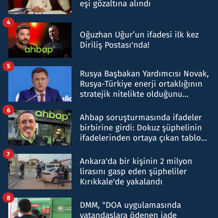
eşi gözaltına alındı
4
Oğuzhan Uğur’un ifadesi ilk kez
Diriliş Postası'nda!
5
Rusya Başbakan Yardımcısı Novak,
Rusya-Türkiye enerji ortaklığının
stratejik nitelikte olduğunu
belirtti
6
Ahbap soruşturmasında ifadeler
birbirine girdi: Dokuz şüphelinin
ifadelerinden ortaya çıkan tablo
şok etti
7
Ankara'da bir kişinin 2 milyon
lirasını gasp eden şüpheliler
Kırıkkale'de yakalandı
8
DMM, "DOA uygulamasında
vatandaşlara ödenen iade