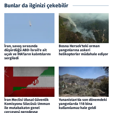
Bunlar da ilginizi çekebilir
İran, savaş sırasında
Bosna Hersek'teki orman
düşürdüğü ABD-İsrail'e ait
yangınlarına askeri
uçak ve İHA'ların kalıntılarını
helikopterler müdahale ediyor
sergiledi
İran Meclisi Ulusal Güvenlik
Yunanistan'da son dönemdeki
Komisyonu Sözcüsü: Umman
yangınlarda 118 bina
ile mutabakatın genel
kullanılamaz hale geldi
çerçevesi neredeyse