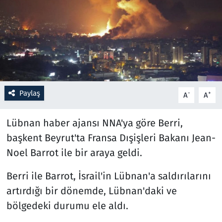
Resmi İlanlar
Rüya Tabirleri
Sağlık
Paylaş
-
+
A
A
Savunma Sanayi
Lübnan haber ajansı NNA'ya göre Berri,
Seçim 2023
başkent Beyrut'ta Fransa Dışişleri Bakanı Jean-
Spor
Noel Barrot ile bir araya geldi.
Teknoloji ve Bilim
Berri ile Barrot, İsrail'in Lübnan'a saldırılarını
artırdığı bir dönemde, Lübnan'daki ve
Televizyon
bölgedeki durumu ele aldı.