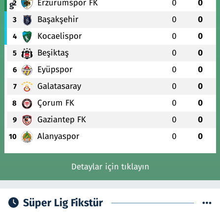
Erzurumspor FK
0
0
2
Başakşehir
0
0
3
Kocaelispor
0
0
4
Beşiktaş
0
0
5
Eyüpspor
0
0
6
Galatasaray
0
0
7
Çorum FK
0
0
8
Gaziantep FK
0
0
9
Alanyaspor
0
0
10
Detaylar için tıklayın
Süper Lig Fikstür