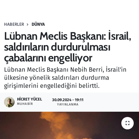
Gündem
HABERLER
DÜNYA
Haber
Lübnan Meclis Başkanı: İsrail,
Kültür Sanat
saldırıların durdurulması
çabalarını engelliyor
Kurumsal Haberler
Lübnan Meclis Başkanı Nebih Berri, İsrail'in
Lezzet Durağı
ülkesine yönelik saldırıları durdurma
girişimlerini engellediğini belirtti.
Memur ve Kamu
HICRET YÜCEL
30.09.2024 - 19:11
MUHABIR
YAYINLANMA
Otomobil
Oyun
Ramazan