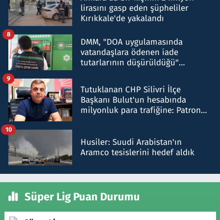
lirasını gasp eden şüpheliler
Kırıkkale'de yakalandı
8
DMM, "DOA uygulamasında
vatandaşlara ödenen iade
tutarlarının düşürüldüğü"
iddiasını yalanladı
9
Tutuklanan CHP Silivri İlçe
Başkanı Bulut'un hesabında
milyonluk para trafiğine: Patron
talimat verdi, ben gönderdim
10
Husiler: Suudi Arabistan'ın
Aramco tesislerini hedef aldık
Süper Lig Puan Durumu