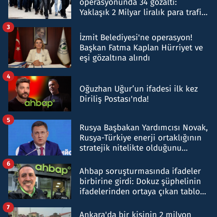
operasyonunda 34 gözaltı:
Yaklaşık 2 Milyar liralık para trafiği
tespit edildi
3
İzmit Belediyesi'ne operasyon!
Başkan Fatma Kaplan Hürriyet ve
eşi gözaltına alındı
4
Oğuzhan Uğur’un ifadesi ilk kez
Diriliş Postası'nda!
5
Rusya Başbakan Yardımcısı Novak,
Rusya-Türkiye enerji ortaklığının
stratejik nitelikte olduğunu
belirtti
6
Ahbap soruşturmasında ifadeler
birbirine girdi: Dokuz şüphelinin
ifadelerinden ortaya çıkan tablo
şok etti
7
Ankara'da bir kişinin 2 milyon