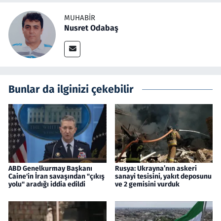
MUHABIR
Nusret Odabaş
Bunlar da ilginizi çekebilir
ABD Genelkurmay Başkanı
Rusya: Ukrayna’nın askeri
Caine'in İran savaşından "çıkış
sanayi tesisini, yakıt deposunu
yolu" aradığı iddia edildi
ve 2 gemisini vurduk