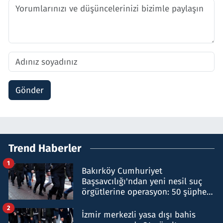
Gönder
Trend Haberler
1
Bakırköy Cumhuriyet
Başsavcılığı'ndan yeni nesil suç
örgütlerine operasyon: 50 şüpheli
hakkında gözaltı kararı
2
İzmir merkezli yasa dışı bahis