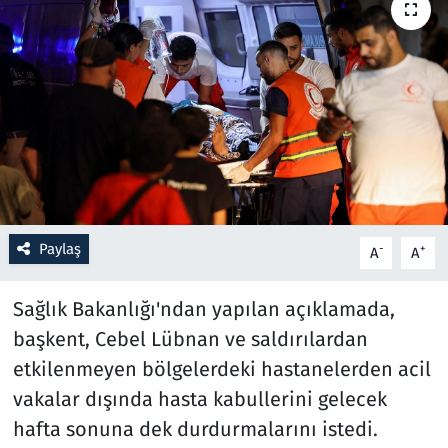
Resmi İlanlar
Rüya Tabirleri
Sağlık
Savunma Sanayi
Paylaş
Seçim 2023
-
+
A
A
Spor
Sağlık Bakanlığı'ndan yapılan açıklamada,
başkent, Cebel Lübnan ve saldırılardan
Teknoloji ve Bilim
etkilenmeyen bölgelerdeki hastanelerden acil
vakalar dışında hasta kabullerini gelecek
Televizyon
hafta sonuna dek durdurmalarını istedi.