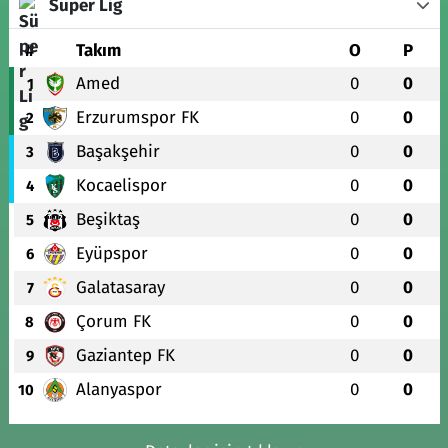
Süper Lig
#
Takım
O
P
Amed
0
0
1
Erzurumspor FK
0
0
2
Başakşehir
0
0
3
Kocaelispor
0
0
4
Beşiktaş
0
0
5
Eyüpspor
0
0
6
Galatasaray
0
0
7
Çorum FK
0
0
8
Gaziantep FK
0
0
9
Alanyaspor
0
0
10