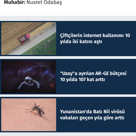
Muhabir:
Nusret Odabaş
Çiftçilerin internet kullanımı 10
yılda iki katını aştı
"Uzay"a ayrılan AR-GE bütçesi
10 yılda 107 kat arttı
Yunanistan'da Batı Nil virüsü
vakaları geçen yıla göre arttı