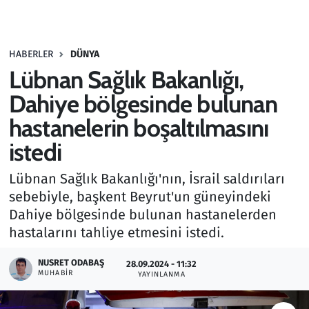
Gündem
HABERLER
DÜNYA
Haber
Lübnan Sağlık Bakanlığı,
Kültür Sanat
Dahiye bölgesinde bulunan
hastanelerin boşaltılmasını
Kurumsal Haberler
istedi
Lezzet Durağı
Lübnan Sağlık Bakanlığı'nın, İsrail saldırıları
sebebiyle, başkent Beyrut'un güneyindeki
Memur ve Kamu
Dahiye bölgesinde bulunan hastanelerden
hastalarını tahliye etmesini istedi.
Otomobil
NUSRET ODABAŞ
28.09.2024 - 11:32
Oyun
MUHABIR
YAYINLANMA
Ramazan