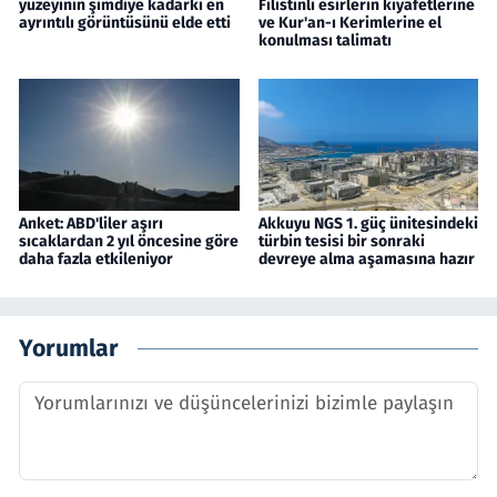
yüzeyinin şimdiye kadarki en
Filistinli esirlerin kıyafetlerine
ayrıntılı görüntüsünü elde etti
ve Kur'an-ı Kerimlerine el
konulması talimatı
Anket: ABD'liler aşırı
Akkuyu NGS 1. güç ünitesindeki
sıcaklardan 2 yıl öncesine göre
türbin tesisi bir sonraki
daha fazla etkileniyor
devreye alma aşamasına hazır
Yorumlar