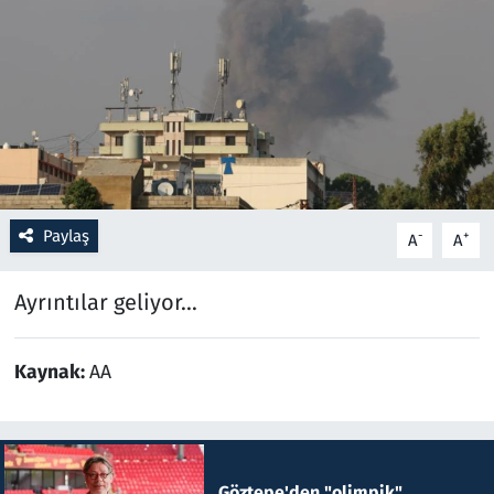
Resmi İlanlar
Rüya Tabirleri
Sağlık
Savunma Sanayi
Paylaş
-
+
A
A
Seçim 2023
Ayrıntılar geliyor...
Spor
Kaynak:
AA
Teknoloji ve Bilim
Televizyon
Göztepe'den "olimpik"