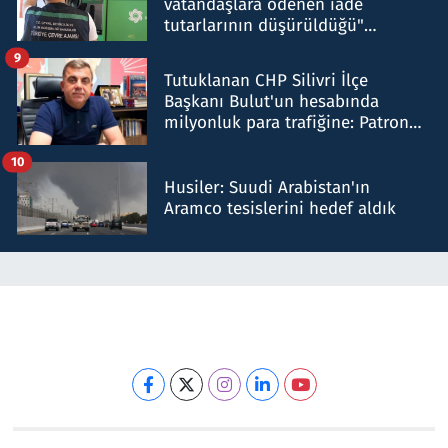
vatandaşlara ödenen iade
tutarlarının düşürüldüğü"
iddiasını yalanladı
9
Tutuklanan CHP Silivri İlçe
Başkanı Bulut'un hesabında
milyonluk para trafiğine: Patron
talimat verdi, ben gönderdim
10
Husiler: Suudi Arabistan'ın
Aramco tesislerini hedef aldık