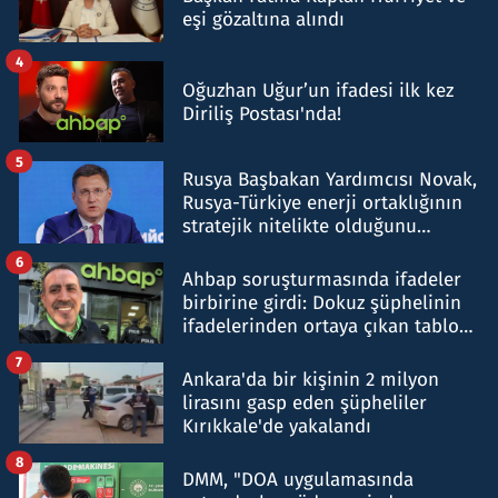
eşi gözaltına alındı
4
Oğuzhan Uğur’un ifadesi ilk kez
Diriliş Postası'nda!
5
Rusya Başbakan Yardımcısı Novak,
Rusya-Türkiye enerji ortaklığının
stratejik nitelikte olduğunu
belirtti
6
Ahbap soruşturmasında ifadeler
birbirine girdi: Dokuz şüphelinin
ifadelerinden ortaya çıkan tablo
şok etti
7
Ankara'da bir kişinin 2 milyon
lirasını gasp eden şüpheliler
Kırıkkale'de yakalandı
8
DMM, "DOA uygulamasında