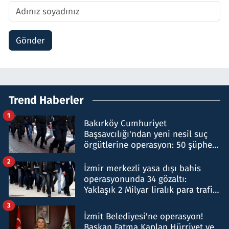
Gönder
Trend Haberler
1
Bakırköy Cumhuriyet
Başsavcılığı'ndan yeni nesil suç
örgütlerine operasyon: 50 şüpheli
hakkında gözaltı kararı
2
İzmir merkezli yasa dışı bahis
operasyonunda 34 gözaltı:
Yaklaşık 2 Milyar liralık para trafiği
tespit edildi
3
İzmit Belediyesi'ne operasyon!
Başkan Fatma Kaplan Hürriyet ve