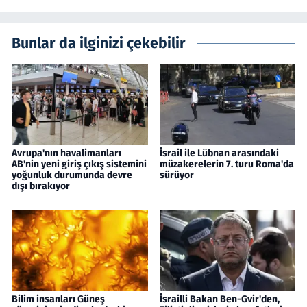
Bunlar da ilginizi çekebilir
Avrupa'nın havalimanları
İsrail ile Lübnan arasındaki
AB'nin yeni giriş çıkış sistemini
müzakerelerin 7. turu Roma'da
yoğunluk durumunda devre
sürüyor
dışı bırakıyor
Bilim insanları Güneş
İsrailli Bakan Ben-Gvir'den,