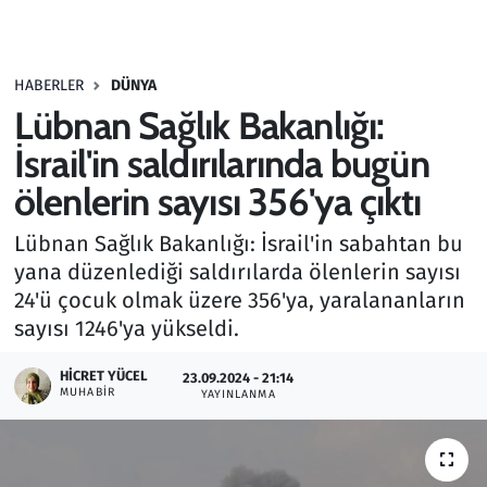
Gündem
HABERLER
DÜNYA
Haber
Lübnan Sağlık Bakanlığı:
Kültür Sanat
İsrail'in saldırılarında bugün
ölenlerin sayısı 356'ya çıktı
Kurumsal Haberler
Lübnan Sağlık Bakanlığı: İsrail'in sabahtan bu
Lezzet Durağı
yana düzenlediği saldırılarda ölenlerin sayısı
24'ü çocuk olmak üzere 356'ya, yaralananların
Memur ve Kamu
sayısı 1246'ya yükseldi.
Otomobil
HICRET YÜCEL
23.09.2024 - 21:14
MUHABIR
YAYINLANMA
Oyun
Ramazan