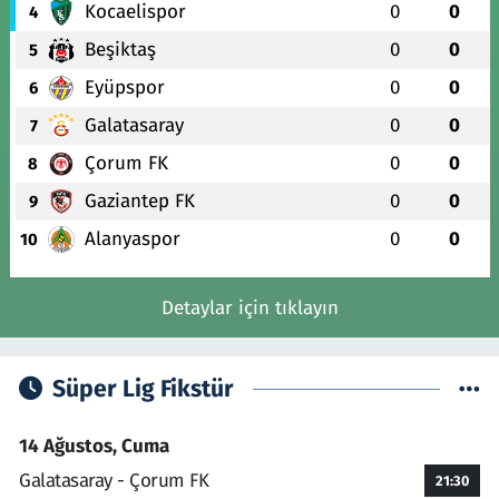
Kocaelispor
0
0
4
Beşiktaş
0
0
5
Eyüpspor
0
0
6
Galatasaray
0
0
7
Çorum FK
0
0
8
Gaziantep FK
0
0
9
Alanyaspor
0
0
10
Detaylar için tıklayın
Süper Lig Fikstür
14 Ağustos, Cuma
Galatasaray - Çorum FK
21:30