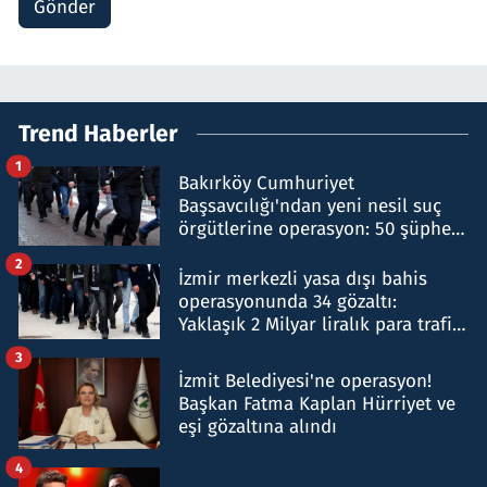
Gönder
Trend Haberler
1
Bakırköy Cumhuriyet
Başsavcılığı'ndan yeni nesil suç
örgütlerine operasyon: 50 şüpheli
hakkında gözaltı kararı
2
İzmir merkezli yasa dışı bahis
operasyonunda 34 gözaltı:
Yaklaşık 2 Milyar liralık para trafiği
tespit edildi
3
İzmit Belediyesi'ne operasyon!
Başkan Fatma Kaplan Hürriyet ve
eşi gözaltına alındı
4