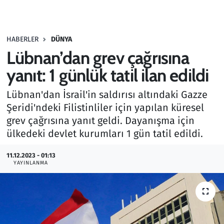
Gündem
HABERLER
DÜNYA
Haber
Lübnan’dan grev çağrısına
Kültür Sanat
yanıt: 1 günlük tatil ilan edildi
Lübnan'dan İsrail'in saldırısı altındaki Gazze
Kurumsal Haberler
Şeridi'ndeki Filistinliler için yapılan küresel
grev çağrısına yanıt geldi. Dayanışma için
Lezzet Durağı
ülkedeki devlet kurumları 1 gün tatil edildi.
Memur ve Kamu
11.12.2023 - 01:13
YAYINLANMA
Otomobil
Oyun
Ramazan