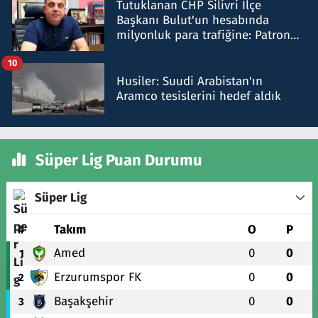
Tutuklanan CHP Silivri İlçe
Başkanı Bulut'un hesabında
milyonluk para trafiğine: Patron
talimat verdi, ben gönderdim
10
Husiler: Suudi Arabistan'ın
Aramco tesislerini hedef aldık
Süper Lig Puan Durumu
Süper Lig
#
Takım
O
P
Amed
0
0
1
Erzurumspor FK
0
0
2
Başakşehir
0
0
3