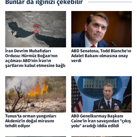
Bunlar da ilginizi çekebilir
İran Devrim Muhafızları
ABD Senatosu, Todd Blanche'ın
Ordusu: Hürmüz Boğazı'nın
Adalet Bakanı olmasına onay
açılması ABD'nin İran'ın
verdi
şartlarını kabul etmesine bağlı
Tunus'ta orman yangınları
ABD Genelkurmay Başkanı
Akdeniz'in doğal mirasını
Caine'in İran savaşından "çıkış
tehdit ediyor
yolu" aradığı iddia edildi