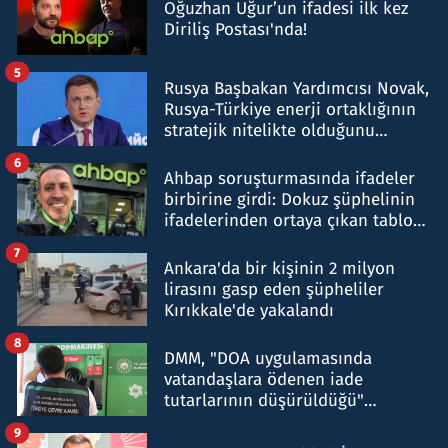
Oğuzhan Uğur’un ifadesi ilk kez
Diriliş Postası'nda!
5
Rusya Başbakan Yardımcısı Novak,
Rusya-Türkiye enerji ortaklığının
stratejik nitelikte olduğunu
belirtti
6
Ahbap soruşturmasında ifadeler
birbirine girdi: Dokuz şüphelinin
ifadelerinden ortaya çıkan tablo
şok etti
7
Ankara'da bir kişinin 2 milyon
lirasını gasp eden şüpheliler
Kırıkkale'de yakalandı
8
DMM, "DOA uygulamasında
vatandaşlara ödenen iade
tutarlarının düşürüldüğü"
iddiasını yalanladı
9