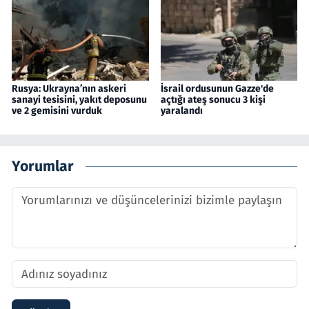
Rusya: Ukrayna’nın askeri
İsrail ordusunun Gazze'de
sanayi tesisini, yakıt deposunu
açtığı ateş sonucu 3 kişi
ve 2 gemisini vurduk
yaralandı
Yorumlar