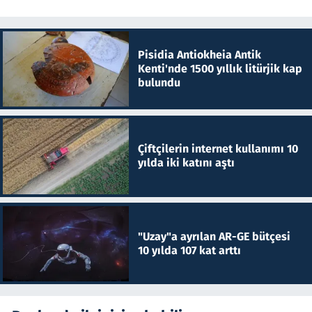
Pisidia Antiokheia Antik
Kenti'nde 1500 yıllık litürjik kap
bulundu
Çiftçilerin internet kullanımı 10
yılda iki katını aştı
"Uzay"a ayrılan AR-GE bütçesi
10 yılda 107 kat arttı