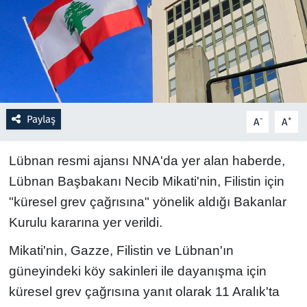
Resmi İlanlar
Rüya Tabirleri
Sağlık
Paylaş
-
+
A
A
Savunma Sanayi
Lübnan resmi ajansı NNA'da yer alan haberde,
Seçim 2023
Lübnan Başbakanı Necib Mikati'nin, Filistin için
"küresel grev çağrısına" yönelik aldığı Bakanlar
Spor
Kurulu kararına yer verildi.
Teknoloji ve Bilim
Mikati'nin, Gazze, Filistin ve Lübnan'ın
güneyindeki köy sakinleri ile dayanışma için
Televizyon
küresel grev çağrısına yanıt olarak 11 Aralık'ta