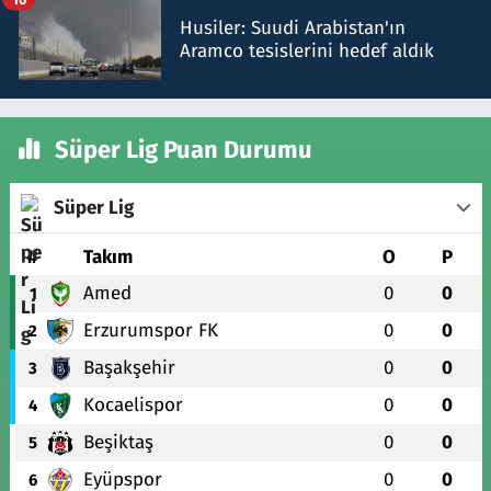
Husiler: Suudi Arabistan'ın
Aramco tesislerini hedef aldık
Süper Lig Puan Durumu
Süper Lig
#
Takım
O
P
Amed
0
0
1
Erzurumspor FK
0
0
2
Başakşehir
0
0
3
Kocaelispor
0
0
4
Beşiktaş
0
0
5
Eyüpspor
0
0
6