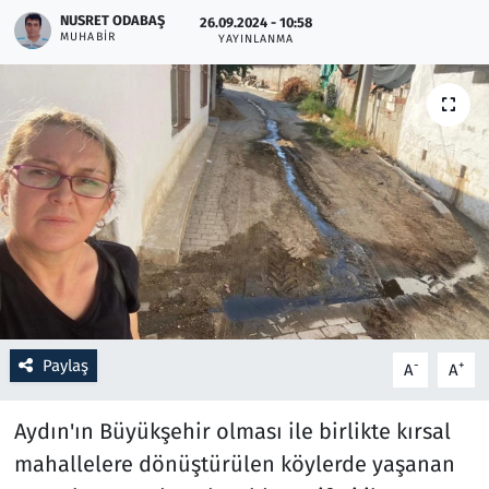
NUSRET ODABAŞ
26.09.2024 - 10:58
MUHABIR
YAYINLANMA
Resmi İlanlar
Rüya Tabirleri
Sağlık
Savunma Sanayi
Seçim 2023
Spor
Paylaş
-
+
A
A
Teknoloji ve Bilim
Aydın'ın Büyükşehir olması ile birlikte kırsal
Televizyon
mahallelere dönüştürülen köylerde yaşanan