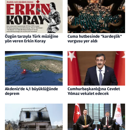
Özgün tarzıyla Türk müziğine
Cuma hutbesinde "kardeşlik"
yön veren Erkin Koray
vurgusu yer aldı
Akdeniz'de 4,1 büyüklüğünde
Cumhurbaşkanlığına Cevdet
deprem
Yılmaz vekalet edecek