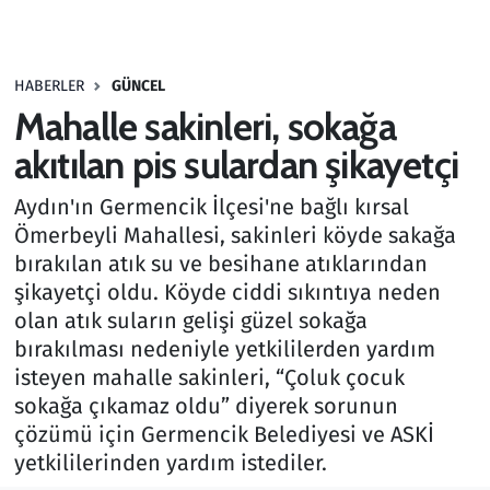
Gündem
HABERLER
GÜNCEL
Haber
Mahalle sakinleri, sokağa
Kültür Sanat
akıtılan pis sulardan şikayetçi
Aydın'ın Germencik İlçesi'ne bağlı kırsal
Kurumsal Haberler
Ömerbeyli Mahallesi, sakinleri köyde sakağa
bırakılan atık su ve besihane atıklarından
Lezzet Durağı
şikayetçi oldu. Köyde ciddi sıkıntıya neden
Memur ve Kamu
olan atık suların gelişi güzel sokağa
bırakılması nedeniyle yetkililerden yardım
Otomobil
isteyen mahalle sakinleri, “Çoluk çocuk
sokağa çıkamaz oldu” diyerek sorunun
Oyun
çözümü için Germencik Belediyesi ve ASKİ
yetkililerinden yardım istediler.
Ramazan