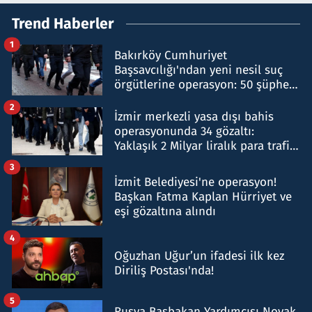
Trend Haberler
1
Bakırköy Cumhuriyet
Başsavcılığı'ndan yeni nesil suç
örgütlerine operasyon: 50 şüpheli
hakkında gözaltı kararı
2
İzmir merkezli yasa dışı bahis
operasyonunda 34 gözaltı:
Yaklaşık 2 Milyar liralık para trafiği
tespit edildi
3
İzmit Belediyesi'ne operasyon!
Başkan Fatma Kaplan Hürriyet ve
eşi gözaltına alındı
4
Oğuzhan Uğur’un ifadesi ilk kez
Diriliş Postası'nda!
5
Rusya Başbakan Yardımcısı Novak,