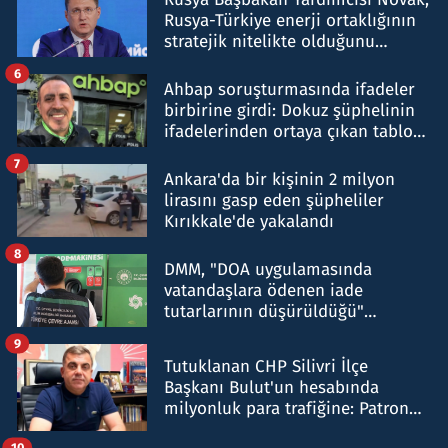
Rusya-Türkiye enerji ortaklığının
stratejik nitelikte olduğunu
belirtti
6
Ahbap soruşturmasında ifadeler
birbirine girdi: Dokuz şüphelinin
ifadelerinden ortaya çıkan tablo
şok etti
7
Ankara'da bir kişinin 2 milyon
lirasını gasp eden şüpheliler
Kırıkkale'de yakalandı
8
DMM, "DOA uygulamasında
vatandaşlara ödenen iade
tutarlarının düşürüldüğü"
iddiasını yalanladı
9
Tutuklanan CHP Silivri İlçe
Başkanı Bulut'un hesabında
milyonluk para trafiğine: Patron
talimat verdi, ben gönderdim
10