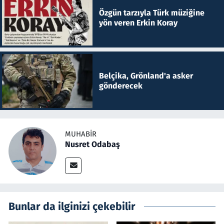
Özgün tarzıyla Türk müziğine
yön veren Erkin Koray
Belçika, Grönland'a asker
gönderecek
MUHABIR
Nusret Odabaş
Bunlar da ilginizi çekebilir