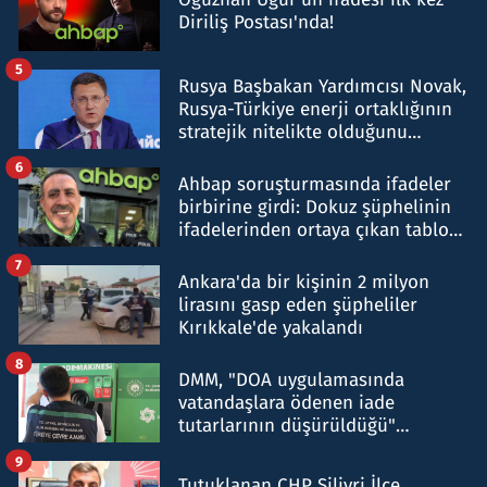
Diriliş Postası'nda!
5
Rusya Başbakan Yardımcısı Novak,
Rusya-Türkiye enerji ortaklığının
stratejik nitelikte olduğunu
belirtti
6
Ahbap soruşturmasında ifadeler
birbirine girdi: Dokuz şüphelinin
ifadelerinden ortaya çıkan tablo
şok etti
7
Ankara'da bir kişinin 2 milyon
lirasını gasp eden şüpheliler
Kırıkkale'de yakalandı
8
DMM, "DOA uygulamasında
vatandaşlara ödenen iade
tutarlarının düşürüldüğü"
iddiasını yalanladı
9
Tutuklanan CHP Silivri İlçe