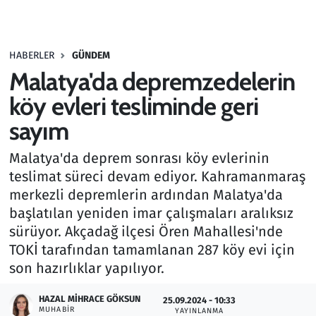
Gündem
HABERLER
GÜNDEM
Haber
Malatya'da depremzedelerin
Kültür Sanat
köy evleri tesliminde geri
sayım
Kurumsal Haberler
Malatya'da deprem sonrası köy evlerinin
Lezzet Durağı
teslimat süreci devam ediyor. Kahramanmaraş
merkezli depremlerin ardından Malatya'da
Memur ve Kamu
başlatılan yeniden imar çalışmaları aralıksız
sürüyor. Akçadağ ilçesi Ören Mahallesi'nde
Otomobil
TOKİ tarafından tamamlanan 287 köy evi için
son hazırlıklar yapılıyor.
Oyun
HAZAL MIHRACE GÖKSUN
25.09.2024 - 10:33
MUHABIR
Ramazan
YAYINLANMA