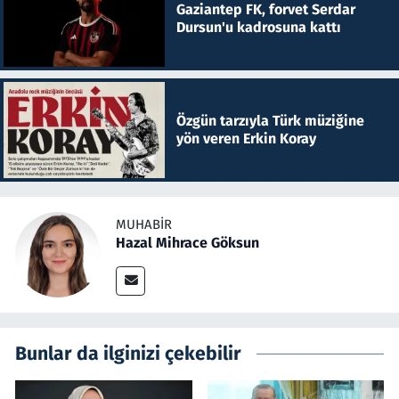
Gaziantep FK, forvet Serdar
Dursun'u kadrosuna kattı
Özgün tarzıyla Türk müziğine
yön veren Erkin Koray
MUHABIR
Hazal Mihrace Göksun
Bunlar da ilginizi çekebilir