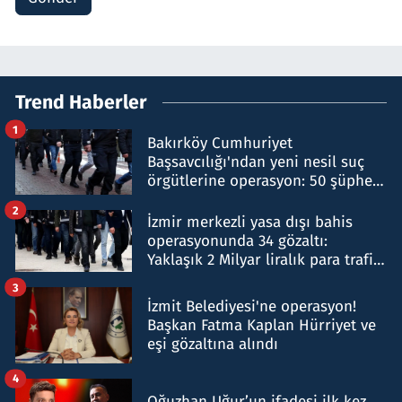
Trend Haberler
1
Bakırköy Cumhuriyet
Başsavcılığı'ndan yeni nesil suç
örgütlerine operasyon: 50 şüpheli
hakkında gözaltı kararı
2
İzmir merkezli yasa dışı bahis
operasyonunda 34 gözaltı:
Yaklaşık 2 Milyar liralık para trafiği
tespit edildi
3
İzmit Belediyesi'ne operasyon!
Başkan Fatma Kaplan Hürriyet ve
eşi gözaltına alındı
4
Oğuzhan Uğur’un ifadesi ilk kez