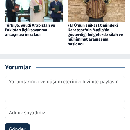
Türkiye, Suudi Arabistan ve
FETÖ'nün suikast timindeki
Pakistan üçlü savunma
Karatepe'nin Muğla'da
anlaşması imzaladı
gösterdiği bölgelerde silah ve
mühimmat aramasına
başlandı
Yorumlar
Gönder