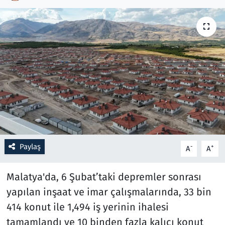
Resmi İlanlar
Rüya Tabirleri
Sağlık
Savunma Sanayi
Seçim 2023
Paylaş
-
+
A
A
Spor
Malatya'da, 6 Şubat’taki depremler sonrası
Teknoloji ve Bilim
yapılan inşaat ve imar çalışmalarında, 33 bin
Televizyon
414 konut ile 1,494 iş yerinin ihalesi
tamamlandı ve 10 binden fazla kalıcı konut