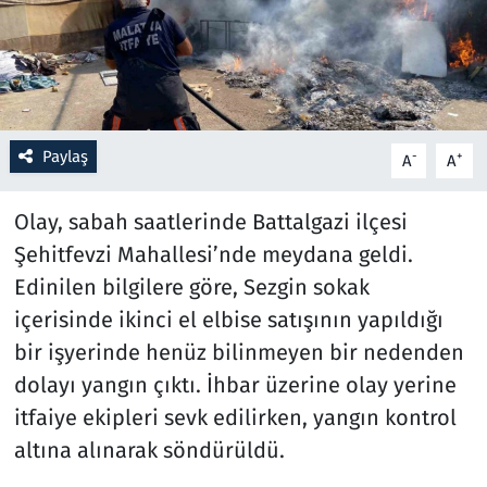
Resmi İlanlar
Rüya Tabirleri
Paylaş
-
+
Sağlık
A
A
Savunma Sanayi
Olay, sabah saatlerinde Battalgazi ilçesi
Şehitfevzi Mahallesi’nde meydana geldi.
Seçim 2023
Edinilen bilgilere göre, Sezgin sokak
içerisinde ikinci el elbise satışının yapıldığı
Spor
bir işyerinde henüz bilinmeyen bir nedenden
dolayı yangın çıktı. İhbar üzerine olay yerine
Teknoloji ve Bilim
itfaiye ekipleri sevk edilirken, yangın kontrol
Televizyon
altına alınarak söndürüldü.