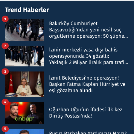
Trend Haberler
1
Bakırköy Cumhuriyet
Başsavcılığı'ndan yeni nesil suç
örgütlerine operasyon: 50 şüpheli
hakkında gözaltı kararı
2
İzmir merkezli yasa dışı bahis
operasyonunda 34 gözaltı:
Yaklaşık 2 Milyar liralık para trafiği
tespit edildi
3
İzmit Belediyesi'ne operasyon!
Başkan Fatma Kaplan Hürriyet ve
eşi gözaltına alındı
4
Oğuzhan Uğur’un ifadesi ilk kez
Diriliş Postası'nda!
5
Rusya Başbakan Yardımcısı Novak,