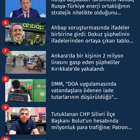
Rusya-Türkiye enerji ortaklığının
stratejik nitelikte olduğunu
belirtti
6
Ahbap soruşturmasında ifadeler
birbirine girdi: Dokuz şüphelinin
ifadelerinden ortaya çıkan tablo
şok etti
7
Ankara'da bir kişinin 2 milyon
lirasını gasp eden şüpheliler
Kırıkkale'de yakalandı
8
DMM, "DOA uygulamasında
vatandaşlara ödenen iade
tutarlarının düşürüldüğü"
iddiasını yalanladı
9
Tutuklanan CHP Silivri İlçe
Başkanı Bulut'un hesabında
milyonluk para trafiğine: Patron
talimat verdi, ben gönderdim
10