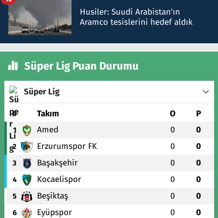
Husiler: Suudi Arabistan'ın
Aramco tesislerini hedef aldık
Süper Lig Puan Durumu
Süper Lig
#
Takım
O
P
Amed
0
0
1
Erzurumspor FK
0
0
2
Başakşehir
0
0
3
Kocaelispor
0
0
4
Beşiktaş
0
0
5
Eyüpspor
0
0
6