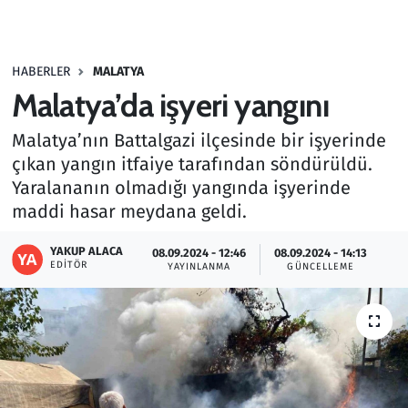
Gündem
HABERLER
MALATYA
Haber
Malatya’da işyeri yangını
Kültür Sanat
Malatya’nın Battalgazi ilçesinde bir işyerinde
çıkan yangın itfaiye tarafından söndürüldü.
Kurumsal Haberler
Yaralananın olmadığı yangında işyerinde
maddi hasar meydana geldi.
Lezzet Durağı
YAKUP ALACA
08.09.2024 - 12:46
08.09.2024 - 14:13
Memur ve Kamu
EDITÖR
YAYINLANMA
GÜNCELLEME
Otomobil
Oyun
Ramazan