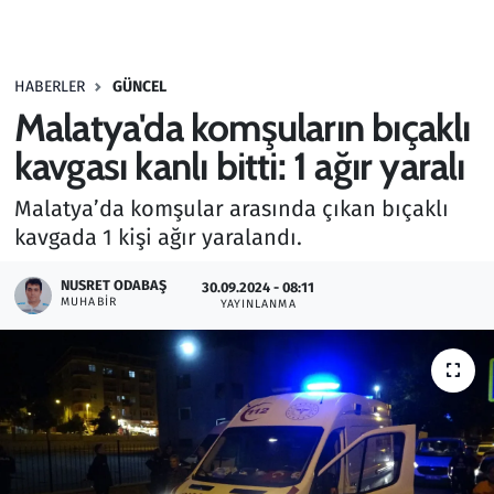
Gündem
HABERLER
GÜNCEL
Haber
Malatya'da komşuların bıçaklı
Kültür Sanat
kavgası kanlı bitti: 1 ağır yaralı
Malatya’da komşular arasında çıkan bıçaklı
Kurumsal Haberler
kavgada 1 kişi ağır yaralandı.
Lezzet Durağı
NUSRET ODABAŞ
30.09.2024 - 08:11
MUHABIR
YAYINLANMA
Memur ve Kamu
Otomobil
Oyun
Ramazan