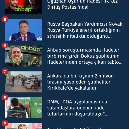
Oğuzhan Uğur’un ifadesi ilk kez
Diriliş Postası'nda!
5
Rusya Başbakan Yardımcısı Novak,
Rusya-Türkiye enerji ortaklığının
stratejik nitelikte olduğunu
belirtti
6
Ahbap soruşturmasında ifadeler
birbirine girdi: Dokuz şüphelinin
ifadelerinden ortaya çıkan tablo
şok etti
7
Ankara'da bir kişinin 2 milyon
lirasını gasp eden şüpheliler
Kırıkkale'de yakalandı
8
DMM, "DOA uygulamasında
vatandaşlara ödenen iade
tutarlarının düşürüldüğü"
iddiasını yalanladı
9