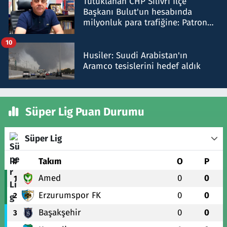
Tutuklanan CHP Silivri İlçe
Başkanı Bulut'un hesabında
milyonluk para trafiğine: Patron
talimat verdi, ben gönderdim
10
Husiler: Suudi Arabistan'ın
Aramco tesislerini hedef aldık
Süper Lig Puan Durumu
Süper Lig
#
Takım
O
P
Amed
0
0
1
Erzurumspor FK
0
0
2
Başakşehir
0
0
3