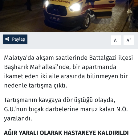
Resmi İlanlar
Rüya Tabirleri
Paylaş
-
+
A
A
Sağlık
Malatya'da akşam saatlerinde Battalgazi ilçesi
Savunma Sanayi
Başharık Mahallesi’nde, bir apartmanda
ikamet eden iki aile arasında bilinmeyen bir
Seçim 2023
nedenle tartışma çıktı.
Spor
Tartışmanın kavgaya dönüştüğü olayda,
G.U.’nun bıçak darbelerine maruz kalan N.Ö.
Teknoloji ve Bilim
yaralandı.
Televizyon
AĞIR YARALI OLARAK HASTANEYE KALDIRILDI