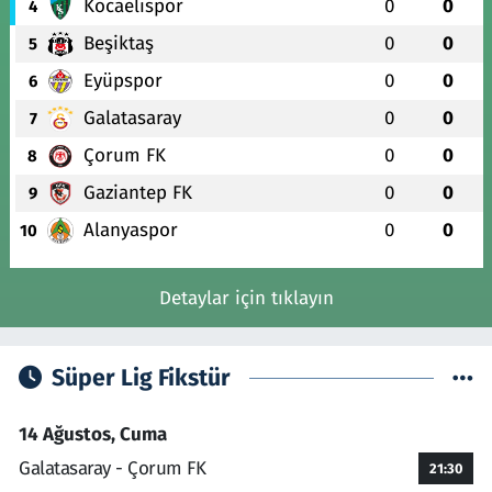
Kocaelispor
0
0
4
Beşiktaş
0
0
5
Eyüpspor
0
0
6
Galatasaray
0
0
7
Çorum FK
0
0
8
Gaziantep FK
0
0
9
Alanyaspor
0
0
10
Detaylar için tıklayın
Süper Lig Fikstür
14 Ağustos, Cuma
Galatasaray - Çorum FK
21:30