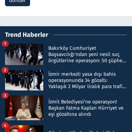
Gönder
Trend Haberler
1
Bakırköy Cumhuriyet
Başsavcılığı'ndan yeni nesil suç
örgütlerine operasyon: 50 şüpheli
hakkında gözaltı kararı
2
İzmir merkezli yasa dışı bahis
operasyonunda 34 gözaltı:
Yaklaşık 2 Milyar liralık para trafiği
tespit edildi
3
İzmit Belediyesi'ne operasyon!
Başkan Fatma Kaplan Hürriyet ve
eşi gözaltına alındı
4