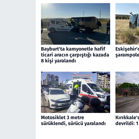
Bayburt'ta kamyonetle hafif
Eskişehir'
ticari aracın çarpıştığı kazada
şarampole
8 kişi yaralandı
Motosiklet 3 metre
Kırıkkale'
sürüklendi, sürücü yaralandı
devrildi: 1