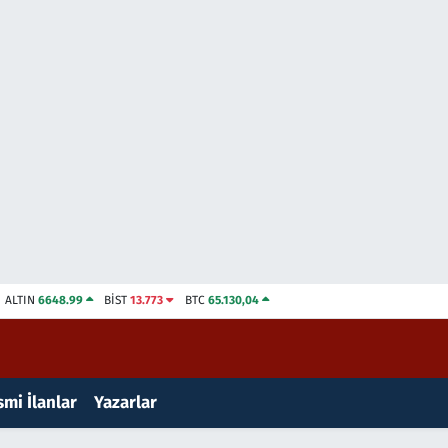
ALTIN
6648.99
BİST
13.773
BTC
65.130,04
mi İlanlar
Yazarlar