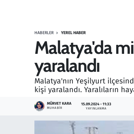
Resmi İlanlar
Rüya Tabirleri
HABERLER
YEREL HABER
Malatya'da minib
Sağlık
yaralandı
Savunma Sanayi
Seçim 2023
Malatya'nın Yeşilyurt ilçesind
kişi yaralandı. Yaralıların ha
Spor
MÜRVET KARA
15.09.2024 - 11:33
Teknoloji ve Bilim
MUHABIR
YAYINLANMA
Televizyon