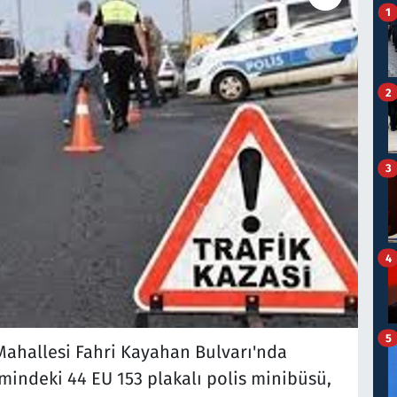
1
2
3
4
5
z Mahallesi Fahri Kayahan Bulvarı'nda
indeki 44 EU 153 plakalı polis minibüsü,