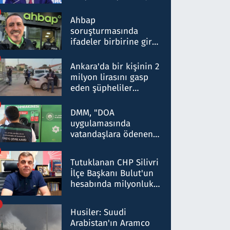
ortaklığının stratejik
nitelikte olduğunu
Ahbap
belirtti
soruşturmasında
ifadeler birbirine girdi:
Dokuz şüphelinin
ifadelerinden ortaya
Ankara'da bir kişinin 2
çıkan tablo şok etti
milyon lirasını gasp
eden şüpheliler
Kırıkkale'de yakalandı
DMM, "DOA
uygulamasında
vatandaşlara ödenen
iade tutarlarının
düşürüldüğü" iddiasını
Tutuklanan CHP Silivri
yalanladı
İlçe Başkanı Bulut'un
hesabında milyonluk
para trafiğine: Patron
talimat verdi, ben
Husiler: Suudi
gönderdim
Arabistan'ın Aramco