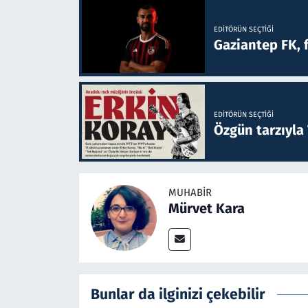
EDITÖRÜN SEÇTIĞI
Gaziantep FK, 
EDITÖRÜN SEÇTIĞI
Özgün tarzıyla
MUHABIR
Mürvet Kara
Bunlar da ilginizi çekebilir