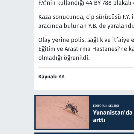
F.Y.’nin kullandığı 44 BY 788 plakalı 
Kaza sonucunda, cip sürücüsü F.Y. ile
aracında bulunan Y.B. de yaraland
Olay yerine polis, sağlık ve itfaiye 
Eğitim ve Araştırma Hastanesi'ne kal
olmadığı öğrenildi.
Kaynak:
AA
EDITÖRÜN SEÇTIĞI
Yunanistan'da B
arttı