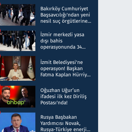
Bakırköy Cumhuriyet
Başsavcılığı'ndan yeni
nesil suç örgütlerine
operasyon: 50 şüpheli
hakkında gözaltı kararı
İzmir merkezli yasa
dışı bahis
operasyonunda 34
gözaltı: Yaklaşık 2
Milyar liralık para
İzmit Belediyesi'ne
trafiği tespit edildi
operasyon! Başkan
Fatma Kaplan Hürriyet
ve eşi gözaltına alındı
Oğuzhan Uğur’un
ifadesi ilk kez Diriliş
Postası'nda!
Rusya Başbakan
Yardımcısı Novak,
Rusya-Türkiye enerji