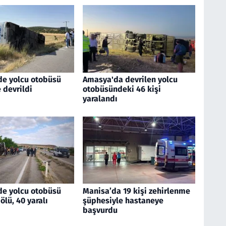
de yolcu otobüsü
Amasya'da devrilen yolcu
 devrildi
otobüsündeki 46 kişi
yaralandı
de yolcu otobüsü
Manisa’da 19 kişi zehirlenme
 ölü, 40 yaralı
şüphesiyle hastaneye
başvurdu