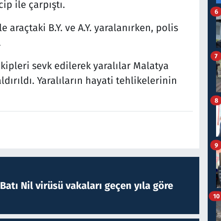
cip ile çarpıştı.
6
 araçtaki B.Y. ve A.Y. yaralanırken, polis
ı.
7
ekipleri sevk edilerek yaralılar Malatya
dırıldı. Yaralıların hayati tehlikelerinin
8
9
atı Nil virüsü vakaları geçen yıla göre
10