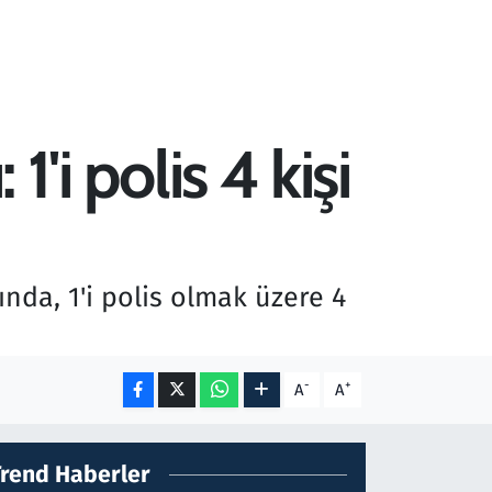
1'i polis 4 kişi
ında, 1'i polis olmak üzere 4
-
+
A
A
Trend Haberler