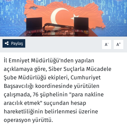
Resmi İlanlar
Rüya Tabirleri
Sağlık
Paylaş
-
+
A
A
Savunma Sanayi
İl Emniyet Müdürlüğü'nden yapılan
açıklamaya göre, Siber Suçlarla Mücadele
Seçim 2023
Şube Müdürlüğü ekipleri, Cumhuriyet
Başsavcılığı koordinesinde yürütülen
Spor
çalışmada, 76 şüphelinin "para nakline
Teknoloji ve Bilim
aracılık etmek" suçundan hesap
hareketliliğinin belirlenmesi üzerine
Televizyon
operasyon yürüttü.