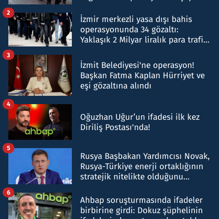
hakkında gözaltı kararı
2
İzmir merkezli yasa dışı bahis
operasyonunda 34 gözaltı:
Yaklaşık 2 Milyar liralık para trafiği
tespit edildi
3
İzmit Belediyesi'ne operasyon!
Başkan Fatma Kaplan Hürriyet ve
eşi gözaltına alındı
4
Oğuzhan Uğur’un ifadesi ilk kez
Diriliş Postası'nda!
5
Rusya Başbakan Yardımcısı Novak,
Rusya-Türkiye enerji ortaklığının
stratejik nitelikte olduğunu
belirtti
6
Ahbap soruşturmasında ifadeler
birbirine girdi: Dokuz şüphelinin