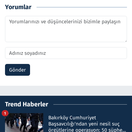
Yorumlar
Gönder
Trend Haberler
1
Bakırköy Cumhuriyet
Başsavcılığı'ndan yeni nesil suç
örgütlerine operasyon: 50 şüpheli