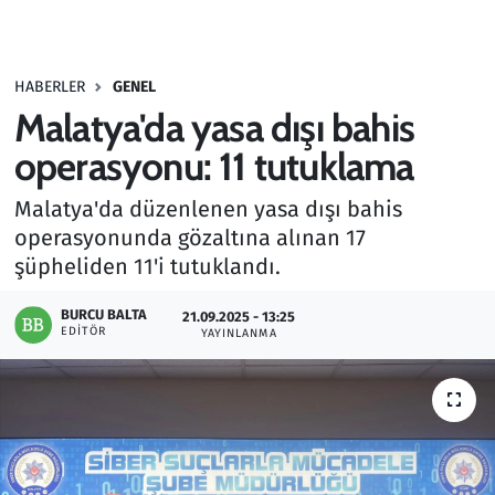
Gündem
HABERLER
GENEL
Haber
Malatya'da yasa dışı bahis
Kültür Sanat
operasyonu: 11 tutuklama
Malatya'da düzenlenen yasa dışı bahis
Kurumsal Haberler
operasyonunda gözaltına alınan 17
şüpheliden 11'i tutuklandı.
Lezzet Durağı
BURCU BALTA
21.09.2025 - 13:25
Memur ve Kamu
EDITÖR
YAYINLANMA
Otomobil
Oyun
Ramazan