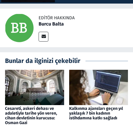
EDITÖR HAKKINDA
Burcu Balta
Bunlar da ilginizi çekebilir
Cesareti, askeri dehası ve
Kalkınma ajansları geçen yıl
adaletiyle tarihe yön veren,
yaklaşık 7 bin kadının
cihan devletinin kurucusu:
istihdamına katkı sağladı
Osman Gazi