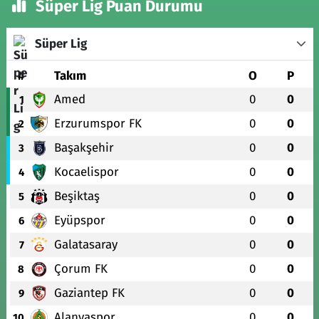
Süper Lig Puan Durumu
Süper Lig
#
Takım
O
P
Amed
0
0
1
Erzurumspor FK
0
0
2
Başakşehir
0
0
3
Kocaelispor
0
0
4
Beşiktaş
0
0
5
Eyüpspor
0
0
6
Galatasaray
0
0
7
Çorum FK
0
0
8
Gaziantep FK
0
0
9
Alanyaspor
0
0
10