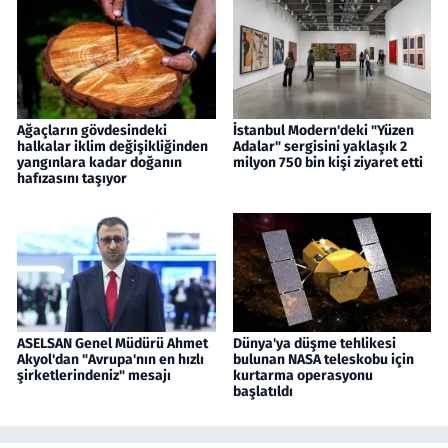
Ağaçların gövdesindeki
İstanbul Modern'deki "Yüzen
halkalar iklim değişikliğinden
Adalar" sergisini yaklaşık 2
yangınlara kadar doğanın
milyon 750 bin kişi ziyaret etti
hafızasını taşıyor
ASELSAN Genel Müdürü Ahmet
Dünya'ya düşme tehlikesi
Akyol'dan "Avrupa'nın en hızlı
bulunan NASA teleskobu için
şirketlerindeniz" mesajı
kurtarma operasyonu
başlatıldı