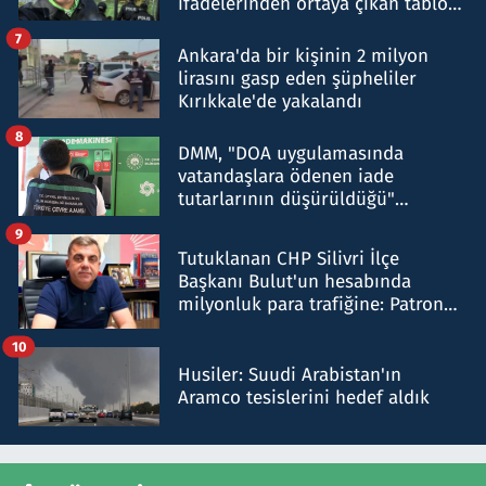
ifadelerinden ortaya çıkan tablo
şok etti
7
Ankara'da bir kişinin 2 milyon
lirasını gasp eden şüpheliler
Kırıkkale'de yakalandı
8
DMM, "DOA uygulamasında
vatandaşlara ödenen iade
tutarlarının düşürüldüğü"
iddiasını yalanladı
9
Tutuklanan CHP Silivri İlçe
Başkanı Bulut'un hesabında
milyonluk para trafiğine: Patron
talimat verdi, ben gönderdim
10
Husiler: Suudi Arabistan'ın
Aramco tesislerini hedef aldık