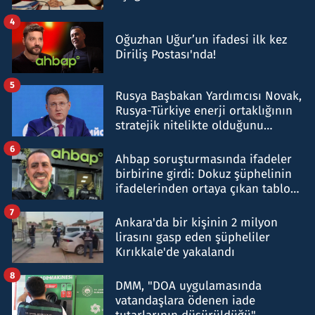
4
Oğuzhan Uğur’un ifadesi ilk kez
Diriliş Postası'nda!
5
Rusya Başbakan Yardımcısı Novak,
Rusya-Türkiye enerji ortaklığının
stratejik nitelikte olduğunu
belirtti
6
Ahbap soruşturmasında ifadeler
birbirine girdi: Dokuz şüphelinin
ifadelerinden ortaya çıkan tablo
şok etti
7
Ankara'da bir kişinin 2 milyon
lirasını gasp eden şüpheliler
Kırıkkale'de yakalandı
8
DMM, "DOA uygulamasında
vatandaşlara ödenen iade