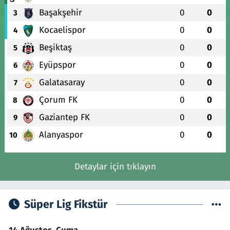
Başakşehir
0
0
3
Kocaelispor
0
0
4
Beşiktaş
0
0
5
Eyüpspor
0
0
6
Galatasaray
0
0
7
Çorum FK
0
0
8
Gaziantep FK
0
0
9
Alanyaspor
0
0
10
Detaylar için tıklayın
Süper Lig Fikstür