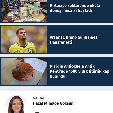
Kırtasiye sektöründe okula
dönüş mesaisi başladı
Arsenal, Bruno Guimaraes'i
transfer etti
Pisidia Antiokheia Antik
Kenti'nde 1500 yıllık litürjik kap
bulundu
MUHABIR
Hazal Mihrace Göksun