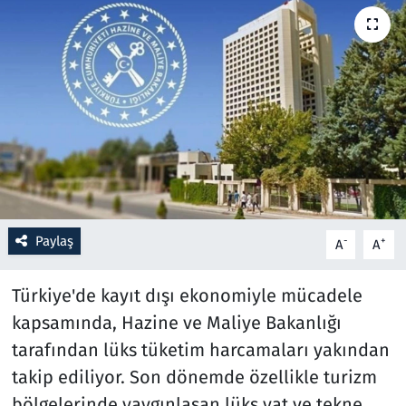
Resmi İlanlar
Rüya Tabirleri
Sağlık
Savunma Sanayi
Seçim 2023
Paylaş
-
+
A
A
Spor
Türkiye'de kayıt dışı ekonomiyle mücadele
Teknoloji ve Bilim
kapsamında, Hazine ve Maliye Bakanlığı
tarafından lüks tüketim harcamaları yakından
Televizyon
takip ediliyor. Son dönemde özellikle turizm
bölgelerinde yaygınlaşan lüks yat ve tekne