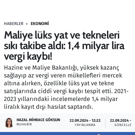
Gündem
HABERLER
EKONOMI
Haber
Maliye lüks yat ve tekneleri
Kültür Sanat
sıkı takibe aldı: 1,4 milyar lira
vergi kaybı!
Kurumsal Haberler
Hazine ve Maliye Bakanlığı, yüksek kazanç
Lezzet Durağı
sağlayıp az vergi veren mükellefleri mercek
altına alırken, özellikle lüks yat ve tekne
Memur ve Kamu
satışlarında ciddi vergi kaybı tespit etti. 2021-
2023 yıllarındaki incelemelerde 1,4 milyar
Otomobil
liralık kayıt dışı hasılat saptandı.
Oyun
HAZAL MIHRACE GÖKSUN
22.09.2024 - 12:22
22.09.2024 - 1
MUHABIR
YAYINLANMA
GÜNCELLEM
Ramazan