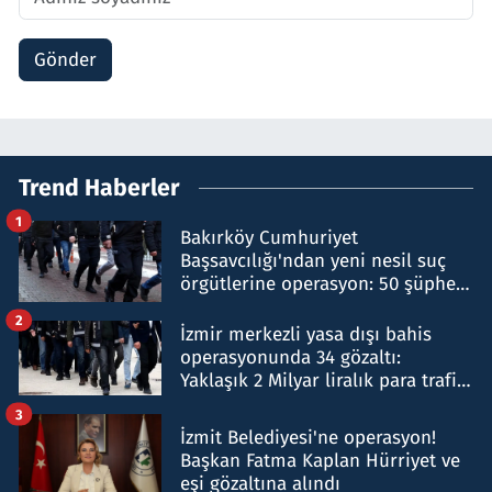
Gönder
Trend Haberler
1
Bakırköy Cumhuriyet
Başsavcılığı'ndan yeni nesil suç
örgütlerine operasyon: 50 şüpheli
hakkında gözaltı kararı
2
İzmir merkezli yasa dışı bahis
operasyonunda 34 gözaltı:
Yaklaşık 2 Milyar liralık para trafiği
tespit edildi
3
İzmit Belediyesi'ne operasyon!
Başkan Fatma Kaplan Hürriyet ve
eşi gözaltına alındı