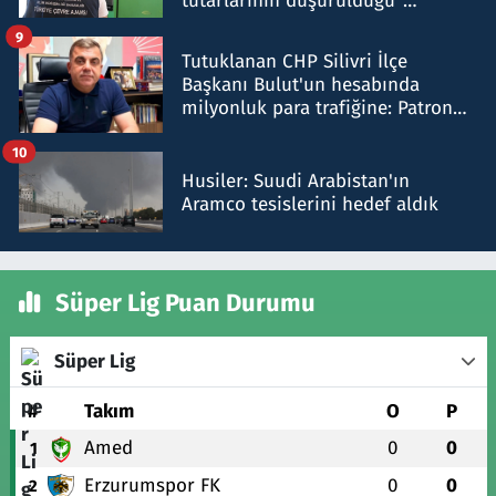
tutarlarının düşürüldüğü"
iddiasını yalanladı
9
Tutuklanan CHP Silivri İlçe
Başkanı Bulut'un hesabında
milyonluk para trafiğine: Patron
talimat verdi, ben gönderdim
10
Husiler: Suudi Arabistan'ın
Aramco tesislerini hedef aldık
Süper Lig Puan Durumu
Süper Lig
#
Takım
O
P
Amed
0
0
1
Erzurumspor FK
0
0
2