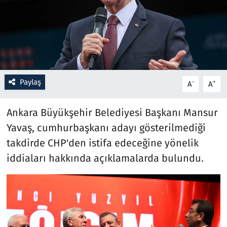
Resmi İlanlar
Rüya Tabirleri
Sağlık
Paylaş
-
+
A
A
Savunma Sanayi
Ankara Büyükşehir Belediyesi Başkanı Mansur
Yavaş, cumhurbaşkanı adayı gösterilmediği
Seçim 2023
takdirde CHP'den istifa edeceğine yönelik
Spor
iddiaları hakkında açıklamalarda bulundu.
Teknoloji ve Bilim
Televizyon