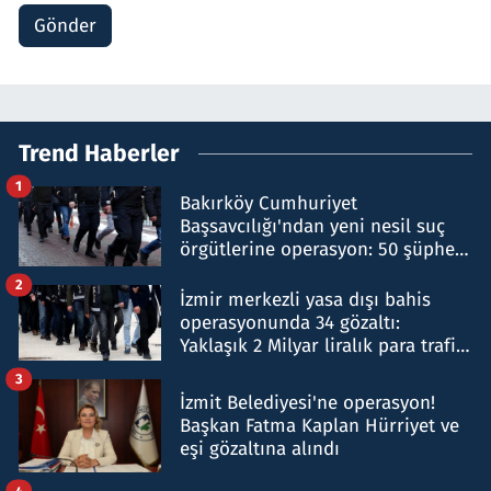
Gönder
Trend Haberler
1
Bakırköy Cumhuriyet
Başsavcılığı'ndan yeni nesil suç
örgütlerine operasyon: 50 şüpheli
hakkında gözaltı kararı
2
İzmir merkezli yasa dışı bahis
operasyonunda 34 gözaltı:
Yaklaşık 2 Milyar liralık para trafiği
tespit edildi
3
İzmit Belediyesi'ne operasyon!
Başkan Fatma Kaplan Hürriyet ve
eşi gözaltına alındı
4