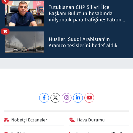
9
Tutuklanan CHP Silivri İlçe
Başkanı Bulut'un hesabında
milyonluk para trafiğine: Patron
talimat verdi, ben gönderdim
10
Husiler: Suudi Arabistan'ın
Aramco tesislerini hedef aldık
Nöbetçi Eczaneler
Hava Durumu