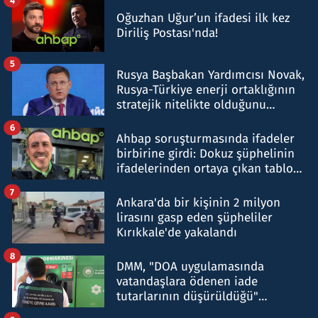
Oğuzhan Uğur’un ifadesi ilk kez
Diriliş Postası'nda!
5
Rusya Başbakan Yardımcısı Novak,
Rusya-Türkiye enerji ortaklığının
stratejik nitelikte olduğunu
belirtti
6
Ahbap soruşturmasında ifadeler
birbirine girdi: Dokuz şüphelinin
ifadelerinden ortaya çıkan tablo
şok etti
7
Ankara'da bir kişinin 2 milyon
lirasını gasp eden şüpheliler
Kırıkkale'de yakalandı
8
DMM, "DOA uygulamasında
vatandaşlara ödenen iade
tutarlarının düşürüldüğü"
iddiasını yalanladı