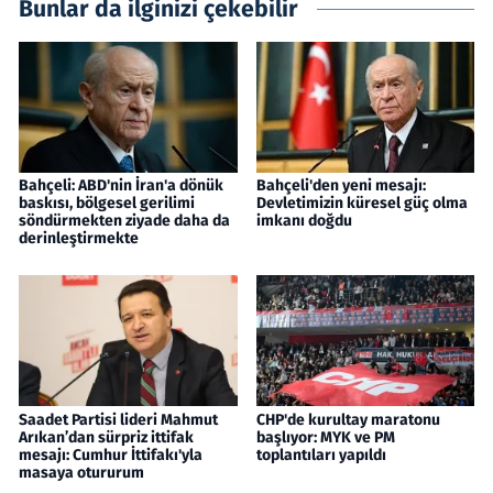
Bunlar da ilginizi çekebilir
Bahçeli: ABD'nin İran'a dönük
Bahçeli'den yeni mesajı:
baskısı, bölgesel gerilimi
Devletimizin küresel güç olma
söndürmekten ziyade daha da
imkanı doğdu
derinleştirmekte
Saadet Partisi lideri Mahmut
CHP'de kurultay maratonu
Arıkan’dan sürpriz ittifak
başlıyor: MYK ve PM
mesajı: Cumhur İttifakı'yla
toplantıları yapıldı
masaya otururum