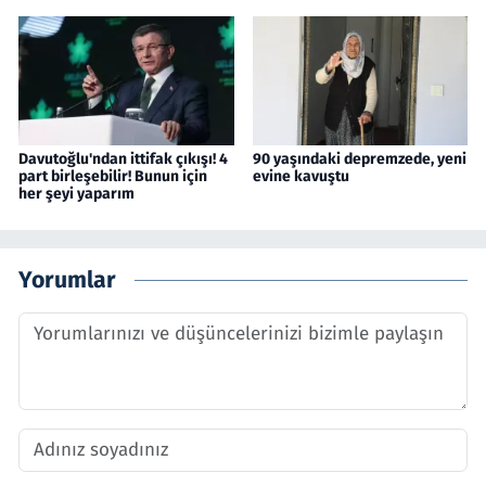
Davutoğlu'ndan ittifak çıkışı! 4
90 yaşındaki depremzede, yeni
part birleşebilir! Bunun için
evine kavuştu
her şeyi yaparım
Yorumlar