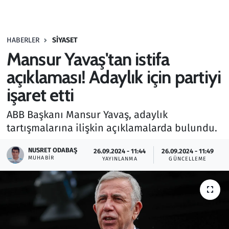
Gündem
HABERLER
SIYASET
Haber
Mansur Yavaş'tan istifa
Kültür Sanat
açıklaması! Adaylık için partiyi
işaret etti
Kurumsal Haberler
ABB Başkanı Mansur Yavaş, adaylık
Lezzet Durağı
tartışmalarına ilişkin açıklamalarda bulundu.
Memur ve Kamu
NUSRET ODABAŞ
26.09.2024 - 11:44
26.09.2024 - 11:49
MUHABIR
YAYINLANMA
GÜNCELLEME
Otomobil
Oyun
Ramazan