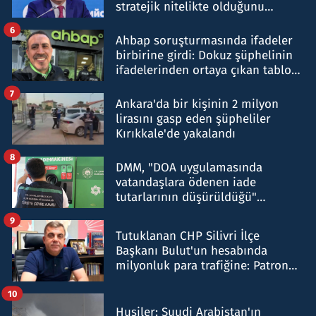
stratejik nitelikte olduğunu
belirtti
6
Ahbap soruşturmasında ifadeler
birbirine girdi: Dokuz şüphelinin
ifadelerinden ortaya çıkan tablo
şok etti
7
Ankara'da bir kişinin 2 milyon
lirasını gasp eden şüpheliler
Kırıkkale'de yakalandı
8
DMM, "DOA uygulamasında
vatandaşlara ödenen iade
tutarlarının düşürüldüğü"
iddiasını yalanladı
9
Tutuklanan CHP Silivri İlçe
Başkanı Bulut'un hesabında
milyonluk para trafiğine: Patron
talimat verdi, ben gönderdim
10
Husiler: Suudi Arabistan'ın