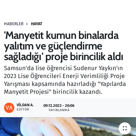
Gündem
HABERLER
HAYAT
Haber
'Manyetit kumun binalarda
Kültür Sanat
yalıtım ve güçlendirme
sağladığı' proje birincilik aldı
Kurumsal Haberler
Samsun'da lise öğrencisi Sudenur Yaykın'ın
Lezzet Durağı
2023 Lise Öğrencileri Enerji Verimliliği Proje
Yarışması kapsamında hazırladığı "Yapılarda
Memur ve Kamu
Manyetit Projesi" birincilik kazandı.
Otomobil
VILDAN A.
09.12.2023 - 20:06
EDITÖR
YAYINLANMA
Oyun
Ramazan