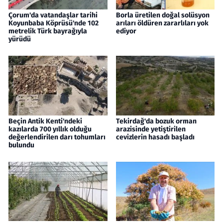
Çorum'da vatandaşlar tarihi
Borla üretilen doğal solüsyon
Koyunbaba Köprüsü'nde 102
arıları öldüren zararlıları yok
metrelik Türk bayrağıyla
ediyor
yürüdü
Beçin Antik Kenti'ndeki
Tekirdağ'da bozuk orman
kazılarda 700 yıllık olduğu
arazisinde yetiştirilen
değerlendirilen darı tohumları
cevizlerin hasadı başladı
bulundu