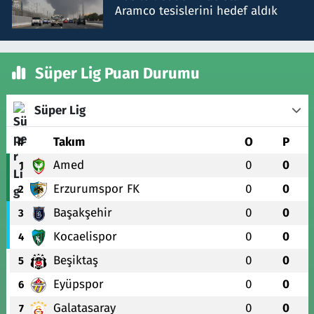
Aramco tesislerini hedef aldık
Süper Lig Puan Durumu
Süper Lig
#
Takım
O
P
Amed
0
0
1
Erzurumspor FK
0
0
2
Başakşehir
0
0
3
Kocaelispor
0
0
4
Beşiktaş
0
0
5
Eyüpspor
0
0
6
Galatasaray
0
0
7