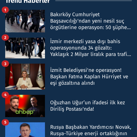
Trend Haberler
1
Bakırköy Cumhuriyet
Başsavcılığı'ndan yeni nesil suç
örgütlerine operasyon: 50 şüpheli
hakkında gözaltı kararı
2
İzmir merkezli yasa dışı bahis
operasyonunda 34 gözaltı:
Yaklaşık 2 Milyar liralık para trafiği
tespit edildi
3
İzmit Belediyesi'ne operasyon!
Başkan Fatma Kaplan Hürriyet ve
eşi gözaltına alındı
4
Oğuzhan Uğur’un ifadesi ilk kez
Diriliş Postası'nda!
5
Rusya Başbakan Yardımcısı Novak,
Rusya-Türkiye enerji ortaklığının