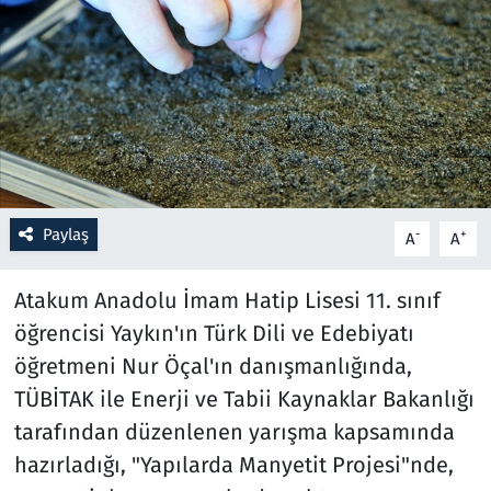
Resmi İlanlar
Rüya Tabirleri
Sağlık
Savunma Sanayi
Paylaş
-
+
A
A
Seçim 2023
Atakum Anadolu İmam Hatip Lisesi 11. sınıf
Spor
öğrencisi Yaykın'ın Türk Dili ve Edebiyatı
öğretmeni Nur Öçal'ın danışmanlığında,
Teknoloji ve Bilim
TÜBİTAK ile Enerji ve Tabii Kaynaklar Bakanlığı
tarafından düzenlenen yarışma kapsamında
Televizyon
hazırladığı, "Yapılarda Manyetit Projesi"nde,