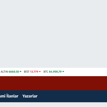
ALTIN
6660.55
BİST
13.779
BTC
64.959,79
mi İlanlar
Yazarlar