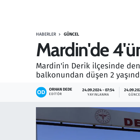
Resmi İlanlar
Rüya Tabirleri
HABERLER
GÜNCEL
Mardin'de 4'ü
Sağlık
Savunma Sanayi
Mardin'in Derik ilçesinde de
balkonundan düşen 2 yaşında
Seçim 2023
ORHAN DEDE
24.09.2024 - 07:54
24.09.202
Spor
EDITÖR
YAYINLANMA
GÜNCE
Teknoloji ve Bilim
Televizyon