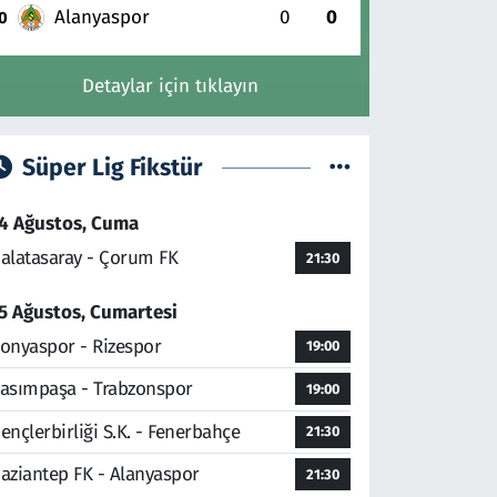
Alanyaspor
0
0
0
Detaylar için tıklayın
Süper Lig Fikstür
4 Ağustos, Cuma
alatasaray - Çorum FK
21:30
5 Ağustos, Cumartesi
onyaspor - Rizespor
19:00
asımpaşa - Trabzonspor
19:00
ençlerbirliği S.K. - Fenerbahçe
21:30
aziantep FK - Alanyaspor
21:30