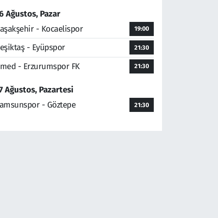
6 Ağustos, Pazar
aşakşehir - Kocaelispor
19:00
eşiktaş - Eyüpspor
21:30
med - Erzurumspor FK
21:30
7 Ağustos, Pazartesi
amsunspor - Göztepe
21:30