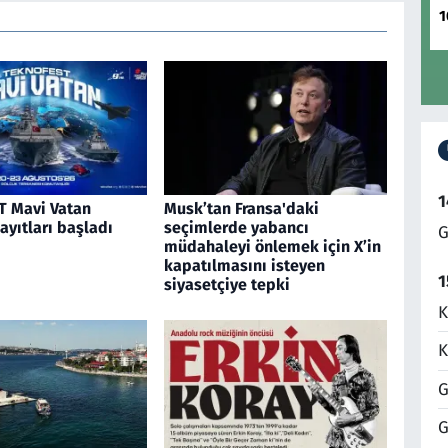
1
1
 Mavi Vatan
Musk’tan Fransa'daki
kayıtları başladı
seçimlerde yabancı
G
müdahaleyi önlemek için X’in
kapatılmasını isteyen
1
siyasetçiye tepki
K
K
G
G