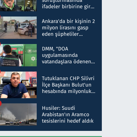
soruşturmasında
ifadeler birbirine girdi:
Dokuz şüphelinin
ifadelerinden ortaya
Ankara'da bir kişinin 2
çıkan tablo şok etti
milyon lirasını gasp
eden şüpheliler
Kırıkkale'de yakalandı
DMM, "DOA
uygulamasında
vatandaşlara ödenen
iade tutarlarının
düşürüldüğü" iddiasını
Tutuklanan CHP Silivri
yalanladı
İlçe Başkanı Bulut'un
hesabında milyonluk
para trafiğine: Patron
talimat verdi, ben
Husiler: Suudi
gönderdim
Arabistan'ın Aramco
tesislerini hedef aldık