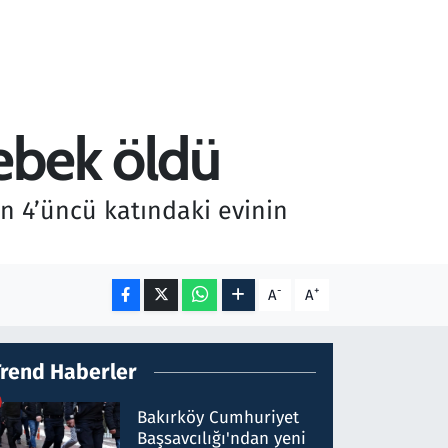
ebek öldü
n 4’üncü katındaki evinin
-
+
A
A
Trend Haberler
Bakırköy Cumhuriyet
Başsavcılığı'ndan yeni