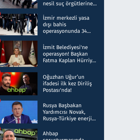
nesil suç örgütlerine
operasyon: 50 şüpheli
hakkında gözaltı kararı
İzmir merkezli yasa
dışı bahis
operasyonunda 34
gözaltı: Yaklaşık 2
Milyar liralık para
İzmit Belediyesi'ne
trafiği tespit edildi
operasyon! Başkan
Fatma Kaplan Hürriyet
ve eşi gözaltına alındı
Oğuzhan Uğur’un
ifadesi ilk kez Diriliş
Postası'nda!
Rusya Başbakan
Yardımcısı Novak,
Rusya-Türkiye enerji
ortaklığının stratejik
nitelikte olduğunu
Ahbap
belirtti