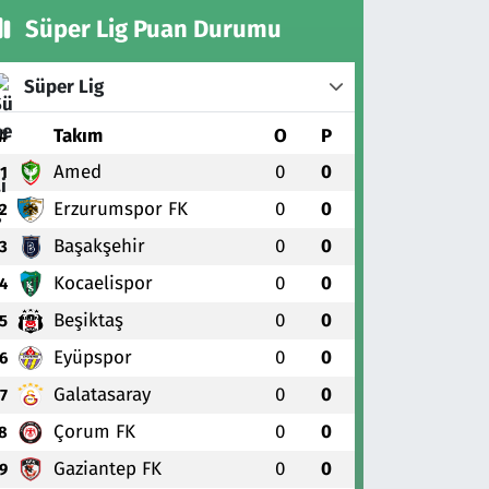
Süper Lig Puan Durumu
Süper Lig
#
Takım
O
P
Amed
0
0
1
Erzurumspor FK
0
0
2
Başakşehir
0
0
3
Kocaelispor
0
0
4
Beşiktaş
0
0
5
Eyüpspor
0
0
6
Galatasaray
0
0
7
Çorum FK
0
0
8
Gaziantep FK
0
0
9