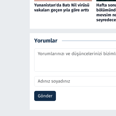
Yunanistan'da Batı Nil virüsü
Hafta son
vakaları geçen yıla göre arttı
bölümünde
mevsim no
seyredec
Yorumlar
Gönder