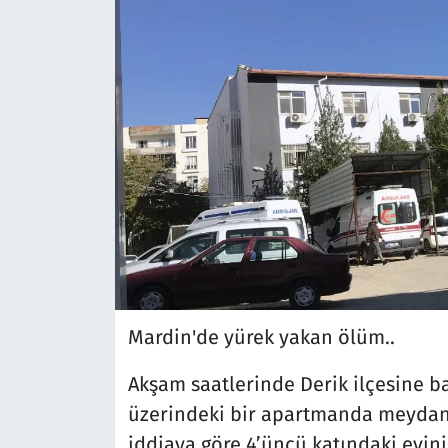
Mardin'de yürek yakan ölüm..
Akşam saatlerinde Derik ilçesine b
üzerindeki bir apartmanda meydana
iddiaya göre 4’üncü katındaki evi