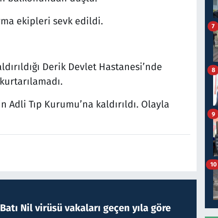
ma ekipleri sevk edildi.
7
ldırıldığı Derik Devlet Hastanesi’nde
8
kurtarılamadı.
in Adli Tıp Kurumu’na kaldırıldı. Olayla
9
10
atı Nil virüsü vakaları geçen yıla göre