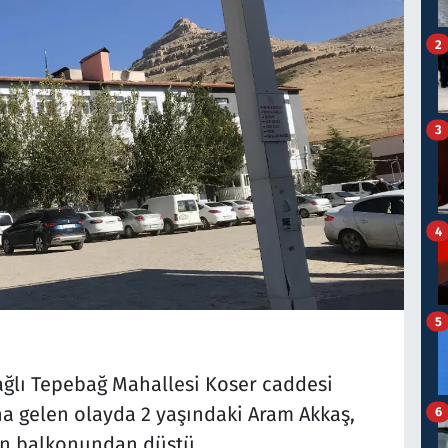
2
3
4
5
ağlı Tepebağ Mahallesi Koser caddesi
 gelen olayda 2 yaşındaki Aram Akkaş,
6
nin balkonundan düştü.