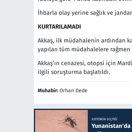
İhbarla olay yerine sağlık ve jandar
KURTARILAMADI
Akkaş, ilk müdahalenin ardından ka
yapılan tüm müdahalelere rağmen 
Akkaş’ın cenazesi, otopsi için Mard
ilgili soruşturma başlatıldı.
Muhabir:
Orhan Dede
EDITÖRÜN SEÇTIĞI
Yunanistan'da B