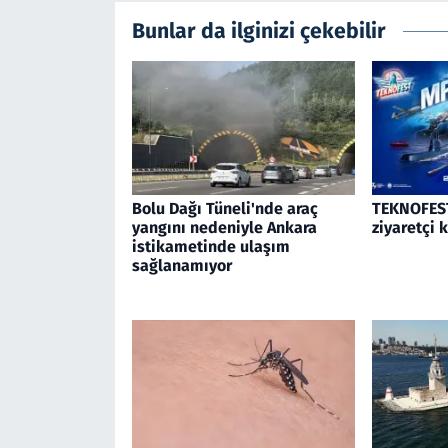
Bunlar da ilginizi çekebilir
Bolu Dağı Tüneli'nde araç
TEKNOFEST
yangını nedeniyle Ankara
ziyaretçi 
istikametinde ulaşım
sağlanamıyor