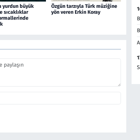
u yurdun büyük
Özgün tarzıyla Türk müziğine
1
 sıcaklıklar
yön veren Erkin Koray
rmallerinde
B
ek
B
A
1
S