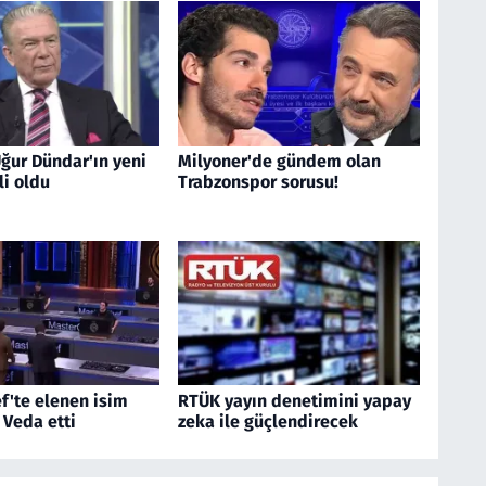
ğur Dündar'ın yeni
Milyoner'de gündem olan
li oldu
Trabzonspor sorusu!
f'te elenen isim
RTÜK yayın denetimini yapay
! Veda etti
zeka ile güçlendirecek