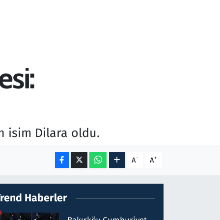
si:
isim Dilara oldu.
-
+
A
A
Trend Haberler