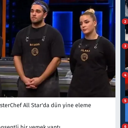
2
3
4
5
sterChef All Star'da dün yine eleme
onseptli bir yemek yaptı.
6