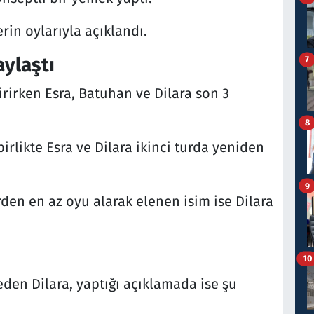
rin oylarıyla açıklandı.
aylaşt
ı
7
tirirken Esra, Batuhan ve Dilara son 3
8
rlikte Esra ve Dilara ikinci turda yeniden
9
den en az oyu alarak elenen isim ise Dilara
10
en Dilara, yaptığı açıklamada ise şu