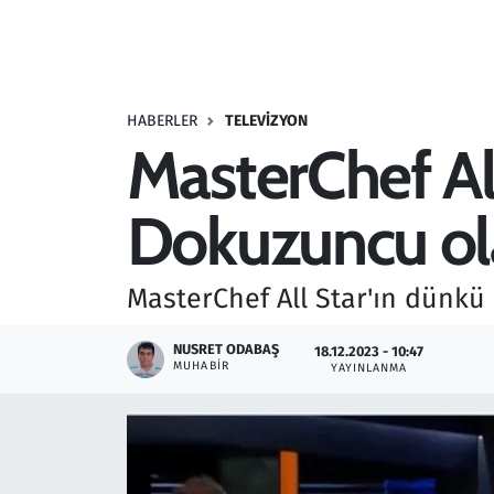
Resmi İlanlar
Rüya Tabirleri
HABERLER
TELEVIZYON
MasterChef All
Sağlık
Dokuzuncu ola
Savunma Sanayi
Seçim 2023
MasterChef All Star'ın dünk
Spor
NUSRET ODABAŞ
18.12.2023 - 10:47
MUHABIR
YAYINLANMA
Teknoloji ve Bilim
Televizyon