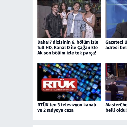
Daha17 dizisinin 6. bölüm izle
Gazeteci U
full HD, Kanal D ile Çağan Efe
adresi bel
Ak son bölüm izle tek parça!
RTÜK'ten 3 televizyon kanalı
MasterChe
ve 2 radyoya ceza
belli oldu