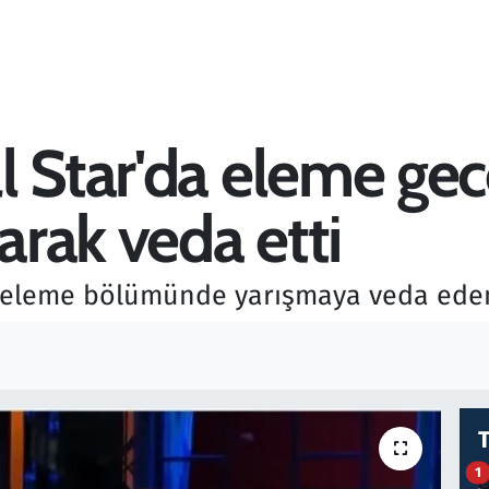
 Star'da eleme gece
rak veda etti
ü eleme bölümünde yarışmaya veda eden 
1