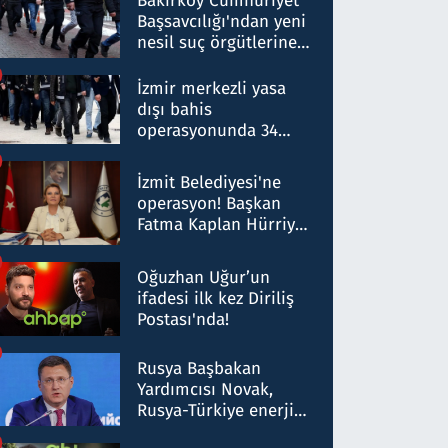
Bakırköy Cumhuriyet
Başsavcılığı'ndan yeni
nesil suç örgütlerine
operasyon: 50 şüpheli
hakkında gözaltı kararı
İzmir merkezli yasa
dışı bahis
operasyonunda 34
gözaltı: Yaklaşık 2
Milyar liralık para
İzmit Belediyesi'ne
trafiği tespit edildi
operasyon! Başkan
Fatma Kaplan Hürriyet
ve eşi gözaltına alındı
Oğuzhan Uğur’un
ifadesi ilk kez Diriliş
Postası'nda!
Rusya Başbakan
Yardımcısı Novak,
Rusya-Türkiye enerji
ortaklığının stratejik