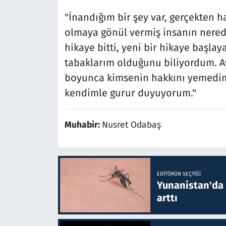
"İnandığım bir şey var, gerçekten h
olmaya gönül vermiş insanın nerede 
hikaye bitti, yeni bir hikaye başl
tabaklarım olduğunu biliyordum. A
boyunca kimsenin hakkını yemedi
kendimle gurur duyuyorum."
Muhabir:
Nusret Odabaş
EDITÖRÜN SEÇTIĞI
Yunanistan'da B
arttı