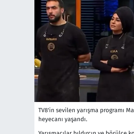
TV8'in sevilen yarışma programı Ma
heyecanı yaşandı.
Yarışmacılar bıldırcın ve börülce k