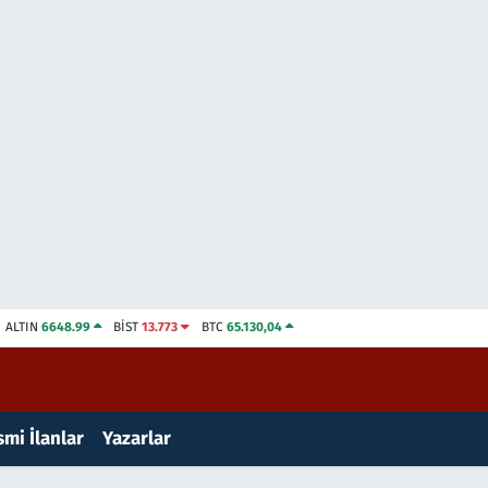
ALTIN
6648.99
BİST
13.773
BTC
65.130,04
mi İlanlar
Yazarlar