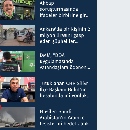
nitelikte olduğunu
Ahbap
belirtti
soruşturmasında
ifadeler birbirine girdi:
Dokuz şüphelinin
ifadelerinden ortaya
Ankara'da bir kişinin 2
çıkan tablo şok etti
milyon lirasını gasp
eden şüpheliler
Kırıkkale'de yakalandı
DMM, "DOA
uygulamasında
vatandaşlara ödenen
iade tutarlarının
düşürüldüğü" iddiasını
Tutuklanan CHP Silivri
yalanladı
İlçe Başkanı Bulut'un
hesabında milyonluk
para trafiğine: Patron
talimat verdi, ben
Husiler: Suudi
gönderdim
Arabistan'ın Aramco
tesislerini hedef aldık