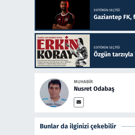
EDITÖRÜN SEÇTIĞI
Gaziantep FK, 
EDITÖRÜN SEÇTIĞI
Özgün tarzıyla
MUHABIR
Nusret Odabaş
Bunlar da ilginizi çekebilir