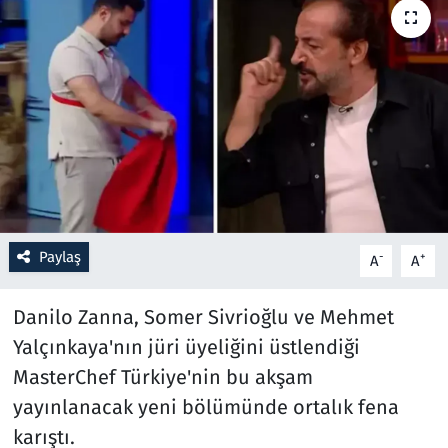
Resmi İlanlar
Rüya Tabirleri
Sağlık
Savunma Sanayi
Seçim 2023
Paylaş
-
+
A
A
Spor
Danilo Zanna, Somer Sivrioğlu ve Mehmet
Yalçınkaya'nın jüri üyeliğini üstlendiği
Teknoloji ve Bilim
MasterChef Türkiye'nin bu akşam
Televizyon
yayınlanacak yeni bölümünde ortalık fena
karıştı.