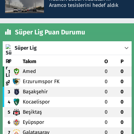
Aramco tesislerini hedef aldık
Süper Lig Puan Durumu
Süper Lig
#
Takım
O
P
Amed
0
0
1
Erzurumspor FK
0
0
2
Başakşehir
0
0
3
Kocaelispor
0
0
4
Beşiktaş
0
0
5
Eyüpspor
0
0
6
Galatasaray
0
0
7