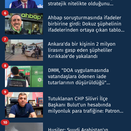
stratejik nitelikte olduğunu
belirtti
6
Ahbap soruşturmasında ifadeler
birbirine girdi: Dokuz şüphelinin
ifadelerinden ortaya çıkan tablo
şok etti
7
Ankara'da bir kişinin 2 milyon
lirasını gasp eden şüpheliler
Kırıkkale'de yakalandı
8
DMM, "DOA uygulamasında
vatandaşlara ödenen iade
tutarlarının düşürüldüğü"
iddiasını yalanladı
9
Tutuklanan CHP Silivri İlçe
Başkanı Bulut'un hesabında
milyonluk para trafiğine: Patron
talimat verdi, ben gönderdim
10
Husiler: Suudi Arabistan'ın