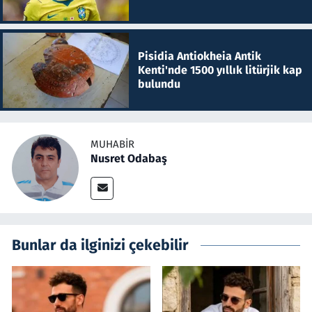
Pisidia Antiokheia Antik
Kenti'nde 1500 yıllık litürjik kap
bulundu
MUHABIR
Nusret Odabaş
Bunlar da ilginizi çekebilir