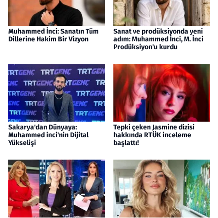
Muhammed İnci: Sanatın Tüm
Sanat ve prodüksiyonda yeni
Dillerine Hakim Bir Vizyon
adım: Muhammed İnci, M. İnci
Prodüksiyon'u kurdu
Sakarya'dan Dünyaya:
Tepki çeken Jasmine dizisi
Muhammed inci'nin Dijital
hakkında RTÜK inceleme
Yükselişi
başlattı!