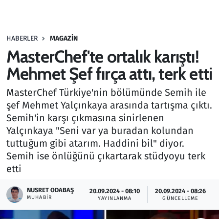
Gündem
HABERLER
MAGAZIN
Haber
MasterChef'te ortalık karıştı!
Kültür Sanat
Mehmet Şef fırça attı, terk etti
MasterChef Türkiye'nin bölümünde Semih ile
Kurumsal Haberler
şef Mehmet Yalçınkaya arasında tartışma çıktı.
Semih'in karşı çıkmasına sinirlenen
Lezzet Durağı
Yalçınkaya "Seni var ya buradan kolundan
Memur ve Kamu
tuttuğum gibi atarım. Haddini bil" diyor.
Semih ise önlüğünü çıkartarak stüdyoyu terk
Otomobil
etti
NUSRET ODABAŞ
Oyun
20.09.2024 - 08:10
20.09.2024 - 08:26
MUHABIR
YAYINLANMA
GÜNCELLEME
Ramazan