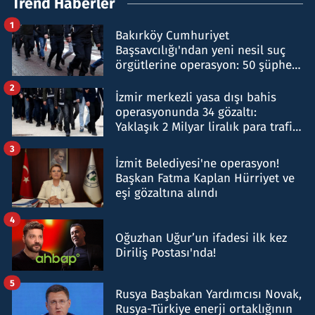
Trend Haberler
1
Bakırköy Cumhuriyet
Başsavcılığı'ndan yeni nesil suç
örgütlerine operasyon: 50 şüpheli
hakkında gözaltı kararı
2
İzmir merkezli yasa dışı bahis
operasyonunda 34 gözaltı:
Yaklaşık 2 Milyar liralık para trafiği
tespit edildi
3
İzmit Belediyesi'ne operasyon!
Başkan Fatma Kaplan Hürriyet ve
eşi gözaltına alındı
4
Oğuzhan Uğur’un ifadesi ilk kez
Diriliş Postası'nda!
5
Rusya Başbakan Yardımcısı Novak,
Rusya-Türkiye enerji ortaklığının