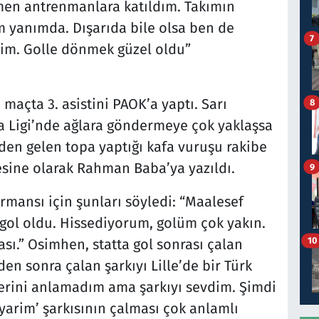
en antrenmanlara katıldım. Takımın
 yanımda. Dışarıda bile olsa ben de
7
dim. Golle dönmek güzel oldu”
 maçta 3. asistini PAOK’a yaptı. Sarı
8
pa Ligi’nde ağlara göndermeye çok yaklaşsa
en gelen topa yaptığı kafa vuruşu rakibe
esine olarak Rahman Baba’ya yazıldı.
9
ormansı için şunları söyledi: “Maalesef
 gol oldu. Hissediyorum, golüm çok yakın.
10
sı.” Osimhen, statta gol sonrası çalan
lden sonra çalan şarkıyı Lille’de bir Türk
zlerini anlamadım ama şarkıyı sevdim. Şimdi
yarim’ şarkısının çalması çok anlamlı