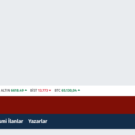
ALTIN
6618.49
BİST
13.773
BTC
65.130,04
mi İlanlar
Yazarlar