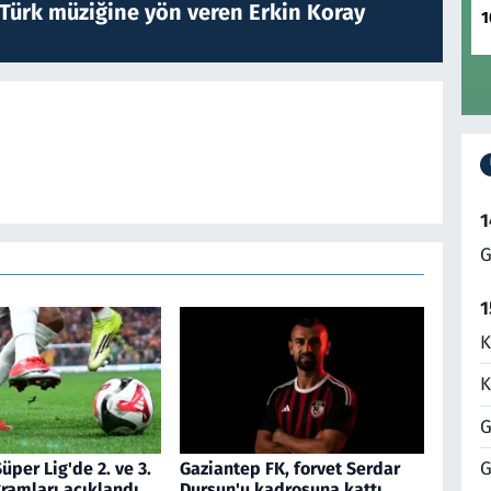
 Türk müziğine yön veren Erkin Koray
1
1
G
1
K
K
G
G
üper Lig'de 2. ve 3.
Gaziantep FK, forvet Serdar
ramları açıklandı
Dursun'u kadrosuna kattı