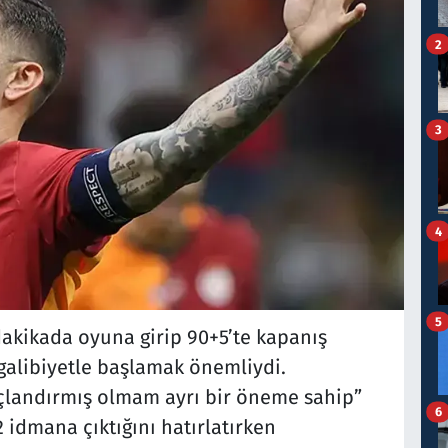
2
3
4
5
akikada oyuna girip 90+5’te kapanış
galibiyetle başlamak önemliydi.
çlandırmış olmam ayrı bir öneme sahip”
6
2 idmana çıktığını hatırlatırken