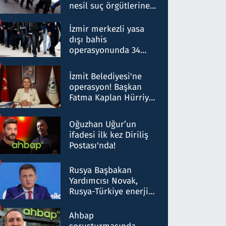
nesil suç örgütlerine
operasyon: 50 şüpheli
hakkında gözaltı kararı
İzmir merkezli yasa
dışı bahis
operasyonunda 34
gözaltı: Yaklaşık 2
Milyar liralık para
İzmit Belediyesi'ne
trafiği tespit edildi
operasyon! Başkan
Fatma Kaplan Hürriyet
ve eşi gözaltına alındı
Oğuzhan Uğur’un
ifadesi ilk kez Diriliş
Postası'nda!
Rusya Başbakan
Yardımcısı Novak,
Rusya-Türkiye enerji
ortaklığının stratejik
nitelikte olduğunu
Ahbap
belirtti