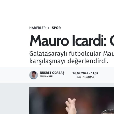
Resmi İlanlar
Rüya Tabirleri
HABERLER
SPOR
Mauro Icardi:
Sağlık
Savunma Sanayi
Galatasaraylı futbolcular Mau
karşılaşmayı değerlendirdi.
Seçim 2023
NUSRET ODABAŞ
26.09.2024 - 11:37
Spor
MUHABIR
YAYINLANMA
Teknoloji ve Bilim
Televizyon