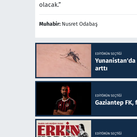
olacak.”
Muhabir:
Nusret Odabaş
EDITÖRÜN SEÇTIĞI
Yunanistan'da B
arttı
EDITÖRÜN SEÇTIĞI
Gaziantep FK, 
EDITÖRÜN SEÇTIĞI