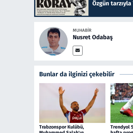
Özgün tarzıyla
MUHABIR
Nusret Odabaş
Bunlar da ilginizi çekebilir
Trabzonspor Kulübü,
Trendyol S
Muhammed Salah'ın
hafta prog