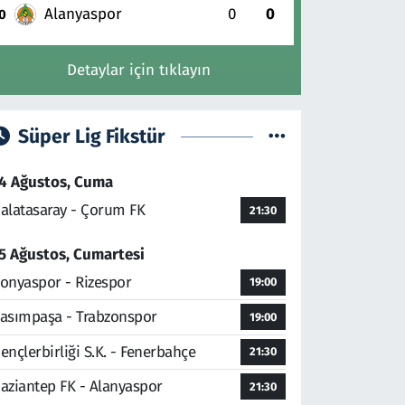
Alanyaspor
0
0
0
Detaylar için tıklayın
Süper Lig Fikstür
4 Ağustos, Cuma
alatasaray - Çorum FK
21:30
5 Ağustos, Cumartesi
onyaspor - Rizespor
19:00
asımpaşa - Trabzonspor
19:00
ençlerbirliği S.K. - Fenerbahçe
21:30
aziantep FK - Alanyaspor
21:30