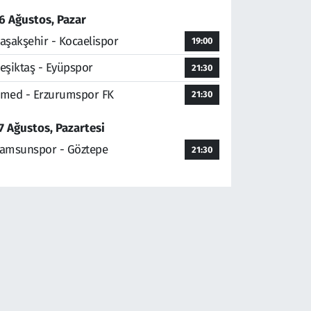
6 Ağustos, Pazar
aşakşehir - Kocaelispor
19:00
eşiktaş - Eyüpspor
21:30
med - Erzurumspor FK
21:30
7 Ağustos, Pazartesi
amsunspor - Göztepe
21:30