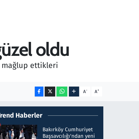
güzel oldu
 mağlup ettikleri
-
+
A
A
Trend Haberler
Bakırköy Cumhuriyet
Başsavcılığı'ndan yeni