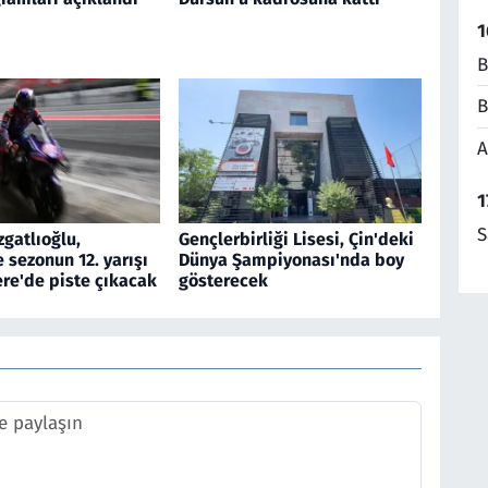
1
B
B
A
1
S
gatlıoğlu,
Gençlerbirliği Lisesi, Çin'deki
sezonun 12. yarışı
Dünya Şampiyonası'nda boy
tere'de piste çıkacak
gösterecek