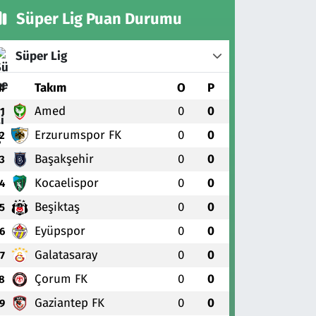
Süper Lig Puan Durumu
Süper Lig
#
Takım
O
P
Amed
0
0
1
Erzurumspor FK
0
0
2
Başakşehir
0
0
3
Kocaelispor
0
0
4
Beşiktaş
0
0
5
Eyüpspor
0
0
6
Galatasaray
0
0
7
Çorum FK
0
0
8
Gaziantep FK
0
0
9