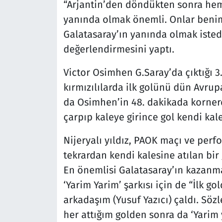
“Arjantin’den döndükten sonra hem
yanında olmak önemli. Onlar benim
Galatasaray’ın yanında olmak iste
değerlendirmesini yaptı.
Victor Osimhen G.Saray’da çıktığı 3.
kırmızılılarda ilk golünü dün Avru
da Osimhen’in 48. dakikada kornerd
çarpıp kaleye girince gol kendi kal
Nijeryalı yıldız, PAOK maçı ve perf
tekrardan kendi kalesine atılan bir
En önemlisi Galatasaray’ın kazanma
‘Yarim Yarim’ şarkısı için de “İlk go
arkadaşım (Yusuf Yazıcı) çaldı. Sö
her attığım golden sonra da ‘Yarim 