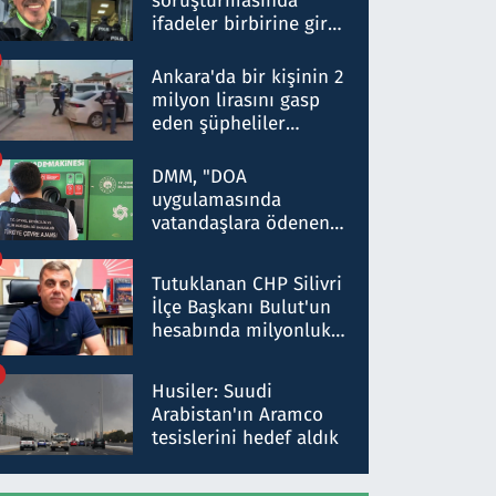
soruşturmasında
ifadeler birbirine girdi:
Dokuz şüphelinin
ifadelerinden ortaya
Ankara'da bir kişinin 2
çıkan tablo şok etti
milyon lirasını gasp
eden şüpheliler
Kırıkkale'de yakalandı
DMM, "DOA
uygulamasında
vatandaşlara ödenen
iade tutarlarının
düşürüldüğü" iddiasını
Tutuklanan CHP Silivri
yalanladı
İlçe Başkanı Bulut'un
hesabında milyonluk
para trafiğine: Patron
talimat verdi, ben
Husiler: Suudi
gönderdim
Arabistan'ın Aramco
tesislerini hedef aldık