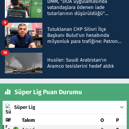
DMM, "DOA uygulamasında
vatandaşlara ödenen iade
tutarlarının düşürüldüğü"
iddiasını yalanladı
9
Tutuklanan CHP Silivri İlçe
Başkanı Bulut'un hesabında
milyonluk para trafiğine: Patron
talimat verdi, ben gönderdim
10
Husiler: Suudi Arabistan'ın
Aramco tesislerini hedef aldık
Süper Lig Puan Durumu
Süper Lig
#
Takım
O
P