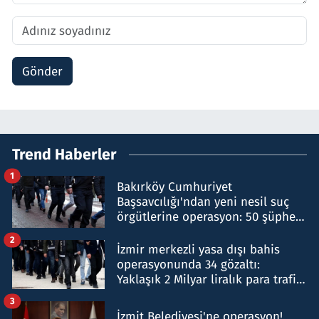
Gönder
Trend Haberler
1
Bakırköy Cumhuriyet
Başsavcılığı'ndan yeni nesil suç
örgütlerine operasyon: 50 şüpheli
hakkında gözaltı kararı
2
İzmir merkezli yasa dışı bahis
operasyonunda 34 gözaltı:
Yaklaşık 2 Milyar liralık para trafiği
tespit edildi
3
İzmit Belediyesi'ne operasyon!