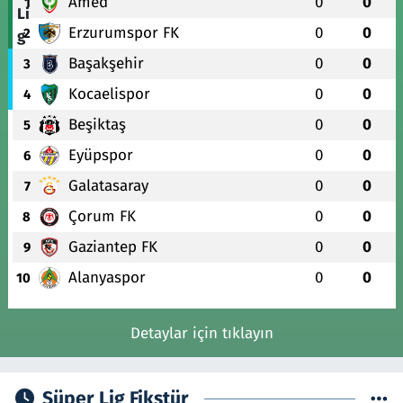
Amed
0
0
1
Erzurumspor FK
0
0
2
Başakşehir
0
0
3
Kocaelispor
0
0
4
Beşiktaş
0
0
5
Eyüpspor
0
0
6
Galatasaray
0
0
7
Çorum FK
0
0
8
Gaziantep FK
0
0
9
Alanyaspor
0
0
10
Detaylar için tıklayın
Süper Lig Fikstür