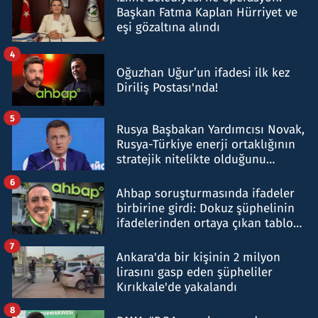
Başkan Fatma Kaplan Hürriyet ve
eşi gözaltına alındı
4
Oğuzhan Uğur’un ifadesi ilk kez
Diriliş Postası'nda!
5
Rusya Başbakan Yardımcısı Novak,
Rusya-Türkiye enerji ortaklığının
stratejik nitelikte olduğunu
belirtti
6
Ahbap soruşturmasında ifadeler
birbirine girdi: Dokuz şüphelinin
ifadelerinden ortaya çıkan tablo
şok etti
7
Ankara'da bir kişinin 2 milyon
lirasını gasp eden şüpheliler
Kırıkkale'de yakalandı
8