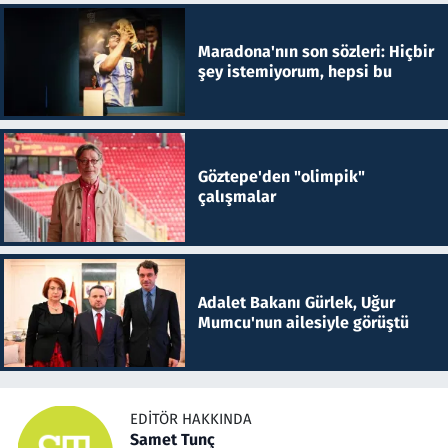
Maradona'nın son sözleri: Hiçbir
şey istemiyorum, hepsi bu
Göztepe'den "olimpik"
çalışmalar
Adalet Bakanı Gürlek, Uğur
Mumcu'nun ailesiyle görüştü
EDITÖR HAKKINDA
Samet Tunç