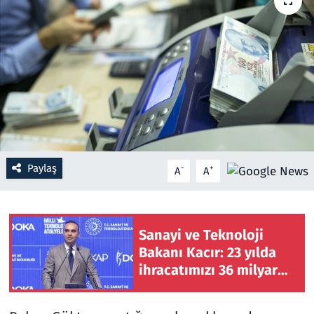
Resmi İlanlar
Rüya Tabirleri
Sağlık
Savunma Sanayi
Paylaş
-
+
A
A
Seçim 2023
Spor
Sanayi ve Teknoloji
Teknoloji ve Bilim
Bakanı Kacır: 23 yılda
ihracatımızı 36 milyar
Televizyon
dolardan 278 milyar
dolara çıkardık