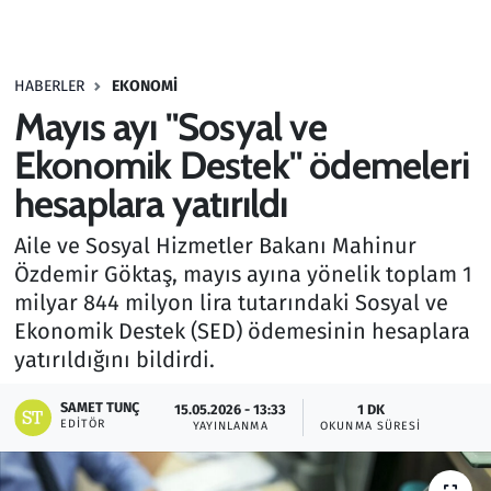
Gündem
HABERLER
EKONOMI
Haber
Mayıs ayı "Sosyal ve
Kültür Sanat
Ekonomik Destek" ödemeleri
hesaplara yatırıldı
Kurumsal Haberler
Aile ve Sosyal Hizmetler Bakanı Mahinur
Lezzet Durağı
Özdemir Göktaş, mayıs ayına yönelik toplam 1
milyar 844 milyon lira tutarındaki Sosyal ve
Memur ve Kamu
Ekonomik Destek (SED) ödemesinin hesaplara
yatırıldığını bildirdi.
Otomobil
SAMET TUNÇ
15.05.2026 - 13:33
1 DK
EDITÖR
Oyun
YAYINLANMA
OKUNMA SÜRESI
Ramazan