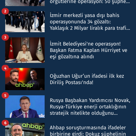
örgütlerine operasyon: 50 şüpheli
hakkında gözaltı kararı
2
İzmir merkezli yasa dışı bahis
operasyonunda 34 gözaltı:
Yaklaşık 2 Milyar liralık para trafiği
tespit edildi
3
İzmit Belediyesi'ne operasyon!
Başkan Fatma Kaplan Hürriyet ve
eşi gözaltına alındı
4
Oğuzhan Uğur’un ifadesi ilk kez
Diriliş Postası'nda!
5
Rusya Başbakan Yardımcısı Novak,
Rusya-Türkiye enerji ortaklığının
stratejik nitelikte olduğunu
belirtti
6
Ahbap soruşturmasında ifadeler
birbirine girdi: Dokuz şüphelinin