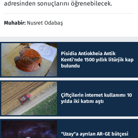
adresinden sonuçlarını öğrenebilecek.
Muhabir:
Nusret Odabaş
Pisidia Antiokheia Antik
Kenti'nde 1500 yıllık litürjik kap
bulundu
Çiftçilerin internet kullanımı 10
yılda iki katını aştı
"Uzay"a ayrılan AR-GE bütçesi