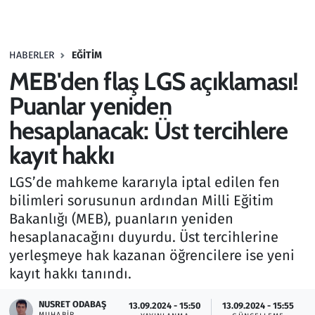
Gündem
HABERLER
EĞITIM
Haber
MEB'den flaş LGS açıklaması!
Kültür Sanat
Puanlar yeniden
hesaplanacak: Üst tercihlere
Kurumsal Haberler
kayıt hakkı
Lezzet Durağı
LGS’de mahkeme kararıyla iptal edilen fen
bilimleri sorusunun ardından Milli Eğitim
Memur ve Kamu
Bakanlığı (MEB), puanların yeniden
hesaplanacağını duyurdu. Üst tercihlerine
Otomobil
yerleşmeye hak kazanan öğrencilere ise yeni
kayıt hakkı tanındı.
Oyun
NUSRET ODABAŞ
13.09.2024 - 15:50
13.09.2024 - 15:55
Ramazan
MUHABIR