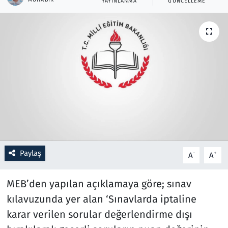
YAYINLANMA
GÜNCELLEME
Resmi İlanlar
Rüya Tabirleri
Sağlık
Savunma Sanayi
Seçim 2023
Spor
Paylaş
-
+
A
A
Teknoloji ve Bilim
MEB’den yapılan açıklamaya göre; sınav
kılavuzunda yer alan ‘Sınavlarda iptaline
Televizyon
karar verilen sorular değerlendirme dışı