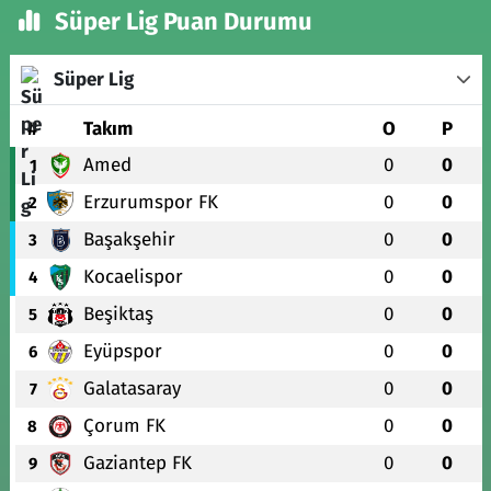
Süper Lig Puan Durumu
Süper Lig
#
Takım
O
P
Amed
0
0
1
Erzurumspor FK
0
0
2
Başakşehir
0
0
3
Kocaelispor
0
0
4
Beşiktaş
0
0
5
Eyüpspor
0
0
6
Galatasaray
0
0
7
Çorum FK
0
0
8
Gaziantep FK
0
0
9