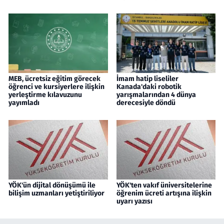
MEB, ücretsiz eğitim görecek
İmam hatip liseliler
öğrenci ve kursiyerlere ilişkin
Kanada'daki robotik
yerleştirme kılavuzunu
yarışmalarından 4 dünya
yayımladı
derecesiyle döndü
YÖK'ün dijital dönüşümü ile
YÖK'ten vakıf üniversitelerine
bilişim uzmanları yetiştiriliyor
öğrenim ücreti artışına ilişkin
uyarı yazısı