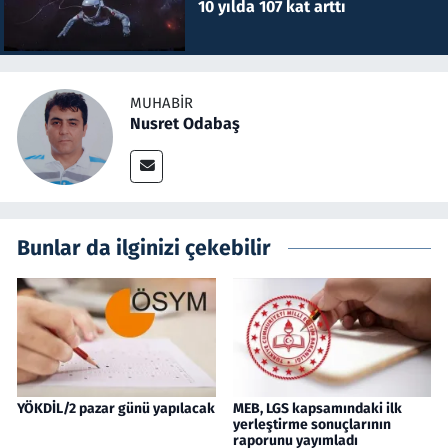
10 yılda 107 kat arttı
MUHABIR
Nusret Odabaş
Bunlar da ilginizi çekebilir
YÖKDİL/2 pazar günü yapılacak
MEB, LGS kapsamındaki ilk
yerleştirme sonuçlarının
raporunu yayımladı