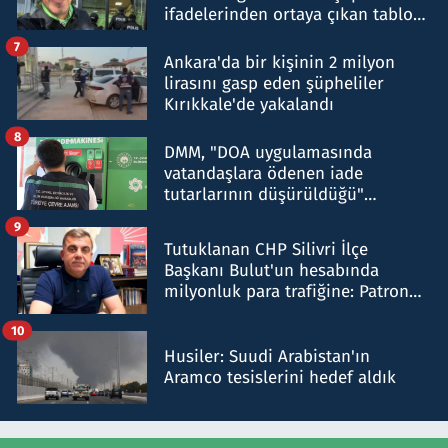
ifadelerinden ortaya çıkan tablo
şok etti
7
Ankara'da bir kişinin 2 milyon
lirasını gasp eden şüpheliler
Kırıkkale'de yakalandı
8
DMM, "DOA uygulamasında
vatandaşlara ödenen iade
tutarlarının düşürüldüğü"
iddiasını yalanladı
9
Tutuklanan CHP Silivri İlçe
Başkanı Bulut'un hesabında
milyonluk para trafiğine: Patron
talimat verdi, ben gönderdim
10
Husiler: Suudi Arabistan'ın
Aramco tesislerini hedef aldık