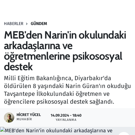
Gündem
HABERLER
GÜNDEM
Haber
MEB'den Narin'in okulundaki
Kültür Sanat
arkadaşlarına ve
öğretmenlerine psikososyal
Kurumsal Haberler
destek
Lezzet Durağı
Milli Eğitim Bakanlığınca, Diyarbakır'da
öldürülen 8 yaşındaki Narin Güran'ın okuduğu
Memur ve Kamu
Tavşantepe İlkokulundaki öğretmen ve
öğrencilere psikososyal destek sağlandı.
Otomobil
HICRET YÜCEL
14.09.2024 - 18:40
Oyun
MUHABIR
YAYINLANMA
Ramazan