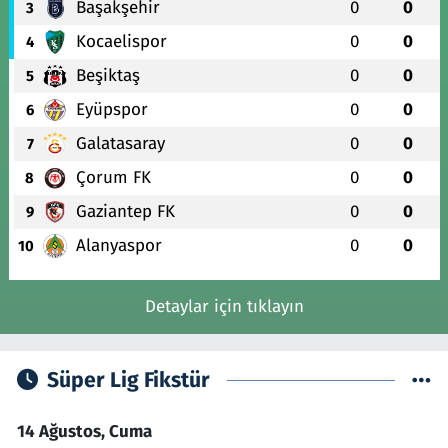
Başakşehir
0
0
3
Kocaelispor
0
0
4
Beşiktaş
0
0
5
Eyüpspor
0
0
6
Galatasaray
0
0
7
Çorum FK
0
0
8
Gaziantep FK
0
0
9
Alanyaspor
0
0
10
Detaylar için tıklayın
Süper Lig Fikstür
14 Ağustos, Cuma