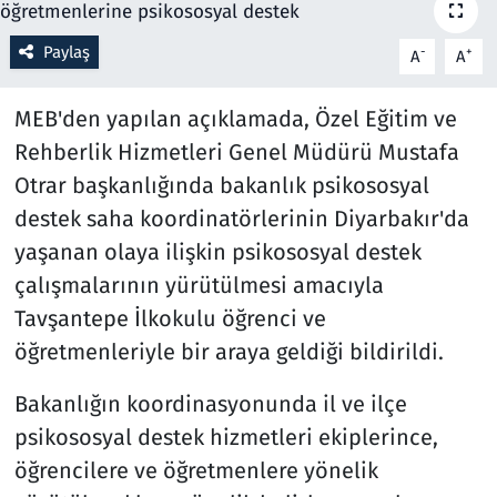
Resmi İlanlar
Paylaş
-
+
A
A
Rüya Tabirleri
MEB'den yapılan açıklamada, Özel Eğitim ve
Rehberlik Hizmetleri Genel Müdürü Mustafa
Sağlık
Otrar başkanlığında bakanlık psikososyal
destek saha koordinatörlerinin Diyarbakır'da
Savunma Sanayi
yaşanan olaya ilişkin psikososyal destek
Seçim 2023
çalışmalarının yürütülmesi amacıyla
Tavşantepe İlkokulu öğrenci ve
Spor
öğretmenleriyle bir araya geldiği bildirildi.
Teknoloji ve Bilim
Bakanlığın koordinasyonunda il ve ilçe
psikososyal destek hizmetleri ekiplerince,
Televizyon
öğrencilere ve öğretmenlere yönelik