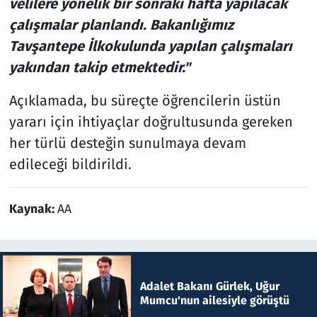
velilere yönelik bir sonraki hafta yapılacak
çalışmalar planlandı. Bakanlığımız
Tavşantepe İlkokulunda yapılan çalışmaları
yakından takip etmektedir."
Açıklamada, bu süreçte öğrencilerin üstün
yararı için ihtiyaçlar doğrultusunda gereken
her türlü desteğin sunulmaya devam
edileceği bildirildi.
Kaynak:
AA
Adalet Bakanı Gürlek, Uğur
Mumcu'nun ailesiyle görüştü