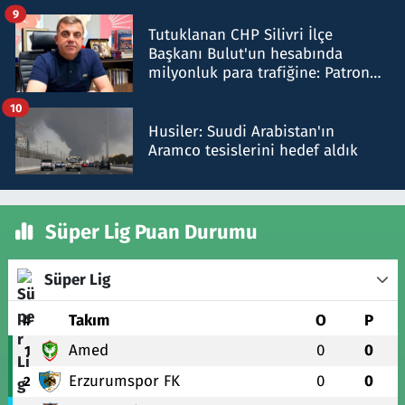
iddiasını yalanladı
9
Tutuklanan CHP Silivri İlçe
Başkanı Bulut'un hesabında
milyonluk para trafiğine: Patron
talimat verdi, ben gönderdim
10
Husiler: Suudi Arabistan'ın
Aramco tesislerini hedef aldık
Süper Lig Puan Durumu
Süper Lig
#
Takım
O
P
Amed
0
0
1
Erzurumspor FK
0
0
2