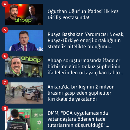
4
Oğuzhan Uğur’un ifadesi ilk kez
Diriliş Postası'nda!
5
Rusya Başbakan Yardımcısı Novak,
Rusya-Türkiye enerji ortaklığının
stratejik nitelikte olduğunu
belirtti
6
Ahbap soruşturmasında ifadeler
birbirine girdi: Dokuz şüphelinin
ifadelerinden ortaya çıkan tablo
şok etti
7
Ankara'da bir kişinin 2 milyon
lirasını gasp eden şüpheliler
Kırıkkale'de yakalandı
8
DMM, "DOA uygulamasında
vatandaşlara ödenen iade
tutarlarının düşürüldüğü"