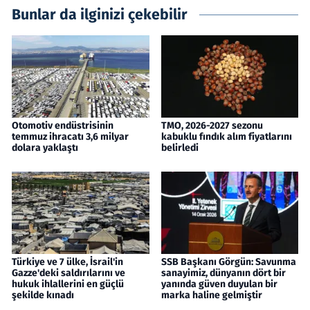
Bunlar da ilginizi çekebilir
Otomotiv endüstrisinin
TMO, 2026-2027 sezonu
temmuz ihracatı 3,6 milyar
kabuklu fındık alım fiyatlarını
dolara yaklaştı
belirledi
Türkiye ve 7 ülke, İsrail'in
SSB Başkanı Görgün: Savunma
Gazze'deki saldırılarını ve
sanayimiz, dünyanın dört bir
hukuk ihlallerini en güçlü
yanında güven duyulan bir
şekilde kınadı
marka haline gelmiştir