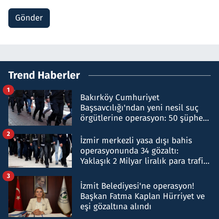
Gönder
Trend Haberler
1
Bakırköy Cumhuriyet
Başsavcılığı'ndan yeni nesil suç
örgütlerine operasyon: 50 şüpheli
hakkında gözaltı kararı
2
İzmir merkezli yasa dışı bahis
operasyonunda 34 gözaltı:
Yaklaşık 2 Milyar liralık para trafiği
tespit edildi
3
İzmit Belediyesi'ne operasyon!
Başkan Fatma Kaplan Hürriyet ve
eşi gözaltına alındı