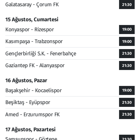
Galatasaray - Çorum FK
21:30
15 Ağustos, Cumartesi
Konyaspor - Rizespor
19:00
Kasımpaşa - Trabzonspor
19:00
Gençlerbirliği S.K. - Fenerbahçe
21:30
Gaziantep FK - Alanyaspor
21:30
16 Ağustos, Pazar
Başakşehir - Kocaelispor
19:00
Beşiktaş - Eyüpspor
21:30
Amed - Erzurumspor FK
21:30
17 Ağustos, Pazartesi
Samsunspor - Göztepe
21:30