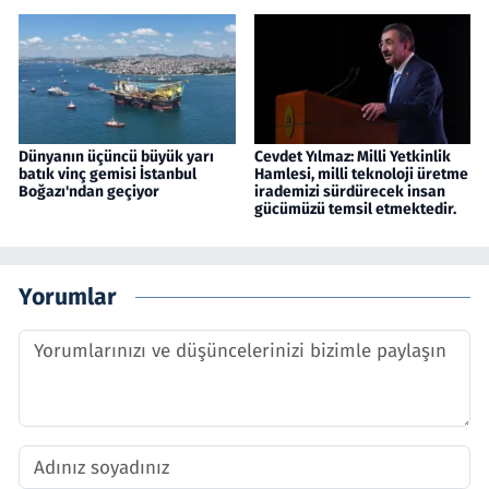
Dünyanın üçüncü büyük yarı
Cevdet Yılmaz: Milli Yetkinlik
batık vinç gemisi İstanbul
Hamlesi, milli teknoloji üretme
Boğazı'ndan geçiyor
irademizi sürdürecek insan
gücümüzü temsil etmektedir.
Yorumlar