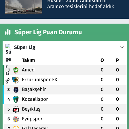
Husiler: Suudi Arabistan'ın
Aramco tesislerini hedef aldık
Süper Lig Puan Durumu
Süper Lig
#
Takım
O
P
Amed
0
0
1
Erzurumspor FK
0
0
2
Başakşehir
0
0
3
Kocaelispor
0
0
4
Beşiktaş
0
0
5
Eyüpspor
0
0
6
Galatasaray
0
0
7