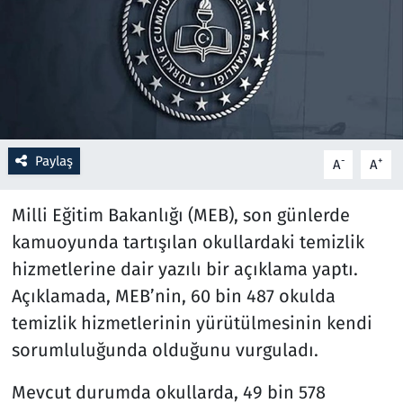
Resmi İlanlar
Rüya Tabirleri
Sağlık
Paylaş
-
+
A
A
Savunma Sanayi
Milli Eğitim Bakanlığı (MEB), son günlerde
Seçim 2023
kamuoyunda tartışılan okullardaki temizlik
hizmetlerine dair yazılı bir açıklama yaptı.
Spor
Açıklamada, MEB’nin, 60 bin 487 okulda
Teknoloji ve Bilim
temizlik hizmetlerinin yürütülmesinin kendi
sorumluluğunda olduğunu vurguladı.
Televizyon
Mevcut durumda okullarda, 49 bin 578