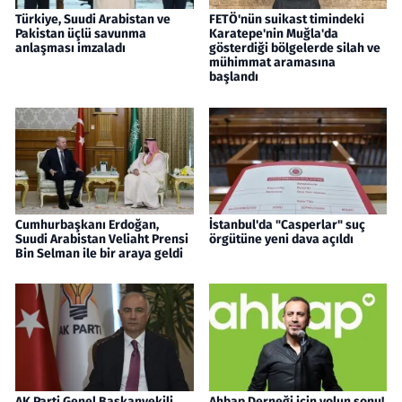
Türkiye, Suudi Arabistan ve
FETÖ'nün suikast timindeki
Pakistan üçlü savunma
Karatepe'nin Muğla'da
anlaşması imzaladı
gösterdiği bölgelerde silah ve
mühimmat aramasına
başlandı
Cumhurbaşkanı Erdoğan,
İstanbul'da "Casperlar" suç
Suudi Arabistan Veliaht Prensi
örgütüne yeni dava açıldı
Bin Selman ile bir araya geldi
AK Parti Genel Başkanvekili
Ahbap Derneği için yolun sonu!