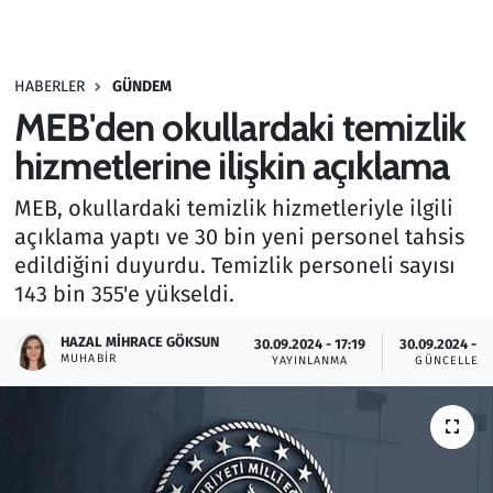
Gündem
HABERLER
GÜNDEM
Haber
MEB'den okullardaki temizlik
Kültür Sanat
hizmetlerine ilişkin açıklama
MEB, okullardaki temizlik hizmetleriyle ilgili
Kurumsal Haberler
açıklama yaptı ve 30 bin yeni personel tahsis
edildiğini duyurdu. Temizlik personeli sayısı
Lezzet Durağı
143 bin 355'e yükseldi.
Memur ve Kamu
HAZAL MIHRACE GÖKSUN
30.09.2024 - 17:19
30.09.2024 - 1
MUHABIR
YAYINLANMA
GÜNCELLEM
Otomobil
Oyun
Ramazan