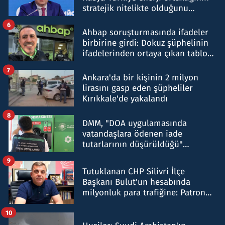
stratejik nitelikte olduğunu
belirtti
6
Ahbap soruşturmasında ifadeler
birbirine girdi: Dokuz şüphelinin
ifadelerinden ortaya çıkan tablo
şok etti
7
Ankara'da bir kişinin 2 milyon
lirasını gasp eden şüpheliler
Kırıkkale'de yakalandı
8
DMM, "DOA uygulamasında
vatandaşlara ödenen iade
tutarlarının düşürüldüğü"
iddiasını yalanladı
9
Tutuklanan CHP Silivri İlçe
Başkanı Bulut'un hesabında
milyonluk para trafiğine: Patron
talimat verdi, ben gönderdim
10