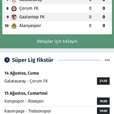
Çorum FK
0
0
8
Gaziantep FK
0
0
9
Alanyaspor
0
0
10
Detaylar için tıklayın
Süper Lig Fikstür
14 Ağustos, Cuma
Galatasaray - Çorum FK
21:30
15 Ağustos, Cumartesi
Konyaspor - Rizespor
19:00
Kasımpaşa - Trabzonspor
19:00