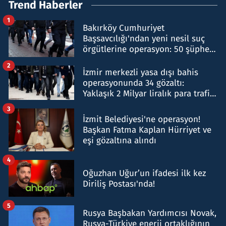
Trend Haberler
1
Bakırköy Cumhuriyet
Başsavcılığı'ndan yeni nesil suç
örgütlerine operasyon: 50 şüpheli
hakkında gözaltı kararı
2
İzmir merkezli yasa dışı bahis
operasyonunda 34 gözaltı:
Yaklaşık 2 Milyar liralık para trafiği
tespit edildi
3
İzmit Belediyesi'ne operasyon!
Başkan Fatma Kaplan Hürriyet ve
eşi gözaltına alındı
4
Oğuzhan Uğur’un ifadesi ilk kez
Diriliş Postası'nda!
5
Rusya Başbakan Yardımcısı Novak,
Rusya-Türkiye enerji ortaklığının