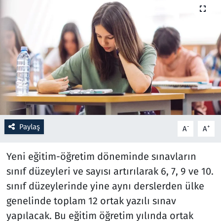
Resmi İlanlar
Rüya Tabirleri
Sağlık
Savunma Sanayi
Seçim 2023
Paylaş
-
+
A
A
Spor
Yeni eğitim-öğretim döneminde sınavların
sınıf düzeyleri ve sayısı artırılarak 6, 7, 9 ve 10.
Teknoloji ve Bilim
sınıf düzeylerinde yine aynı derslerden ülke
Televizyon
genelinde toplam 12 ortak yazılı sınav
yapılacak. Bu eğitim öğretim yılında ortak