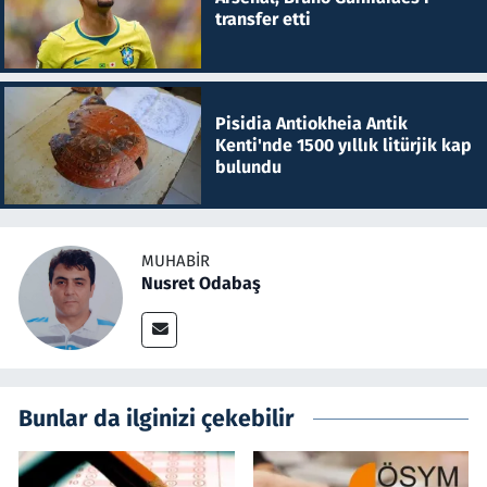
transfer etti
Pisidia Antiokheia Antik
Kenti'nde 1500 yıllık litürjik kap
bulundu
MUHABIR
Nusret Odabaş
Bunlar da ilginizi çekebilir