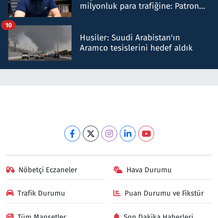
milyonluk para trafiğine: Patron
talimat verdi, ben gönderdim
10
Husiler: Suudi Arabistan'ın
Aramco tesislerini hedef aldık
Nöbetçi Eczaneler
Hava Durumu
Trafik Durumu
Puan Durumu ve Fikstür
Tüm Manşetler
Son Dakika Haberleri