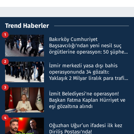
Trend Haberler
1
Bakırköy Cumhuriyet
Başsavcılığı'ndan yeni nesil suç
örgütlerine operasyon: 50 şüpheli
hakkında gözaltı kararı
2
İzmir merkezli yasa dışı bahis
operasyonunda 34 gözaltı:
Yaklaşık 2 Milyar liralık para trafiği
tespit edildi
3
İzmit Belediyesi'ne operasyon!
Başkan Fatma Kaplan Hürriyet ve
eşi gözaltına alındı
4
Oğuzhan Uğur’un ifadesi ilk kez
Diriliş Postası'nda!