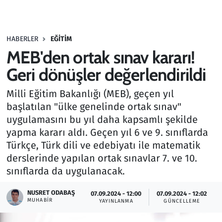
Gündem
HABERLER
EĞITIM
Haber
MEB'den ortak sınav kararı!
Kültür Sanat
Geri dönüşler değerlendirildi
Milli Eğitim Bakanlığı (MEB), geçen yıl
Kurumsal Haberler
başlatılan "ülke genelinde ortak sınav"
uygulamasını bu yıl daha kapsamlı şekilde
Lezzet Durağı
yapma kararı aldı. Geçen yıl 6 ve 9. sınıflarda
Memur ve Kamu
Türkçe, Türk dili ve edebiyatı ile matematik
derslerinde yapılan ortak sınavlar 7. ve 10.
Otomobil
sınıflarda da uygulanacak.
NUSRET ODABAŞ
Oyun
07.09.2024 - 12:00
07.09.2024 - 12:02
MUHABIR
YAYINLANMA
GÜNCELLEME
Ramazan