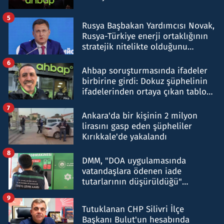
5
Rusya Başbakan Yardımcısı Novak,
Rusya-Türkiye enerji ortaklığının
stratejik nitelikte olduğunu
belirtti
6
Ahbap soruşturmasında ifadeler
birbirine girdi: Dokuz şüphelinin
ifadelerinden ortaya çıkan tablo
şok etti
7
Ankara'da bir kişinin 2 milyon
lirasını gasp eden şüpheliler
Kırıkkale'de yakalandı
8
DMM, "DOA uygulamasında
vatandaşlara ödenen iade
tutarlarının düşürüldüğü"
iddiasını yalanladı
9
Tutuklanan CHP Silivri İlçe
Başkanı Bulut'un hesabında