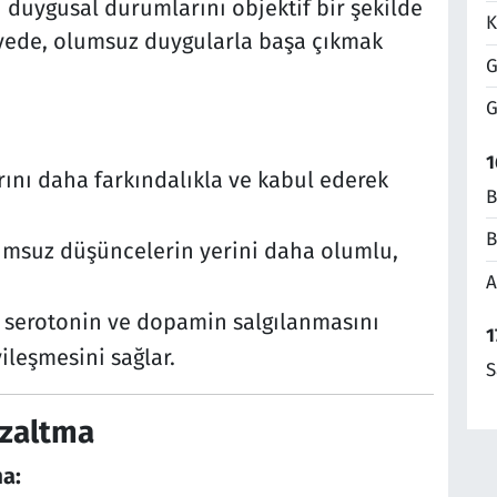
 duygusal durumlarını objektif bir şekilde
K
ayede, olumsuz duygularla başa çıkmak
G
G
1
ını daha farkındalıkla ve kabul ederek
B
B
lumsuz düşüncelerin yerini daha olumlu,
A
 serotonin ve dopamin salgılanmasını
1
yileşmesini sağlar.
S
Azaltma
a: