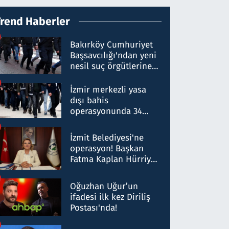
Trend Haberler
Bakırköy Cumhuriyet
Başsavcılığı'ndan yeni
nesil suç örgütlerine
operasyon: 50 şüpheli
hakkında gözaltı kararı
İzmir merkezli yasa
dışı bahis
operasyonunda 34
gözaltı: Yaklaşık 2
Milyar liralık para
İzmit Belediyesi'ne
trafiği tespit edildi
operasyon! Başkan
Fatma Kaplan Hürriyet
ve eşi gözaltına alındı
Oğuzhan Uğur’un
ifadesi ilk kez Diriliş
Postası'nda!