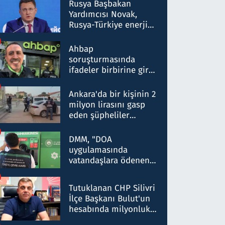
Rusya Başbakan
Yardımcısı Novak,
Rusya-Türkiye enerji
ortaklığının stratejik
nitelikte olduğunu
Ahbap
belirtti
soruşturmasında
ifadeler birbirine girdi:
Dokuz şüphelinin
ifadelerinden ortaya
Ankara'da bir kişinin 2
çıkan tablo şok etti
milyon lirasını gasp
eden şüpheliler
Kırıkkale'de yakalandı
DMM, "DOA
uygulamasında
vatandaşlara ödenen
iade tutarlarının
düşürüldüğü" iddiasını
Tutuklanan CHP Silivri
yalanladı
İlçe Başkanı Bulut'un
hesabında milyonluk
para trafiğine: Patron