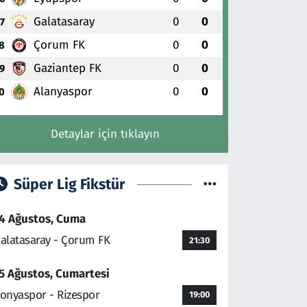
Galatasaray
0
0
7
Çorum FK
0
0
8
Gaziantep FK
0
0
9
Alanyaspor
0
0
0
Detaylar için tıklayın
Süper Lig Fikstür
4 Ağustos, Cuma
alatasaray - Çorum FK
21:30
5 Ağustos, Cumartesi
onyaspor - Rizespor
19:00