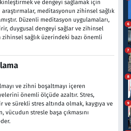
akinleştirmek ve dengeyi sağlamak için
 araştırmalar, meditasyonun zihinsel sağlık
amıştır. Düzenli meditasyon uygulamaları,
6
irir, duygusal dengeyi sağlar ve zihinsel
un zihinsel sağlık üzerindeki bazı önemli
7
tlama
8
lmayı ve zihni boşaltmayı içeren
elerini önemli ölçüde azaltır. Stres,
ir ve sürekli stres altında olmak, kaygıya ve
9
n, vücudun stresle başa çıkmasını
der.