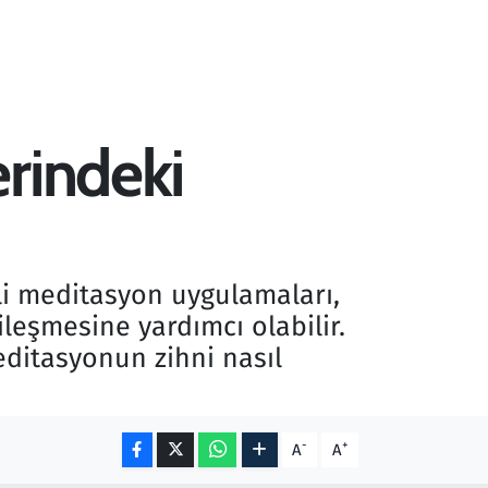
rindeki
nli meditasyon uygulamaları,
leşmesine yardımcı olabilir.
editasyonun zihni nasıl
-
+
A
A