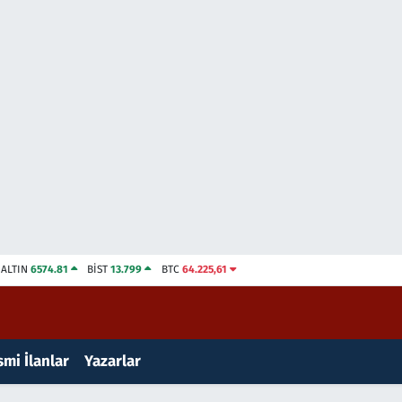
ALTIN
6574.81
BİST
13.799
BTC
64.225,61
mi İlanlar
Yazarlar