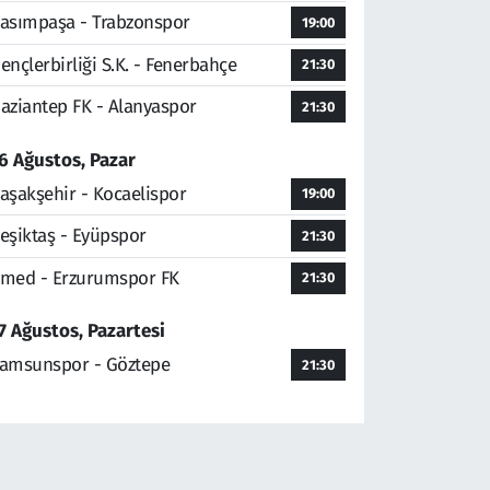
asımpaşa - Trabzonspor
19:00
ençlerbirliği S.K. - Fenerbahçe
21:30
aziantep FK - Alanyaspor
21:30
6 Ağustos, Pazar
aşakşehir - Kocaelispor
19:00
eşiktaş - Eyüpspor
21:30
med - Erzurumspor FK
21:30
7 Ağustos, Pazartesi
amsunspor - Göztepe
21:30