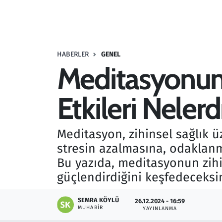
Resmi İlanlar
Rüya Tabirleri
HABERLER
GENEL
Meditasyonun 
Sağlık
Etkileri Nelerd
Savunma Sanayi
Seçim 2023
Meditasyon, zihinsel sağlık ü
stresin azalmasına, odaklanm
Spor
Bu yazıda, meditasyonun zihi
Teknoloji ve Bilim
güçlendirdiğini keşfedeceksin
Televizyon
SEMRA KÖYLÜ
26.12.2024 - 16:59
MUHABIR
YAYINLANMA