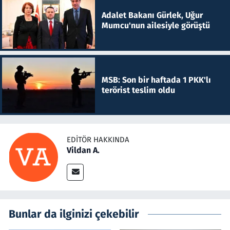
Adalet Bakanı Gürlek, Uğur
Mumcu'nun ailesiyle görüştü
MSB: Son bir haftada 1 PKK'lı
terörist teslim oldu
EDITÖR HAKKINDA
Vildan A.
Bunlar da ilginizi çekebilir