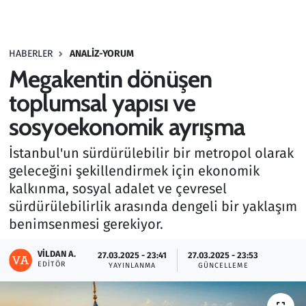
Gündem
HABERLER
ANALIZ-YORUM
Haber
Megakentin dönüşen
Kültür Sanat
toplumsal yapısı ve
sosyoekonomik ayrışma
Kurumsal Haberler
İstanbul'un sürdürülebilir bir metropol olarak
Lezzet Durağı
geleceğini şekillendirmek için ekonomik
kalkınma, sosyal adalet ve çevresel
Memur ve Kamu
sürdürülebilirlik arasında dengeli bir yaklaşım
benimsenmesi gerekiyor.
Otomobil
VILDAN A.
27.03.2025 - 23:41
27.03.2025 - 23:53
EDITÖR
Oyun
YAYINLANMA
GÜNCELLEME
Ramazan