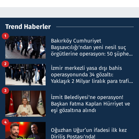
Trend Haberler
1
Bakırköy Cumhuriyet
Başsavcılığı'ndan yeni nesil suç
örgütlerine operasyon: 50 şüpheli
hakkında gözaltı kararı
2
İzmir merkezli yasa dışı bahis
operasyonunda 34 gözaltı:
Yaklaşık 2 Milyar liralık para trafiği
tespit edildi
3
İzmit Belediyesi'ne operasyon!
Başkan Fatma Kaplan Hürriyet ve
eşi gözaltına alındı
4
Oğuzhan Uğur’un ifadesi ilk kez
Diriliş Postası'nda!