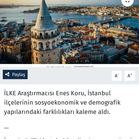
Resmi İlanlar
Rüya Tabirleri
Sağlık
Savunma Sanayi
Paylaş
-
+
A
A
Seçim 2023
İLKE Araştırmacısı Enes Koru, İstanbul
Spor
ilçelerinin sosyoekonomik ve demografik
Teknoloji ve Bilim
yapılarındaki farklılıkları kaleme aldı.
Televizyon
...