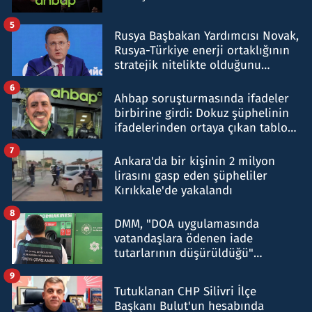
5
Rusya Başbakan Yardımcısı Novak,
Rusya-Türkiye enerji ortaklığının
stratejik nitelikte olduğunu
belirtti
6
Ahbap soruşturmasında ifadeler
birbirine girdi: Dokuz şüphelinin
ifadelerinden ortaya çıkan tablo
şok etti
7
Ankara'da bir kişinin 2 milyon
lirasını gasp eden şüpheliler
Kırıkkale'de yakalandı
8
DMM, "DOA uygulamasında
vatandaşlara ödenen iade
tutarlarının düşürüldüğü"
iddiasını yalanladı
9
Tutuklanan CHP Silivri İlçe
Başkanı Bulut'un hesabında