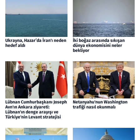
Ukrayna, Hazar’da İran'ı neden
İki boğaz arasında sıkışan
hedef aldı
dünya ekonomisini neler
bekliyor
Lübnan Cumhurbaşkanı Joseph
Netanyahu'nun Washington
Avn'ın Ankara ziyareti:
trafiği nasıl okunmalı
Lübnan'ın denge arayışı ve
Türkiye'nin Levant stratejisi