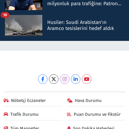
milyonluk para trafiğine: Patron
talimat verdi, ben gönderdim
10
Husiler: Suudi Arabistan'ın
Aramco tesislerini hedef aldık
Nöbetçi Eczaneler
Hava Durumu
Trafik Durumu
Puan Durumu ve Fikstür
Tüm Manşetler
Son Dakika Haberleri