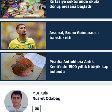
Kırtasiye sektöründe okula
dönüş mesaisi başladı
Arsenal, Bruno Guimaraes'i
transfer etti
Pisidia Antiokheia Antik
Kenti'nde 1500 yıllık litürjik kap
bulundu
MUHABIR
Nusret Odabaş