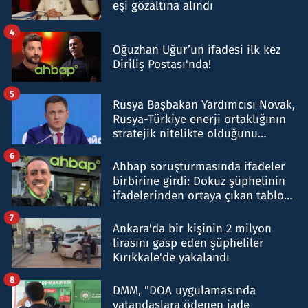
eşi gözaltına alındı
4
Oğuzhan Uğur’un ifadesi ilk kez
Diriliş Postası'nda!
5
Rusya Başbakan Yardımcısı Novak,
Rusya-Türkiye enerji ortaklığının
stratejik nitelikte olduğunu
belirtti
6
Ahbap soruşturmasında ifadeler
birbirine girdi: Dokuz şüphelinin
ifadelerinden ortaya çıkan tablo
şok etti
7
Ankara'da bir kişinin 2 milyon
lirasını gasp eden şüpheliler
Kırıkkale'de yakalandı
8
DMM, "DOA uygulamasında
vatandaşlara ödenen iade