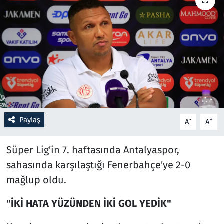
Resmi İlanlar
Rüya Tabirleri
Sağlık
Savunma Sanayi
Paylaş
-
+
A
A
Seçim 2023
Süper Lig'in 7. haftasında Antalyaspor,
Spor
sahasında karşılaştığı Fenerbahçe'ye 2-0
Teknoloji ve Bilim
mağlup oldu.
Televizyon
"İKİ HATA YÜZÜNDEN İKİ GOL YEDİK"