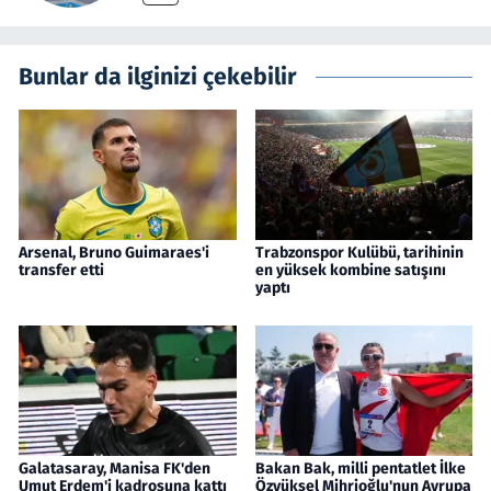
Bunlar da ilginizi çekebilir
Arsenal, Bruno Guimaraes'i
Trabzonspor Kulübü, tarihinin
transfer etti
en yüksek kombine satışını
yaptı
Galatasaray, Manisa FK'den
Bakan Bak, milli pentatlet İlke
Umut Erdem'i kadrosuna kattı
Özyüksel Mihrioğlu'nun Avrupa