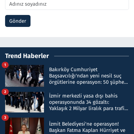
Gönder
Trend Haberler
1
Bakırköy Cumhuriyet
Başsavcılığı'ndan yeni nesil suç
örgütlerine operasyon: 50 şüpheli
hakkında gözaltı kararı
2
İzmir merkezli yasa dışı bahis
operasyonunda 34 gözaltı:
Yaklaşık 2 Milyar liralık para trafiği
tespit edildi
3
İzmit Belediyesi'ne operasyon!
Başkan Fatma Kaplan Hürriyet ve