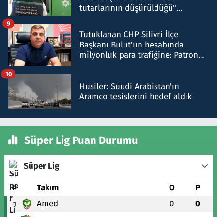
tutarlarının düşürüldüğü"
iddiasını yalanladı
9
Tutuklanan CHP Silivri İlçe
Başkanı Bulut'un hesabında
milyonluk para trafiğine: Patron
talimat verdi, ben gönderdim
10
Husiler: Suudi Arabistan'ın
Aramco tesislerini hedef aldık
Süper Lig Puan Durumu
Süper Lig
#
Takım
O
P
Amed
0
0
1