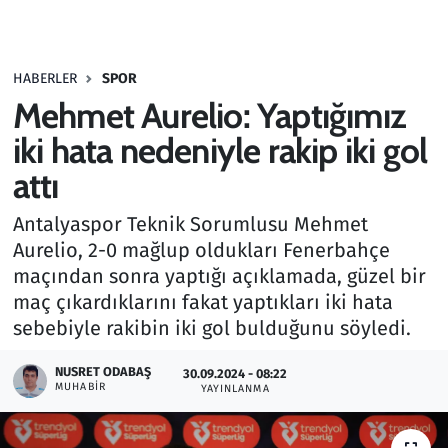
Gündem
HABERLER
SPOR
Haber
Mehmet Aurelio: Yaptığımız
Kültür Sanat
iki hata nedeniyle rakip iki gol
attı
Kurumsal Haberler
Antalyaspor Teknik Sorumlusu Mehmet
Lezzet Durağı
Aurelio, 2-0 mağlup oldukları Fenerbahçe
maçından sonra yaptığı açıklamada, güzel bir
Memur ve Kamu
maç çıkardıklarını fakat yaptıkları iki hata
sebebiyle rakibin iki gol bulduğunu söyledi.
Otomobil
NUSRET ODABAŞ
30.09.2024 - 08:22
MUHABIR
Oyun
YAYINLANMA
Ramazan