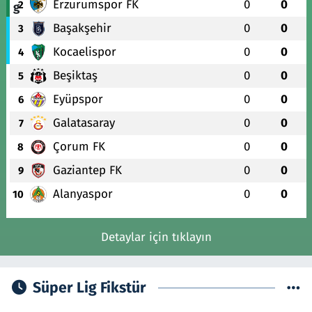
Erzurumspor FK
0
0
2
Başakşehir
0
0
3
Kocaelispor
0
0
4
Beşiktaş
0
0
5
Eyüpspor
0
0
6
Galatasaray
0
0
7
Çorum FK
0
0
8
Gaziantep FK
0
0
9
Alanyaspor
0
0
10
Detaylar için tıklayın
Süper Lig Fikstür