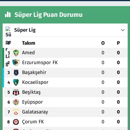
Süper Lig Puan Durumu
Süper Lig
#
Takım
O
P
Amed
0
0
1
Erzurumspor FK
0
0
2
Başakşehir
0
0
3
Kocaelispor
0
0
4
Beşiktaş
0
0
5
Eyüpspor
0
0
6
Galatasaray
0
0
7
Çorum FK
0
0
8