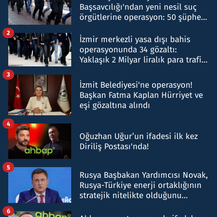
Başsavcılığı'ndan yeni nesil suç
örgütlerine operasyon: 50 şüpheli
hakkında gözaltı kararı
2
İzmir merkezli yasa dışı bahis
operasyonunda 34 gözaltı:
Yaklaşık 2 Milyar liralık para trafiği
tespit edildi
3
İzmit Belediyesi'ne operasyon!
Başkan Fatma Kaplan Hürriyet ve
eşi gözaltına alındı
4
Oğuzhan Uğur’un ifadesi ilk kez
Diriliş Postası'nda!
5
Rusya Başbakan Yardımcısı Novak,
Rusya-Türkiye enerji ortaklığının
stratejik nitelikte olduğunu
belirtti
6