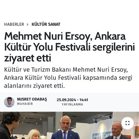
Gündem
HABERLER
KÜLTÜR SANAT
Haber
Mehmet Nuri Ersoy, Ankara
Kültür Sanat
Kültür Yolu Festivali sergilerini
ziyaret etti
Kurumsal Haberler
Kültür ve Turizm Bakanı Mehmet Nuri Ersoy,
Lezzet Durağı
Ankara Kültür Yolu Festivali kapsamında sergi
alanlarını ziyaret etti.
Memur ve Kamu
NUSRET ODABAŞ
25.09.2024 - 14:41
MUHABIR
YAYINLANMA
Otomobil
Oyun
Ramazan