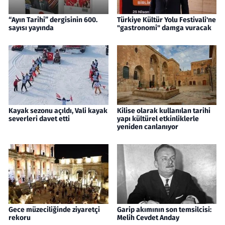
“Ayın Tarihi” dergisinin 600.
Türkiye Kültür Yolu Festivali'ne
sayısı yayında
"gastronomi" damga vuracak
Kayak sezonu açıldı, Vali kayak
Kilise olarak kullanılan tarihi
severleri davet etti
yapı kültürel etkinliklerle
yeniden canlanıyor
Gece müzeciliğinde ziyaretçi
Garip akımının son temsilcisi:
rekoru
Melih Cevdet Anday