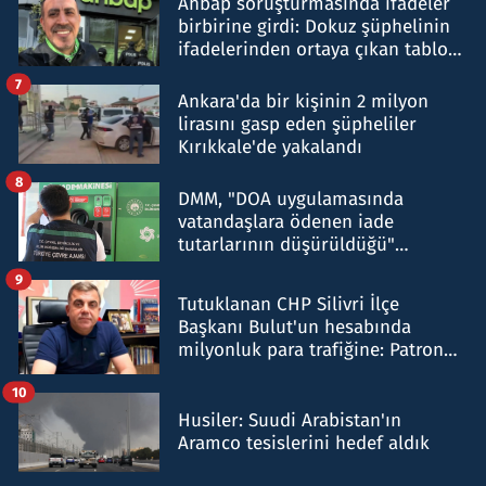
Ahbap soruşturmasında ifadeler
birbirine girdi: Dokuz şüphelinin
ifadelerinden ortaya çıkan tablo
şok etti
7
Ankara'da bir kişinin 2 milyon
lirasını gasp eden şüpheliler
Kırıkkale'de yakalandı
8
DMM, "DOA uygulamasında
vatandaşlara ödenen iade
tutarlarının düşürüldüğü"
iddiasını yalanladı
9
Tutuklanan CHP Silivri İlçe
Başkanı Bulut'un hesabında
milyonluk para trafiğine: Patron
talimat verdi, ben gönderdim
10
Husiler: Suudi Arabistan'ın
Aramco tesislerini hedef aldık