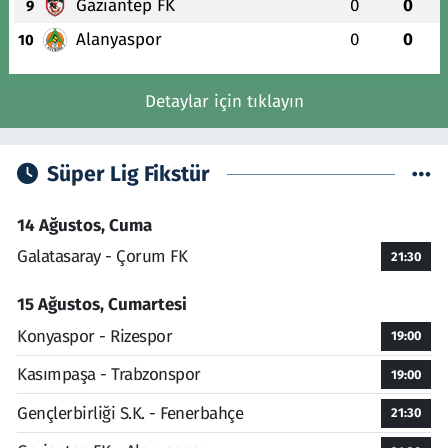
Gaziantep FK
0
0
9
Alanyaspor
0
0
10
Detaylar için tıklayın
Süper Lig Fikstür
14 Ağustos, Cuma
Galatasaray - Çorum FK
21:30
15 Ağustos, Cumartesi
Konyaspor - Rizespor
19:00
Kasımpaşa - Trabzonspor
19:00
Gençlerbirliği S.K. - Fenerbahçe
21:30