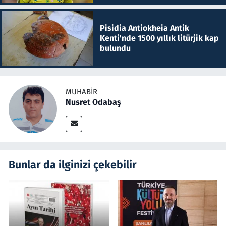
Pisidia Antiokheia Antik
Kenti'nde 1500 yıllık litürjik kap
bulundu
MUHABIR
Nusret Odabaş
Bunlar da ilginizi çekebilir