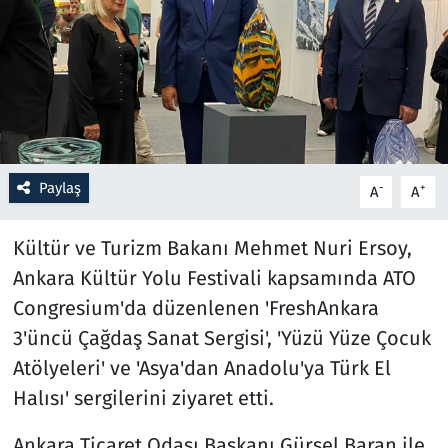
Resmi İlanlar
Rüya Tabirleri
Sağlık
Paylaş
-
+
A
A
Savunma Sanayi
Kültür ve Turizm Bakanı Mehmet Nuri Ersoy,
Seçim 2023
Ankara Kültür Yolu Festivali kapsamında ATO
Spor
Congresium'da düzenlenen 'FreshAnkara
3'üncü Çağdaş Sanat Sergisi', 'Yüzü Yüze Çocuk
Teknoloji ve Bilim
Atölyeleri' ve 'Asya'dan Anadolu'ya Türk El
Halısı' sergilerini ziyaret etti.
Televizyon
Ankara Ticaret Odası Başkanı Gürsel Baran ile