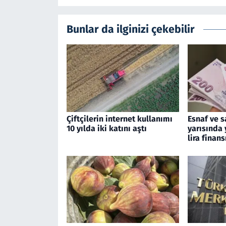
Bunlar da ilginizi çekebilir
Çiftçilerin internet kullanımı
Esnaf ve s
10 yılda iki katını aştı
yarısında 
lira finan