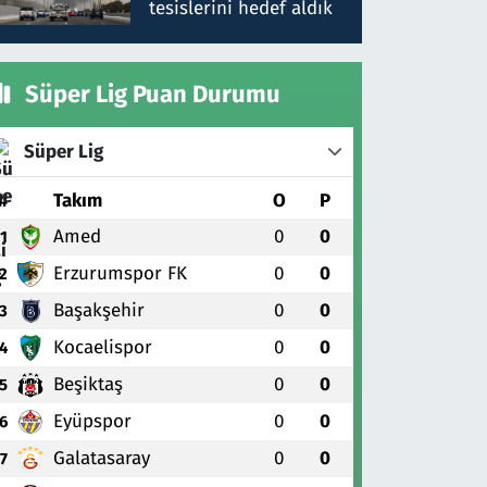
tesislerini hedef aldık
Süper Lig Puan Durumu
Süper Lig
#
Takım
O
P
Amed
0
0
1
Erzurumspor FK
0
0
2
Başakşehir
0
0
3
Kocaelispor
0
0
4
Beşiktaş
0
0
5
Eyüpspor
0
0
6
Galatasaray
0
0
7