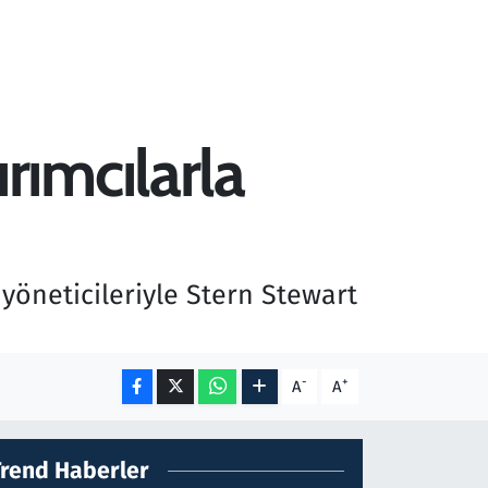
ımcılarla
yöneticileriyle Stern Stewart
-
+
A
A
Trend Haberler