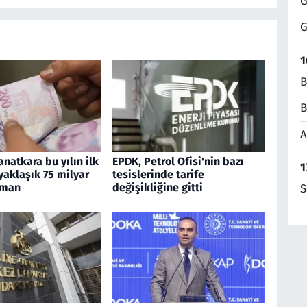
G
G
1
B
B
A
anatkara bu yılın ilk
EPDK, Petrol Ofisi'nin bazı
1
yaklaşık 75 milyar
tesislerinde tarife
sman
değişikliğine gitti
S