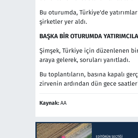
Bu oturumda, Türkiye'de yatırımla
şirketler yer aldı.
BAŞKA BİR OTURUMDA YATIRIMCIL
Şimşek, Türkiye için düzenlenen bir
araya gelerek, soruları yanıtladı.
Bu toplantıların, basına kapalı gerç
zirvenin ardından dün gece saatle
Kaynak:
AA
EDITÖRÜN SEÇTIĞI