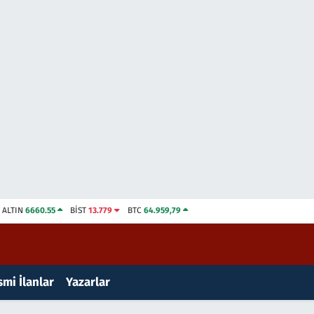
ALTIN
6660.55
BİST
13.779
BTC
64.959,79
mi İlanlar
Yazarlar