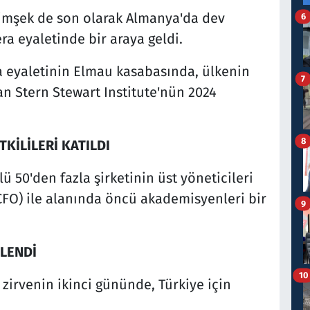
imşek de son olarak Almanya'da dev
6
era eyaletinde bir araya geldi.
 eyaletinin Elmau kasabasında, ülkenin
7
n Stern Stewart Institute'nün 2024
8
TKİLİLERİ KATILDI
ü 50'den fazla şirketinin üst yöneticileri
CFO) ile alanında öncü akademisyenleri bir
9
LENDİ
10
zirvenin ikinci gününde, Türkiye için