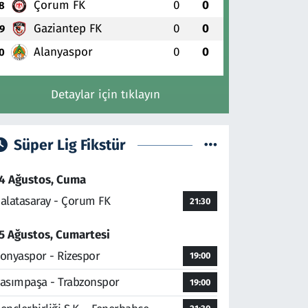
Çorum FK
0
0
8
Gaziantep FK
0
0
9
Alanyaspor
0
0
0
Detaylar için tıklayın
Süper Lig Fikstür
4 Ağustos, Cuma
alatasaray - Çorum FK
21:30
5 Ağustos, Cumartesi
onyaspor - Rizespor
19:00
asımpaşa - Trabzonspor
19:00