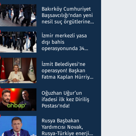
Bakırköy Cumhuriyet
Başsavcılığı'ndan yeni
nesil suç örgütlerine
operasyon: 50 şüpheli
hakkında gözaltı kararı
İzmir merkezli yasa
dışı bahis
operasyonunda 34
gözaltı: Yaklaşık 2
Milyar liralık para
İzmit Belediyesi'ne
trafiği tespit edildi
operasyon! Başkan
Fatma Kaplan Hürriyet
ve eşi gözaltına alındı
Oğuzhan Uğur’un
ifadesi ilk kez Diriliş
Postası'nda!
Rusya Başbakan
Yardımcısı Novak,
Rusya-Türkiye enerji