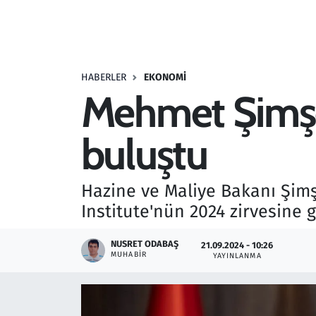
Resmi İlanlar
Rüya Tabirleri
HABERLER
EKONOMI
Mehmet Şimşek
Sağlık
buluştu
Savunma Sanayi
Seçim 2023
Hazine ve Maliye Bakanı Şimş
Institute'nün 2024 zirvesine 
Spor
NUSRET ODABAŞ
21.09.2024 - 10:26
Teknoloji ve Bilim
MUHABIR
YAYINLANMA
Televizyon