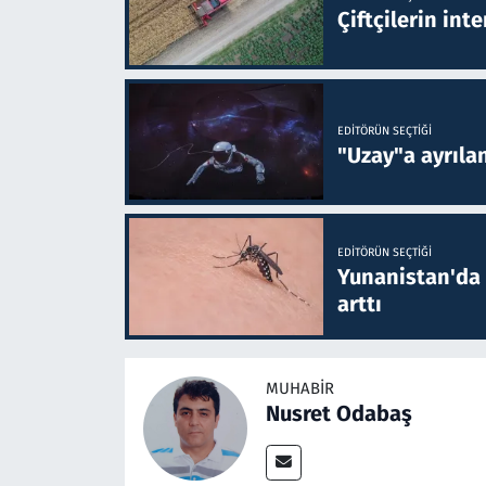
Çiftçilerin inte
EDITÖRÜN SEÇTIĞI
"Uzay"a ayrılan
EDITÖRÜN SEÇTIĞI
Yunanistan'da B
arttı
MUHABIR
Nusret Odabaş