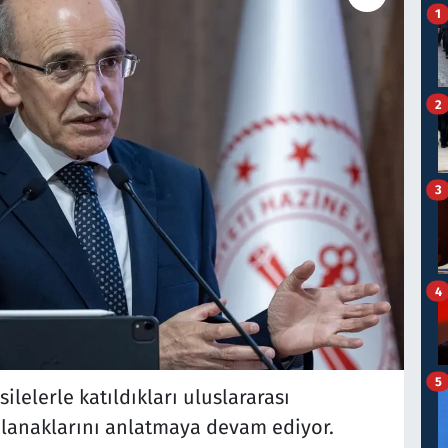
1
2
3
4
5
ilelerle katıldıkları uluslararası
 olanaklarını anlatmaya devam ediyor.