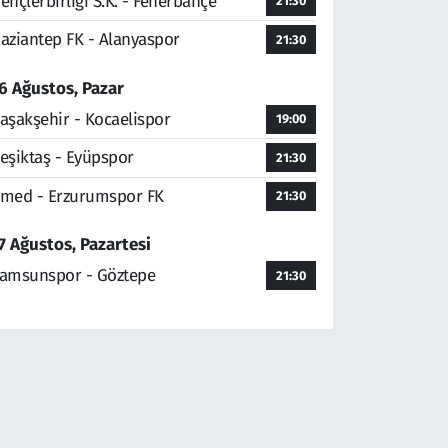
ençlerbirliği S.K. - Fenerbahçe
21:30
aziantep FK - Alanyaspor
21:30
6 Ağustos, Pazar
aşakşehir - Kocaelispor
19:00
eşiktaş - Eyüpspor
21:30
med - Erzurumspor FK
21:30
7 Ağustos, Pazartesi
amsunspor - Göztepe
21:30