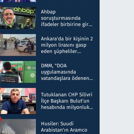
ortaklığının stratejik
nitelikte olduğunu
Ahbap
belirtti
soruşturmasında
ifadeler birbirine girdi:
Dokuz şüphelinin
ifadelerinden ortaya
Ankara'da bir kişinin 2
çıkan tablo şok etti
milyon lirasını gasp
eden şüpheliler
Kırıkkale'de yakalandı
DMM, "DOA
uygulamasında
vatandaşlara ödenen
iade tutarlarının
düşürüldüğü" iddiasını
Tutuklanan CHP Silivri
yalanladı
İlçe Başkanı Bulut'un
hesabında milyonluk
para trafiğine: Patron
talimat verdi, ben
Husiler: Suudi
gönderdim
Arabistan'ın Aramco