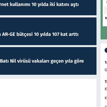
rnet kullanımı 10 yılda iki katını aştı
1
 AR-GE bütçesi 10 yılda 107 kat arttı
atı Nil virüsü vakaları geçen yıla göre
1
G
1
K
K