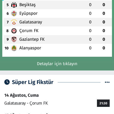
Beşiktaş
0
0
5
Eyüpspor
0
0
6
Galatasaray
0
0
7
Çorum FK
0
0
8
Gaziantep FK
0
0
9
Alanyaspor
0
0
10
Detaylar için tıklayın
Süper Lig Fikstür
14 Ağustos, Cuma
Galatasaray - Çorum FK
21:30