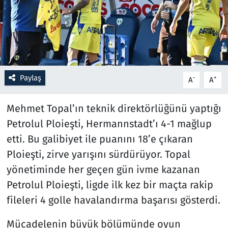
Resmi İlanlar
Rüya Tabirleri
Sağlık
Paylaş
-
+
A
A
Savunma Sanayi
Mehmet Topal’ın teknik direktörlüğünü yaptığı
Petrolul Ploieşti, Hermannstadt’ı 4-1 mağlup
Seçim 2023
etti. Bu galibiyet ile puanını 18’e çıkaran
Ploieşti, zirve yarışını sürdürüyor. Topal
Spor
yönetiminde her geçen gün ivme kazanan
Teknoloji ve Bilim
Petrolul Ploieşti, ligde ilk kez bir maçta rakip
fileleri 4 golle havalandırma başarısı gösterdi.
Televizyon
Mücadelenin büyük bölümünde oyun