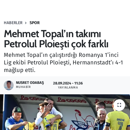
Gündem
HABERLER
SPOR
Haber
Mehmet Topal’ın takımı
Kültür Sanat
Petrolul Ploieşti çok farklı
Mehmet Topal’ın çalıştırdığı Romanya 1’inci
Kurumsal Haberler
Lig ekibi Petrolul Ploieşti, Hermannstadt’ı 4-1
mağlup etti.
Lezzet Durağı
NUSRET ODABAŞ
28.09.2024 - 11:36
Memur ve Kamu
MUHABIR
YAYINLANMA
Otomobil
Oyun
Ramazan