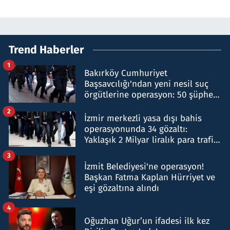
Trend Haberler
1
Bakırköy Cumhuriyet
Başsavcılığı'ndan yeni nesil suç
örgütlerine operasyon: 50 şüpheli
hakkında gözaltı kararı
2
İzmir merkezli yasa dışı bahis
operasyonunda 34 gözaltı:
Yaklaşık 2 Milyar liralık para trafiği
tespit edildi
3
İzmit Belediyesi'ne operasyon!
Başkan Fatma Kaplan Hürriyet ve
eşi gözaltına alındı
4
Oğuzhan Uğur’un ifadesi ilk kez