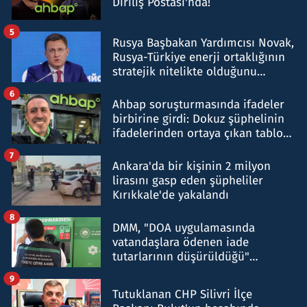
Diriliş Postası'nda!
5
Rusya Başbakan Yardımcısı Novak,
Rusya-Türkiye enerji ortaklığının
stratejik nitelikte olduğunu
belirtti
6
Ahbap soruşturmasında ifadeler
birbirine girdi: Dokuz şüphelinin
ifadelerinden ortaya çıkan tablo
şok etti
7
Ankara'da bir kişinin 2 milyon
lirasını gasp eden şüpheliler
Kırıkkale'de yakalandı
8
DMM, "DOA uygulamasında
vatandaşlara ödenen iade
tutarlarının düşürüldüğü"
iddiasını yalanladı
9
Tutuklanan CHP Silivri İlçe