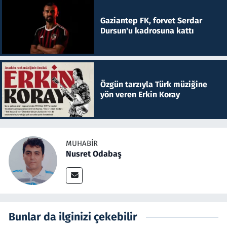
Gaziantep FK, forvet Serdar
Dursun'u kadrosuna kattı
Özgün tarzıyla Türk müziğine
yön veren Erkin Koray
MUHABIR
Nusret Odabaş
Bunlar da ilginizi çekebilir