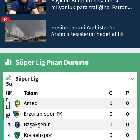
Başkanı Bulut'un hesabında
milyonluk para trafiğine: Patron
talimat verdi, ben gönderdim
10
Husiler: Suudi Arabistan'ın
Aramco tesislerini hedef aldık
Süper Lig Puan Durumu
Süper Lig
#
Takım
O
P
Amed
0
0
1
Erzurumspor FK
0
0
2
Başakşehir
0
0
3
Kocaelispor
0
0
4