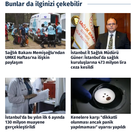
Bunlar da ilginizi çekebilir
Sağlık Bakanı Memişoğlu'ndan
İstanbul İl Sağlık Müdürü
UMKE Haftası'na ilişkin
Güner: İstanbul’da sağlık
paylaşım
kuruluşlarına 473 milyon lira
ceza kesildi
İstanbul'da bu yılın ilk 6 ayında
Kenelere karşı "dikkatli
130 milyon muayene
olunması ancak panik
gerçekleştirildi
yapılmaması" uyarısı yapıldı