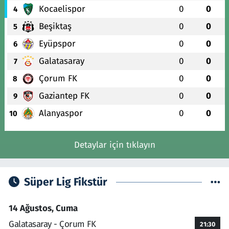
Kocaelispor
0
0
4
Beşiktaş
0
0
5
Eyüpspor
0
0
6
Galatasaray
0
0
7
Çorum FK
0
0
8
Gaziantep FK
0
0
9
Alanyaspor
0
0
10
Detaylar için tıklayın
Süper Lig Fikstür
14 Ağustos, Cuma
Galatasaray - Çorum FK
21:30