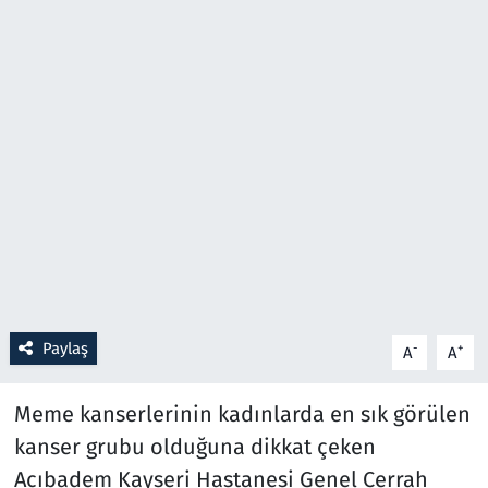
Resmi İlanlar
Rüya Tabirleri
Sağlık
Savunma Sanayi
Seçim 2023
Spor
Paylaş
-
+
A
A
Teknoloji ve Bilim
Meme kanserlerinin kadınlarda en sık görülen
Televizyon
kanser grubu olduğuna dikkat çeken
Acıbadem Kayseri Hastanesi Genel Cerrah