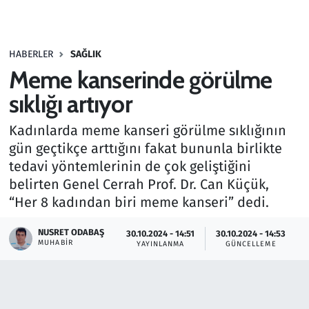
Gündem
HABERLER
SAĞLIK
Haber
Meme kanserinde görülme
Kültür Sanat
sıklığı artıyor
Kadınlarda meme kanseri görülme sıklığının
Kurumsal Haberler
gün geçtikçe arttığını fakat bununla birlikte
tedavi yöntemlerinin de çok geliştiğini
Lezzet Durağı
belirten Genel Cerrah Prof. Dr. Can Küçük,
Memur ve Kamu
“Her 8 kadından biri meme kanseri” dedi.
NUSRET ODABAŞ
Otomobil
30.10.2024 - 14:51
30.10.2024 - 14:53
MUHABIR
YAYINLANMA
GÜNCELLEME
Oyun
Ramazan