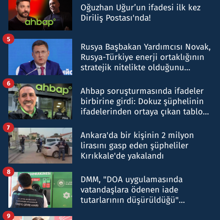
Oğuzhan Uğur’un ifadesi ilk kez
Diriliş Postası'nda!
5
Rusya Başbakan Yardımcısı Novak,
Rusya-Türkiye enerji ortaklığının
stratejik nitelikte olduğunu
belirtti
6
Ahbap soruşturmasında ifadeler
birbirine girdi: Dokuz şüphelinin
ifadelerinden ortaya çıkan tablo
şok etti
7
Ankara'da bir kişinin 2 milyon
lirasını gasp eden şüpheliler
Kırıkkale'de yakalandı
8
DMM, "DOA uygulamasında
vatandaşlara ödenen iade
tutarlarının düşürüldüğü"
iddiasını yalanladı
9