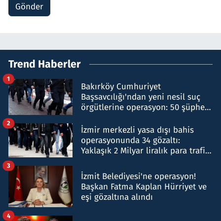
Gönder
Trend Haberler
1
Bakırköy Cumhuriyet
Başsavcılığı'ndan yeni nesil suç
örgütlerine operasyon: 50 şüpheli
hakkında gözaltı kararı
2
İzmir merkezli yasa dışı bahis
operasyonunda 34 gözaltı:
Yaklaşık 2 Milyar liralık para trafiği
tespit edildi
3
İzmit Belediyesi'ne operasyon!
Başkan Fatma Kaplan Hürriyet ve
eşi gözaltına alındı
4