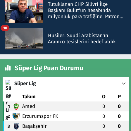
Tutuklanan CHP Silivri İlçe
Başkanı Bulut'un hesabında
milyonluk para trafiğine: Patron
talimat verdi, ben gönderdim
10
Husiler: Suudi Arabistan'ın
Aramco tesislerini hedef aldık
Süper Lig Puan Durumu
Süper Lig
#
Takım
O
P
Amed
0
0
1
Erzurumspor FK
0
0
2
Başakşehir
0
0
3