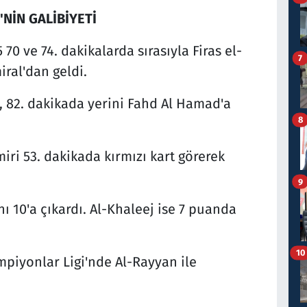
'NİN GALİBİYETİ
5 70 ve 74. dakikalarda sırasıyla Firas el-
7
ral'dan geldi.
, 82. dakikada yerini Fahd Al Hamad'a
8
ri 53. dakikada kırmızı kart görerek
9
nı 10'a çıkardı. Al-Khaleej ise 7 puanda
10
mpiyonlar Ligi'nde Al-Rayyan ile