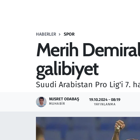
Resmi İlanlar
Rüya Tabirleri
HABERLER
SPOR
Merih Demiral'
Sağlık
galibiyet
Savunma Sanayi
Seçim 2023
Suudi Arabistan Pro Lig'i 7. 
Spor
NUSRET ODABAŞ
19.10.2024 - 08:19
MUHABIR
YAYINLANMA
Teknoloji ve Bilim
Televizyon