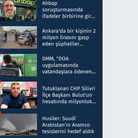
nitelikte olduğunu
Ahbap
belirtti
soruşturmasında
ifadeler birbirine girdi:
Dokuz şüphelinin
ifadelerinden ortaya
Ankara'da bir kişinin 2
çıkan tablo şok etti
milyon lirasını gasp
eden şüpheliler
Kırıkkale'de yakalandı
DMM, "DOA
uygulamasında
vatandaşlara ödenen
iade tutarlarının
düşürüldüğü" iddiasını
Tutuklanan CHP Silivri
yalanladı
İlçe Başkanı Bulut'un
hesabında milyonluk
para trafiğine: Patron
talimat verdi, ben
Husiler: Suudi
gönderdim
Arabistan'ın Aramco
tesislerini hedef aldık