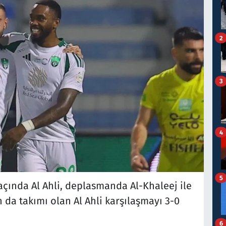
2
3
4
5
maçında Al Ahli, deplasmanda Al-Khaleej ile
n da takımı olan Al Ahli karşılaşmayı 3-0
6