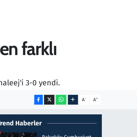
en farklı
aleej'i 3-0 yendi.
-
+
A
A
Trend Haberler