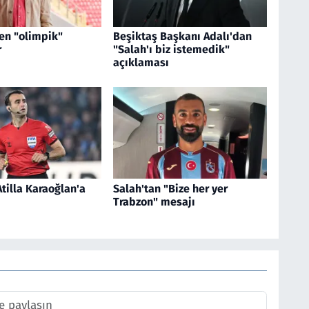
en "olimpik"
Beşiktaş Başkanı Adalı'dan
r
"Salah'ı biz istemedik"
açıklaması
tilla Karaoğlan'a
Salah'tan "Bize her yer
Trabzon" mesajı