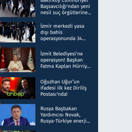
Bakırköy Cumhuriyet
Başsavcılığı'ndan yeni
nesil suç örgütlerine
operasyon: 50 şüpheli
hakkında gözaltı kararı
İzmir merkezli yasa
dışı bahis
operasyonunda 34
gözaltı: Yaklaşık 2
Milyar liralık para
İzmit Belediyesi'ne
trafiği tespit edildi
operasyon! Başkan
Fatma Kaplan Hürriyet
ve eşi gözaltına alındı
Oğuzhan Uğur’un
ifadesi ilk kez Diriliş
Postası'nda!
Rusya Başbakan
Yardımcısı Novak,
Rusya-Türkiye enerji
ortaklığının stratejik