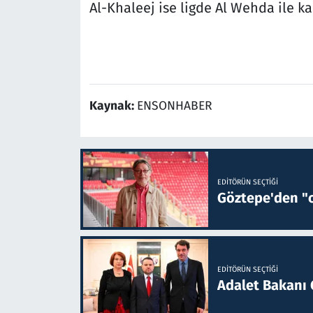
Al-Khaleej ise ligde Al Wehda ile ka
Kaynak:
ENSONHABER
EDITÖRÜN SEÇTIĞI
Göztepe'den "o
EDITÖRÜN SEÇTIĞI
Adalet Bakanı 