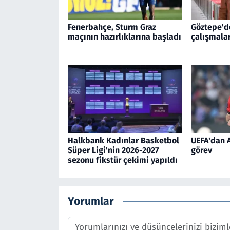
Fenerbahçe, Sturm Graz
Göztepe'd
maçının hazırlıklarına başladı
çalışmala
Halkbank Kadınlar Basketbol
UEFA'dan A
Süper Ligi'nin 2026-2027
görev
sezonu fikstür çekimi yapıldı
Yorumlar