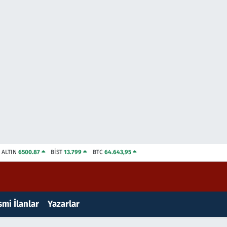
ALTIN
6500.87
BİST
13.799
BTC
64.643,95
mi İlanlar
Yazarlar