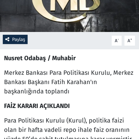
Resmi İlanlar
Rüya Tabirleri
Paylaş
-
+
A
A
Sağlık
Nusret Odabaş / Muhabir
Savunma Sanayi
Merkez Bankası Para Politikası Kurulu, Merkez
Seçim 2023
Bankası Başkanı Fatih Karahan'ın
başkanlığında toplandı
Spor
FAİZ KARARI AÇIKLANDI
Teknoloji ve Bilim
Para Politikası Kurulu (Kurul), politika faizi
Televizyon
olan bir hafta vadeli repo ihale faiz oranının
yüzde 50’de sabit tutulmasına karar vermiştir.