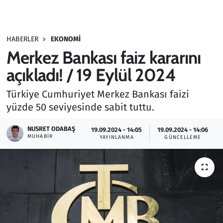
Gündem
HABERLER
EKONOMI
Haber
Merkez Bankası faiz kararını
Kültür Sanat
açıkladı! / 19 Eylül 2024
Türkiye Cumhuriyet Merkez Bankası faizi
Kurumsal Haberler
yüzde 50 seviyesinde sabit tuttu.
Lezzet Durağı
NUSRET ODABAŞ
19.09.2024 - 14:05
19.09.2024 - 14:06
MUHABIR
YAYINLANMA
GÜNCELLEME
Memur ve Kamu
Otomobil
Oyun
Ramazan