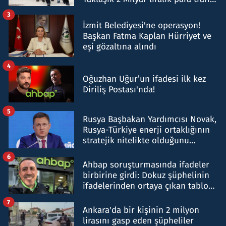
tespit edildi
3
İzmit Belediyesi'ne operasyon!
Başkan Fatma Kaplan Hürriyet ve
eşi gözaltına alındı
4
Oğuzhan Uğur’un ifadesi ilk kez
Diriliş Postası'nda!
5
Rusya Başbakan Yardımcısı Novak,
Rusya-Türkiye enerji ortaklığının
stratejik nitelikte olduğunu
belirtti
6
Ahbap soruşturmasında ifadeler
birbirine girdi: Dokuz şüphelinin
ifadelerinden ortaya çıkan tablo
şok etti
7
Ankara'da bir kişinin 2 milyon
lirasını gasp eden şüpheliler