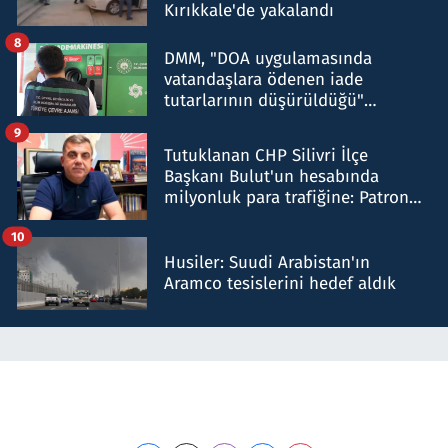
Kırıkkale'de yakalandı
8
DMM, "DOA uygulamasında
vatandaşlara ödenen iade
tutarlarının düşürüldüğü"
iddiasını yalanladı
9
Tutuklanan CHP Silivri İlçe
Başkanı Bulut'un hesabında
milyonluk para trafiğine: Patron
talimat verdi, ben gönderdim
10
Husiler: Suudi Arabistan'ın
Aramco tesislerini hedef aldık