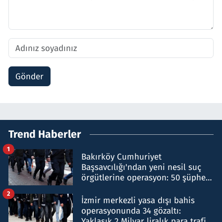
Gönder
Trend Haberler
1
Bakırköy Cumhuriyet
Başsavcılığı'ndan yeni nesil suç
örgütlerine operasyon: 50 şüpheli
hakkında gözaltı kararı
2
İzmir merkezli yasa dışı bahis
operasyonunda 34 gözaltı:
Yaklaşık 2 Milyar liralık para trafiği