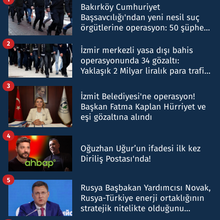
Bakırköy Cumhuriyet
Başsavcılığı'ndan yeni nesil suç
örgütlerine operasyon: 50 şüpheli
hakkında gözaltı kararı
2
İzmir merkezli yasa dışı bahis
operasyonunda 34 gözaltı:
Yaklaşık 2 Milyar liralık para trafiği
tespit edildi
3
İzmit Belediyesi'ne operasyon!
Başkan Fatma Kaplan Hürriyet ve
eşi gözaltına alındı
4
Oğuzhan Uğur’un ifadesi ilk kez
Diriliş Postası'nda!
5
Rusya Başbakan Yardımcısı Novak,
Rusya-Türkiye enerji ortaklığının
stratejik nitelikte olduğunu
belirtti