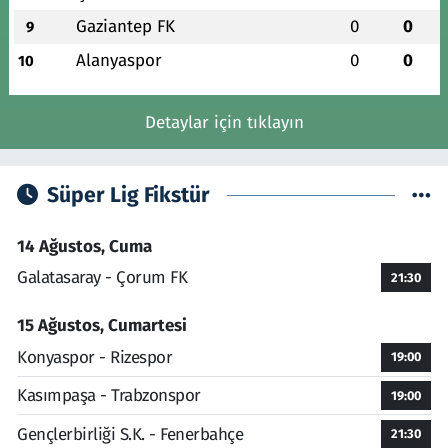
Gaziantep FK
0
0
9
Alanyaspor
0
0
10
Detaylar için tıklayın
Süper Lig Fikstür
14 Ağustos, Cuma
Galatasaray - Çorum FK
21:30
15 Ağustos, Cumartesi
Konyaspor - Rizespor
19:00
Kasımpaşa - Trabzonspor
19:00
Gençlerbirliği S.K. - Fenerbahçe
21:30