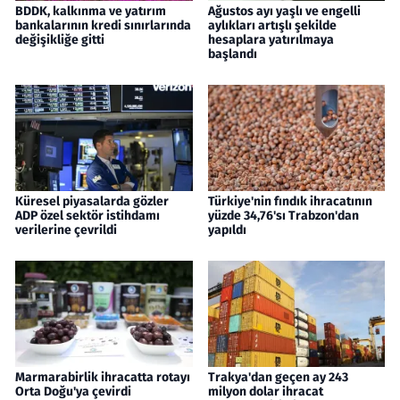
BDDK, kalkınma ve yatırım
Ağustos ayı yaşlı ve engelli
bankalarının kredi sınırlarında
aylıkları artışlı şekilde
değişikliğe gitti
hesaplara yatırılmaya
başlandı
Küresel piyasalarda gözler
Türkiye'nin fındık ihracatının
ADP özel sektör istihdamı
yüzde 34,76'sı Trabzon'dan
verilerine çevrildi
yapıldı
Marmarabirlik ihracatta rotayı
Trakya'dan geçen ay 243
Orta Doğu'ya çevirdi
milyon dolar ihracat