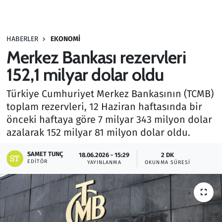
Gündem
HABERLER
EKONOMI
Haber
Merkez Bankası rezervleri
Kültür Sanat
152,1 milyar dolar oldu
Türkiye Cumhuriyet Merkez Bankasının (TCMB)
Kurumsal Haberler
toplam rezervleri, 12 Haziran haftasında bir
önceki haftaya göre 7 milyar 343 milyon dolar
Lezzet Durağı
azalarak 152 milyar 81 milyon dolar oldu.
Memur ve Kamu
SAMET TUNÇ
18.06.2026 - 15:29
2 DK
EDITÖR
YAYINLANMA
OKUNMA SÜRESI
Otomobil
Oyun
Ramazan