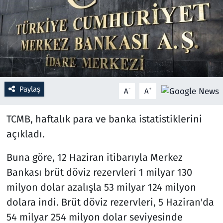
Resmi İlanlar
Rüya Tabirleri
Sağlık
Paylaş
-
+
A
A
Savunma Sanayi
TCMB, haftalık para ve banka istatistiklerini
Seçim 2023
açıkladı.
Spor
Buna göre, 12 Haziran itibarıyla Merkez
Bankası brüt döviz rezervleri 1 milyar 130
Teknoloji ve Bilim
milyon dolar azalışla 53 milyar 124 milyon
Televizyon
dolara indi. Brüt döviz rezervleri, 5 Haziran'da
54 milyar 254 milyon dolar seviyesinde