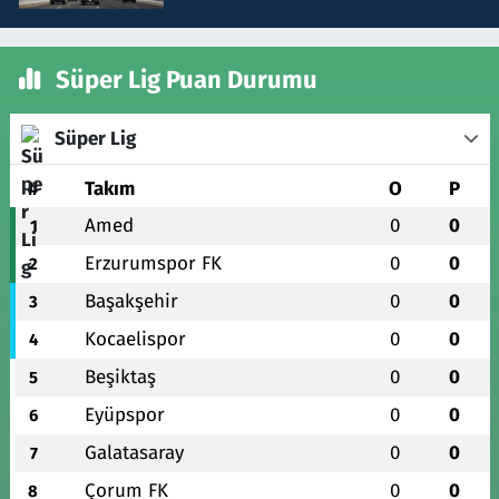
Süper Lig Puan Durumu
Süper Lig
#
Takım
O
P
Amed
0
0
1
Erzurumspor FK
0
0
2
Başakşehir
0
0
3
Kocaelispor
0
0
4
Beşiktaş
0
0
5
Eyüpspor
0
0
6
Galatasaray
0
0
7
Çorum FK
0
0
8