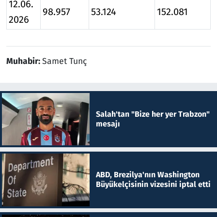
12.06.
98.957
53.124
152.081
2026
Muhabir:
Samet Tunç
Salah'tan "Bize her yer Trabzon"
mesajı
ABD, Brezilya'nın Washington
Büyükelçisinin vizesini iptal etti