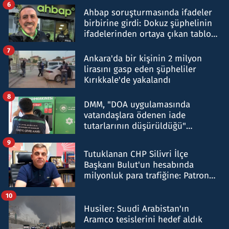
6
Ahbap soruşturmasında ifadeler
birbirine girdi: Dokuz şüphelinin
ifadelerinden ortaya çıkan tablo
şok etti
7
Ankara'da bir kişinin 2 milyon
lirasını gasp eden şüpheliler
Kırıkkale'de yakalandı
8
DMM, "DOA uygulamasında
vatandaşlara ödenen iade
tutarlarının düşürüldüğü"
iddiasını yalanladı
9
Tutuklanan CHP Silivri İlçe
Başkanı Bulut'un hesabında
milyonluk para trafiğine: Patron
talimat verdi, ben gönderdim
10
Husiler: Suudi Arabistan'ın
Aramco tesislerini hedef aldık