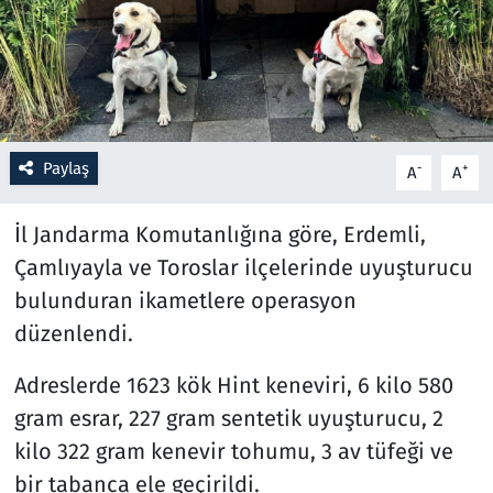
Resmi İlanlar
Rüya Tabirleri
Sağlık
Paylaş
-
+
A
A
Savunma Sanayi
İl Jandarma Komutanlığına göre, Erdemli,
Çamlıyayla ve Toroslar ilçelerinde uyuşturucu
Seçim 2023
bulunduran ikametlere operasyon
düzenlendi.
Spor
Adreslerde 1623 kök Hint keneviri, 6 kilo 580
Teknoloji ve Bilim
gram esrar, 227 gram sentetik uyuşturucu, 2
Televizyon
kilo 322 gram kenevir tohumu, 3 av tüfeği ve
bir tabanca ele geçirildi.