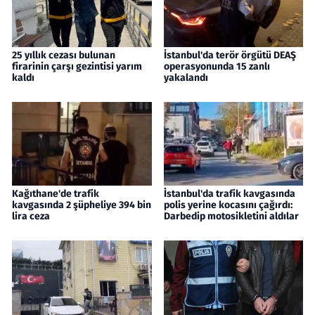
25 yıllık cezası bulunan
İstanbul'da terör örgütü DEAŞ
firarinin çarşı gezintisi yarım
operasyonunda 15 zanlı
kaldı
yakalandı
Kağıthane'de trafik
İstanbul'da trafik kavgasında
kavgasında 2 şüpheliye 394 bin
polis yerine kocasını çağırdı:
lira ceza
Darbedip motosikletini aldılar