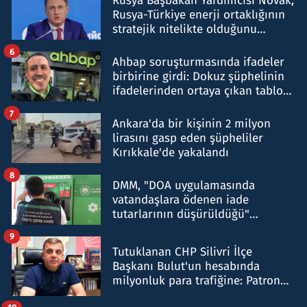
Rusya Başbakan Yardımcısı Novak,
Rusya-Türkiye enerji ortaklığının
stratejik nitelikte olduğunu
belirtti
6
Ahbap soruşturmasında ifadeler
birbirine girdi: Dokuz şüphelinin
ifadelerinden ortaya çıkan tablo
şok etti
7
Ankara'da bir kişinin 2 milyon
lirasını gasp eden şüpheliler
Kırıkkale'de yakalandı
8
DMM, "DOA uygulamasında
vatandaşlara ödenen iade
tutarlarının düşürüldüğü"
iddiasını yalanladı
9
Tutuklanan CHP Silivri İlçe
Başkanı Bulut'un hesabında
milyonluk para trafiğine: Patron
talimat verdi, ben gönderdim