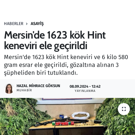
Gündem
HABERLER
ASAYIŞ
Haber
Mersin'de 1623 kök Hint
Kültür Sanat
keneviri ele geçirildi
Mersin'de 1623 kök Hint keneviri ve 6 kilo 580
Kurumsal Haberler
gram esrar ele geçirildi, gözaltına alınan 3
şüpheliden biri tutuklandı.
Lezzet Durağı
HAZAL MIHRACE GÖKSUN
08.09.2024 - 12:42
Memur ve Kamu
MUHABIR
YAYINLANMA
Otomobil
Oyun
Ramazan