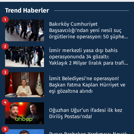
Trend Haberler
1
Bakırköy Cumhuriyet
Başsavcılığı'ndan yeni nesil suç
örgütlerine operasyon: 50 şüpheli
hakkında gözaltı kararı
2
İzmir merkezli yasa dışı bahis
operasyonunda 34 gözaltı:
Yaklaşık 2 Milyar liralık para trafiği
tespit edildi
3
İzmit Belediyesi'ne operasyon!
Başkan Fatma Kaplan Hürriyet ve
eşi gözaltına alındı
4
Oğuzhan Uğur’un ifadesi ilk kez
Diriliş Postası'nda!
5