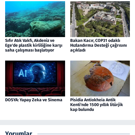
Sıfır Atık Vakfı, Akdeniz ve
Bakan Kacır, COP31 odaklı
Ege'de plastik kirliliğine karşı
Hızlandırma Desteği çağrısını
saha çalışması başlatıyor
açıkladı
DOSYA: Yapay Zeka ve Sinema
Pisidia Antiokheia Antik
Kenti'nde 1500 yıllık litürjik
kap bulundu
Yorumlar