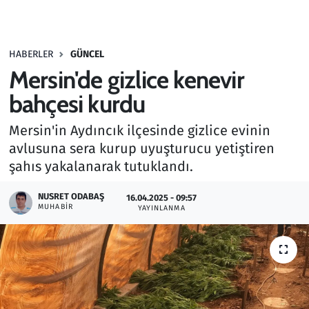
Gündem
HABERLER
GÜNCEL
Haber
Mersin'de gizlice kenevir
Kültür Sanat
bahçesi kurdu
Mersin'in Aydıncık ilçesinde gizlice evinin
Kurumsal Haberler
avlusuna sera kurup uyuşturucu yetiştiren
şahıs yakalanarak tutuklandı.
Lezzet Durağı
NUSRET ODABAŞ
16.04.2025 - 09:57
Memur ve Kamu
MUHABIR
YAYINLANMA
Otomobil
Oyun
Ramazan