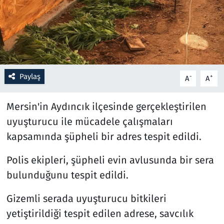
Resmi İlanlar
Rüya Tabirleri
Sağlık
Paylaş
-
+
A
A
Savunma Sanayi
Mersin'in Aydıncık ilçesinde gerçekleştirilen
uyuşturucu ile mücadele çalışmaları
Seçim 2023
kapsamında şüpheli bir adres tespit edildi.
Spor
Polis ekipleri, şüpheli evin avlusunda bir sera
bulunduğunu tespit edildi.
Teknoloji ve Bilim
Gizemli serada uyuşturucu bitkileri
Televizyon
yetiştirildiği tespit edilen adrese, savcılık