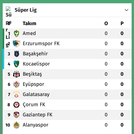
Süper Lig
#
Takım
O
P
Amed
0
0
1
Erzurumspor FK
0
0
2
Başakşehir
0
0
3
Kocaelispor
0
0
4
Beşiktaş
0
0
5
Eyüpspor
0
0
6
Galatasaray
0
0
7
Çorum FK
0
0
8
Gaziantep FK
0
0
9
Alanyaspor
0
0
10