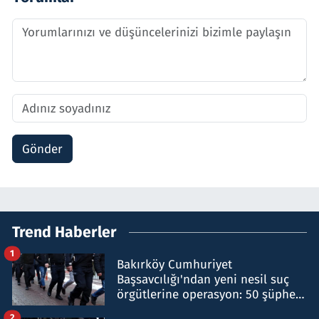
Gönder
Trend Haberler
1
Bakırköy Cumhuriyet
Başsavcılığı'ndan yeni nesil suç
örgütlerine operasyon: 50 şüpheli
hakkında gözaltı kararı
2