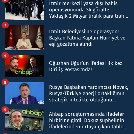
İzmir merkezli yasa dışı bahis
operasyonunda 34 gözaltı:
Yaklaşık 2 Milyar liralık para trafiği
tespit edildi
3
İzmit Belediyesi'ne operasyon!
Başkan Fatma Kaplan Hürriyet ve
eşi gözaltına alındı
4
Oğuzhan Uğur’un ifadesi ilk kez
Diriliş Postası'nda!
5
Rusya Başbakan Yardımcısı Novak,
Rusya-Türkiye enerji ortaklığının
stratejik nitelikte olduğunu
belirtti
6
Ahbap soruşturmasında ifadeler
birbirine girdi: Dokuz şüphelinin
ifadelerinden ortaya çıkan tablo
şok etti