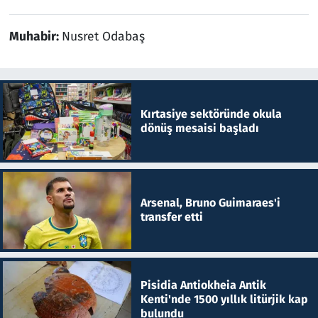
Muhabir:
Nusret Odabaş
Kırtasiye sektöründe okula
dönüş mesaisi başladı
Arsenal, Bruno Guimaraes'i
transfer etti
Pisidia Antiokheia Antik
Kenti'nde 1500 yıllık litürjik kap
bulundu