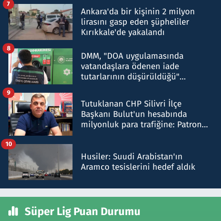
7
Ankara'da bir kişinin 2 milyon
lirasını gasp eden şüpheliler
Kırıkkale'de yakalandı
8
DMM, "DOA uygulamasında
vatandaşlara ödenen iade
tutarlarının düşürüldüğü"
iddiasını yalanladı
9
Tutuklanan CHP Silivri İlçe
Başkanı Bulut'un hesabında
milyonluk para trafiğine: Patron
talimat verdi, ben gönderdim
10
Husiler: Suudi Arabistan'ın
Aramco tesislerini hedef aldık
Süper Lig Puan Durumu