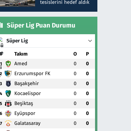
tesislerini hedef aldık
Süper Lig Puan Durumu
Süper Lig
#
Takım
O
P
Amed
0
0
1
Erzurumspor FK
0
0
2
Başakşehir
0
0
3
Kocaelispor
0
0
4
Beşiktaş
0
0
5
Eyüpspor
0
0
6
Galatasaray
0
0
7