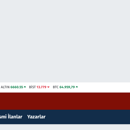
ALTIN
6660.55
BİST
13.779
BTC
64.959,79
mi İlanlar
Yazarlar