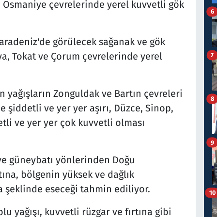
e Osmaniye çevrelerinde yerel kuvvetli gök
6
Karadeniz'de görülecek sağanak ve gök
a, Tokat ve Çorum çevrelerinde yerel
7
n yağışların Zonguldak ve Bartın çevreleri
8
 şiddetli ve yer yer aşırı, Düzce, Sinop,
li ve yer yer çok kuvvetli olması
9
 ve güneybatı yönlerinden Doğu
ına, bölgenin yüksek ve dağlık
a şeklinde eseceği tahmin ediliyor.
10
olu yağışı, kuvvetli rüzgar ve fırtına gibi