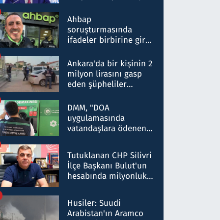
ortaklığının stratejik
nitelikte olduğunu
Ahbap
belirtti
soruşturmasında
ifadeler birbirine girdi:
Dokuz şüphelinin
ifadelerinden ortaya
Ankara'da bir kişinin 2
çıkan tablo şok etti
milyon lirasını gasp
eden şüpheliler
Kırıkkale'de yakalandı
DMM, "DOA
uygulamasında
vatandaşlara ödenen
iade tutarlarının
düşürüldüğü" iddiasını
Tutuklanan CHP Silivri
yalanladı
İlçe Başkanı Bulut'un
hesabında milyonluk
para trafiğine: Patron
talimat verdi, ben
Husiler: Suudi
gönderdim
Arabistan'ın Aramco