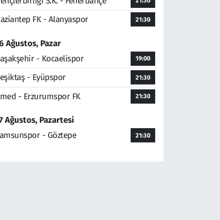
ençlerbirliği S.K. - Fenerbahçe
21:30
aziantep FK - Alanyaspor
21:30
6 Ağustos, Pazar
aşakşehir - Kocaelispor
19:00
eşiktaş - Eyüpspor
21:30
med - Erzurumspor FK
21:30
7 Ağustos, Pazartesi
amsunspor - Göztepe
21:30