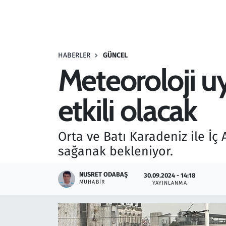
Resmi İlanlar
Rüya Tabirleri
HABERLER
GÜNCEL
Meteoroloji uy
Sağlık
etkili olacak
Savunma Sanayi
Seçim 2023
Orta ve Batı Karadeniz ile İç
sağanak bekleniyor.
Spor
NUSRET ODABAŞ
30.09.2024 - 14:18
Teknoloji ve Bilim
MUHABIR
YAYINLANMA
Televizyon