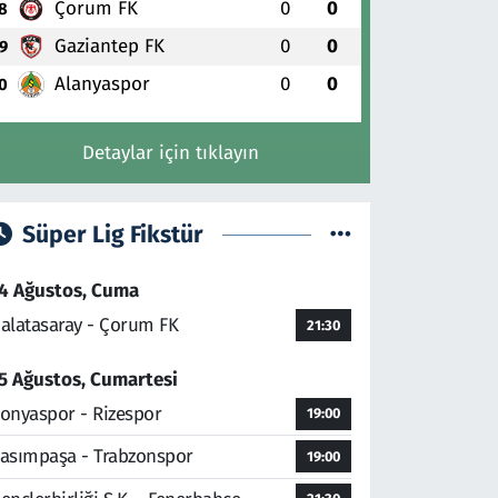
Çorum FK
0
0
8
Gaziantep FK
0
0
9
Alanyaspor
0
0
0
Detaylar için tıklayın
Süper Lig Fikstür
4 Ağustos, Cuma
alatasaray - Çorum FK
21:30
5 Ağustos, Cumartesi
onyaspor - Rizespor
19:00
asımpaşa - Trabzonspor
19:00