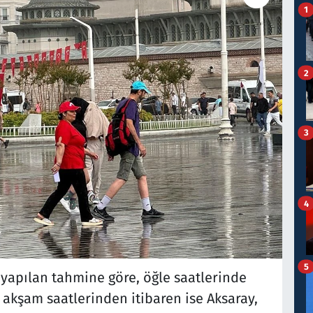
1
2
3
4
5
apılan tahmine göre, öğle saatlerinde
, akşam saatlerinden itibaren ise Aksaray,