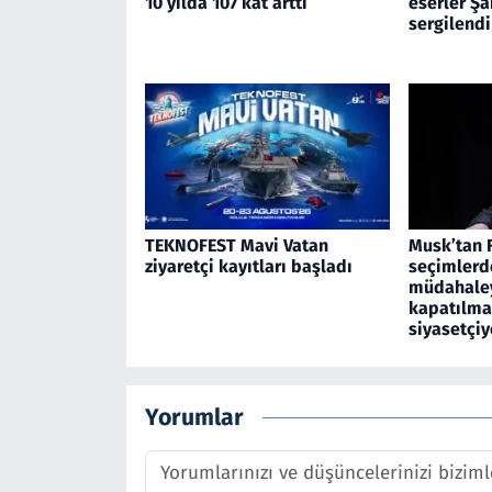
10 yılda 107 kat arttı
eserler Ş
sergilendi
TEKNOFEST Mavi Vatan
Musk’tan 
ziyaretçi kayıtları başladı
seçimlerd
müdahaley
kapatılma
siyasetçiy
Yorumlar