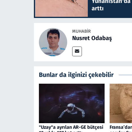
Yunanistan'da B
arttı
MUHABIR
Nusret Odabaş
Bunlar da ilginizi çekebilir
"Uzay"a ayrılan AR-GE bütçesi
Fransa’dan