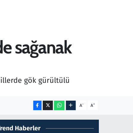
rde sağanak
illerde gök gürültülü
-
+
A
A
Trend Haberler