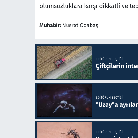
olumsuzluklara karşı dikkatli ve te
Muhabir:
Nusret Odabaş
EDITÖRÜN SEÇTIĞI
Çiftçilerin inte
EDITÖRÜN SEÇTIĞI
"Uzay"a ayrılan
EDITÖRÜN SEÇTIĞI