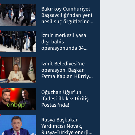
Bakırköy Cumhuriyet
Başsavcılığı'ndan yeni
nesil suç örgütlerine
operasyon: 50 şüpheli
hakkında gözaltı kararı
İzmir merkezli yasa
dışı bahis
operasyonunda 34
gözaltı: Yaklaşık 2
Milyar liralık para
İzmit Belediyesi'ne
trafiği tespit edildi
operasyon! Başkan
Fatma Kaplan Hürriyet
ve eşi gözaltına alındı
Oğuzhan Uğur’un
ifadesi ilk kez Diriliş
Postası'nda!
Rusya Başbakan
Yardımcısı Novak,
Rusya-Türkiye enerji