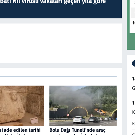
atı Nil virüsü vakaları geçen yıla göre
1
1
G
1
K
K
 iade edilen tarihi
Bolu Dağı Tüneli'nde araç