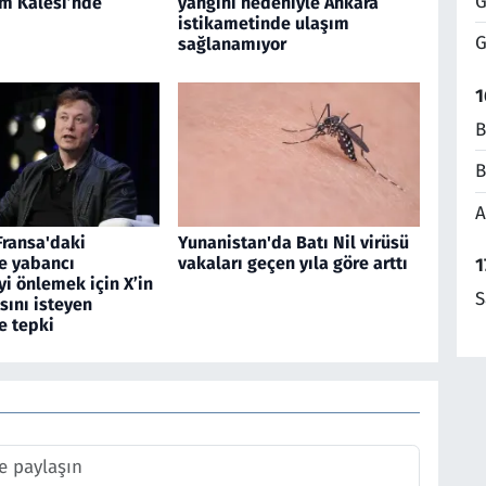
G
am Kalesi’nde
yangını nedeniyle Ankara
istikametinde ulaşım
G
sağlanamıyor
1
B
B
A
Fransa'daki
Yunanistan'da Batı Nil virüsü
e yabancı
vakaları geçen yıla göre arttı
1
i önlemek için X’in
S
sını isteyen
e tepki