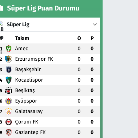
Süper Lig Puan Durumu
Süper Lig
#
Takım
O
P
Amed
0
0
1
Erzurumspor FK
0
0
2
Başakşehir
0
0
3
Kocaelispor
0
0
4
Beşiktaş
0
0
5
Eyüpspor
0
0
6
Galatasaray
0
0
7
Çorum FK
0
0
8
Gaziantep FK
0
0
9