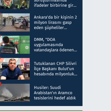
soruşturmasında
ifadeler birbirine girdi:
Dokuz şüphelinin
ifadelerinden ortaya
Ankara'da bir kişinin 2
çıkan tablo şok etti
milyon lirasını gasp
eden şüpheliler
Kırıkkale'de yakalandı
DMM, "DOA
uygulamasında
vatandaşlara ödenen
iade tutarlarının
düşürüldüğü" iddiasını
Tutuklanan CHP Silivri
yalanladı
İlçe Başkanı Bulut'un
hesabında milyonluk
para trafiğine: Patron
talimat verdi, ben
Husiler: Suudi
gönderdim
Arabistan'ın Aramco
tesislerini hedef aldık