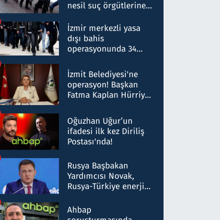
nesil suç örgütlerine
operasyon: 50 şüpheli
hakkında gözaltı kararı
İzmir merkezli yasa
dışı bahis
operasyonunda 34
gözaltı: Yaklaşık 2
Milyar liralık para
İzmit Belediyesi'ne
trafiği tespit edildi
operasyon! Başkan
Fatma Kaplan Hürriyet
ve eşi gözaltına alındı
Oğuzhan Uğur’un
ifadesi ilk kez Diriliş
Postası'nda!
Rusya Başbakan
Yardımcısı Novak,
Rusya-Türkiye enerji
ortaklığının stratejik
nitelikte olduğunu
Ahbap
belirtti