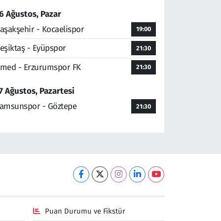
6 Ağustos, Pazar
aşakşehir - Kocaelispor
19:00
eşiktaş - Eyüpspor
21:30
med - Erzurumspor FK
21:30
7 Ağustos, Pazartesi
amsunspor - Göztepe
21:30
Puan Durumu ve Fikstür