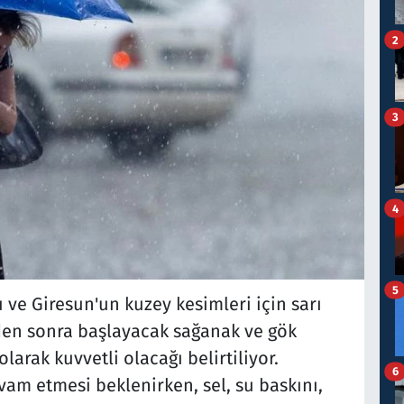
2
3
4
5
ve Giresun'un kuzey kesimleri için sarı
den sonra başlayacak sağanak ve gök
larak kuvvetli olacağı belirtiliyor.
6
vam etmesi beklenirken, sel, su baskını,