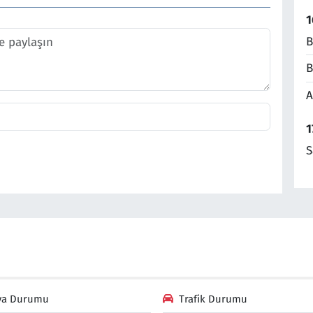
1
B
B
A
1
S
va Durumu
Trafik Durumu