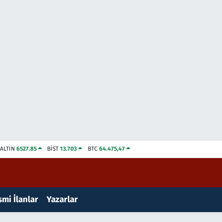
ALTIN
6527.85
BİST
13.703
BTC
64.475,47
mi İlanlar
Yazarlar