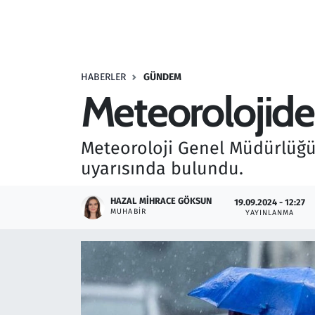
Resmi İlanlar
Rüya Tabirleri
HABERLER
GÜNDEM
Meteorolojiden 
Sağlık
Savunma Sanayi
Meteoroloji Genel Müdürlüğü,
uyarısında bulundu.
Seçim 2023
HAZAL MIHRACE GÖKSUN
19.09.2024 - 12:27
Spor
MUHABIR
YAYINLANMA
Teknoloji ve Bilim
Televizyon