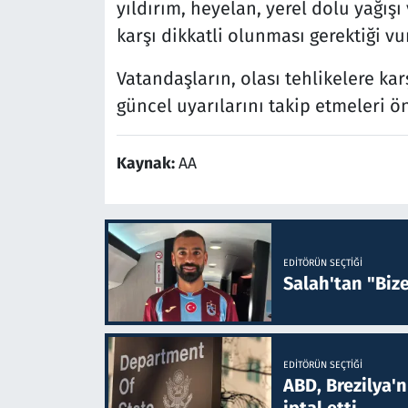
yıldırım, heyelan, yerel dolu yağışı
karşı dikkatli olunması gerektiği vu
Vatandaşların, olası tehlikelere kar
güncel uyarılarını takip etmeleri ö
Kaynak:
AA
EDITÖRÜN SEÇTIĞI
Salah'tan "Biz
EDITÖRÜN SEÇTIĞI
ABD, Brezilya'