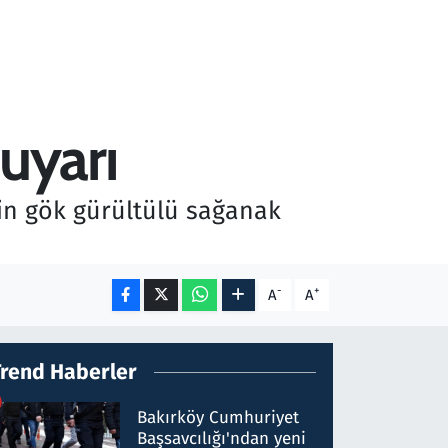
 uyarı
in gök gürültülü sağanak
-
+
A
A
Trend Haberler
Bakırköy Cumhuriyet
Başsavcılığı'ndan yeni