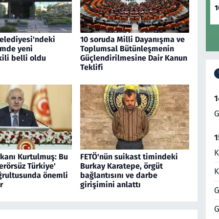
1
elediyesi'ndeki
10 soruda Milli Dayanışma ve
imde yeni
Toplumsal Bütünleşmenin
li belli oldu
Güçlendirilmesine Dair Kanun
Teklifi
1
G
1
K
anı Kurtulmuş: Bu
FETÖ'nün suikast timindeki
erörsüz Türkiye'
Burkay Karatepe, örgüt
K
ğrultusunda önemli
bağlantısını ve darbe
r
girişimini anlattı
G
G