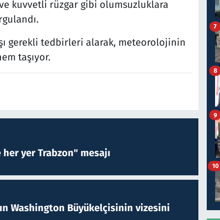
 ve kuvvetli rüzgar gibi olumsuzluklara
rgulandı.
7
şı gerekli tedbirleri alarak, meteorolojinin
nem taşıyor.
8
9
e her yer Trabzon" mesajı
10
nın Washington Büyükelçisinin vizesini