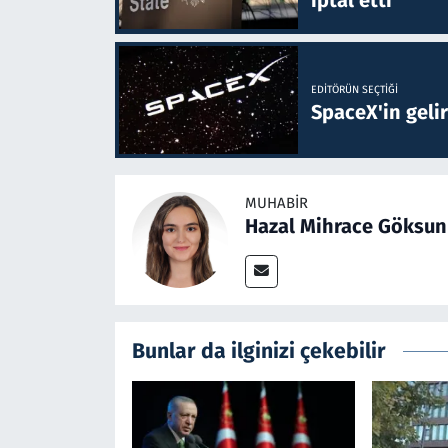
iptal etti
EDITÖRÜN SEÇTIĞI
SpaceX'in gelir
MUHABIR
Hazal Mihrace Göksun
Bunlar da ilginizi çekebilir