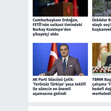
Cumhurbaşkanı Erdoğan,
Üsküdar B
FETÖ'nün suikast timindeki
olaylı seç
Burkay Karatepe'den
başkanveki
şikayetçi oldu
AK Parti Sözcüsü Çelik:
TBMM Başk
'Terörsüz Türkiye' yasa teklifi
çalışma 'T
ile sürecin en önemli
hedefi do
aşamasına gelindi
merhaledi