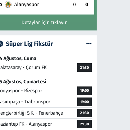
Alanyaspor
0
0
0
Detaylar için tıklayın
Süper Lig Fikstür
4 Ağustos, Cuma
alatasaray - Çorum FK
21:30
5 Ağustos, Cumartesi
onyaspor - Rizespor
19:00
asımpaşa - Trabzonspor
19:00
ençlerbirliği S.K. - Fenerbahçe
21:30
aziantep FK - Alanyaspor
21:30