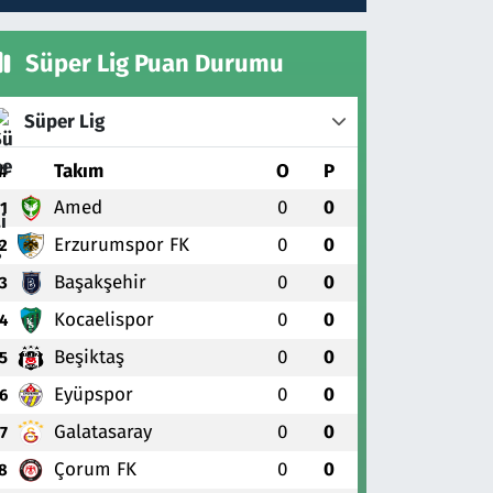
Süper Lig Puan Durumu
Süper Lig
#
Takım
O
P
Amed
0
0
1
Erzurumspor FK
0
0
2
Başakşehir
0
0
3
Kocaelispor
0
0
4
Beşiktaş
0
0
5
Eyüpspor
0
0
6
Galatasaray
0
0
7
Çorum FK
0
0
8