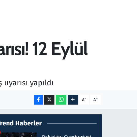
ısı! 12 Eylül
uyarısı yapıldı
-
+
A
A
Trend Haberler