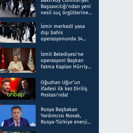
Bakırköy Cumhuriyet
Başsavcılığı'ndan yeni
nesil suç örgütlerine
operasyon: 50 şüpheli
hakkında gözaltı kararı
İzmir merkezli yasa
dışı bahis
operasyonunda 34
gözaltı: Yaklaşık 2
Milyar liralık para
İzmit Belediyesi'ne
trafiği tespit edildi
operasyon! Başkan
Fatma Kaplan Hürriyet
ve eşi gözaltına alındı
Oğuzhan Uğur’un
ifadesi ilk kez Diriliş
Postası'nda!
Rusya Başbakan
Yardımcısı Novak,
Rusya-Türkiye enerji
ortaklığının stratejik