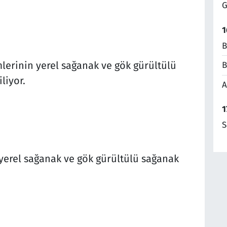
G
1
B
imlerinin yerel sağanak ve gök gürültülü
B
liyor.
A
1
S
i yerel sağanak ve gök gürültülü sağanak