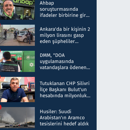
nitelikte olduğunu
Ahbap
belirtti
soruşturmasında
ifadeler birbirine girdi:
Dokuz şüphelinin
ifadelerinden ortaya
Ankara'da bir kişinin 2
çıkan tablo şok etti
milyon lirasını gasp
eden şüpheliler
Kırıkkale'de yakalandı
DMM, "DOA
uygulamasında
vatandaşlara ödenen
iade tutarlarının
düşürüldüğü" iddiasını
Tutuklanan CHP Silivri
yalanladı
İlçe Başkanı Bulut'un
hesabında milyonluk
para trafiğine: Patron
talimat verdi, ben
Husiler: Suudi
gönderdim
Arabistan'ın Aramco
tesislerini hedef aldık