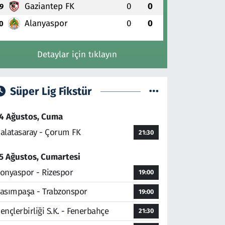
Gaziantep FK
0
0
9
Alanyaspor
0
0
0
Detaylar için tıklayın
Süper Lig Fikstür
4 Ağustos, Cuma
alatasaray - Çorum FK
21:30
5 Ağustos, Cumartesi
onyaspor - Rizespor
19:00
asımpaşa - Trabzonspor
19:00
ençlerbirliği S.K. - Fenerbahçe
21:30