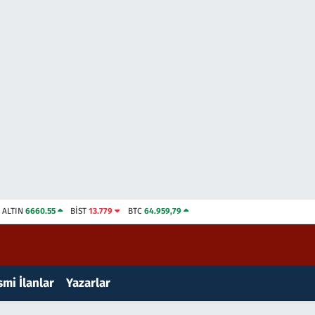
ALTIN
6660.55
BİST
13.779
BTC
64.959,79
mi İlanlar
Yazarlar