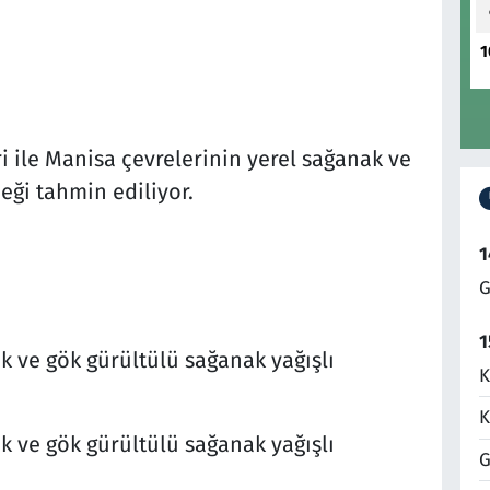
1
ri ile Manisa çevrelerinin yerel sağanak ve
eği tahmin ediliyor.
1
G
1
ak ve gök gürültülü sağanak yağışlı
K
K
ak ve gök gürültülü sağanak yağışlı
G