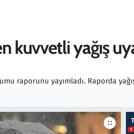
n kuvvetli yağış uyar
rumu raporunu yayımladı. Raporda yağış 
1