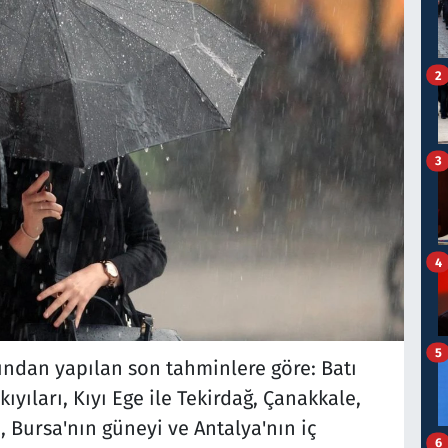
2
3
4
5
ndan yapılan son tahminlere göre: Batı
yıları, Kıyı Ege ile Tekirdağ, Çanakkale,
, Bursa'nın güneyi ve Antalya'nın iç
6