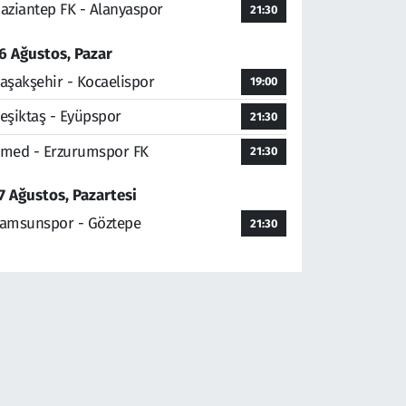
aziantep FK - Alanyaspor
21:30
6 Ağustos, Pazar
aşakşehir - Kocaelispor
19:00
eşiktaş - Eyüpspor
21:30
med - Erzurumspor FK
21:30
7 Ağustos, Pazartesi
amsunspor - Göztepe
21:30