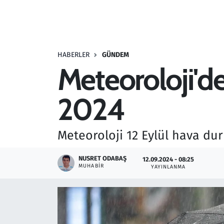
Resmi İlanlar
Rüya Tabirleri
HABERLER
GÜNDEM
Meteoroloji'de
Sağlık
2024
Savunma Sanayi
Seçim 2023
Meteoroloji 12 Eylül hava du
Spor
NUSRET ODABAŞ
12.09.2024 - 08:25
MUHABIR
YAYINLANMA
Teknoloji ve Bilim
Televizyon