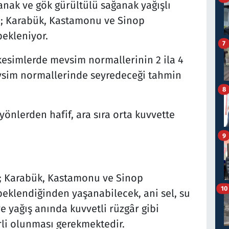
anak ve gök gürültülü sağanak yağışlı
ın; Karabük, Kastamonu ve Sinop
bekleniyor.
7
kesimlerde mevsim normallerinin 2 ila 4
vsim normallerinde seyredeceği tahmin
8
yönlerden hafif, ara sıra orta kuvvette
9
n; Karabük, Kastamonu ve Sinop
10
beklendiğinden yaşanabilecek, ani sel, su
ve yağış anında kuvvetli rüzgâr gibi
rli olunması gerekmektedir.