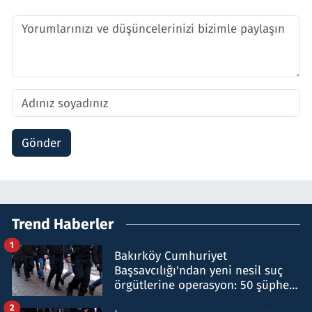
Gönder
Trend Haberler
1
Bakırköy Cumhuriyet
Başsavcılığı'ndan yeni nesil suç
örgütlerine operasyon: 50 şüpheli
hakkında gözaltı kararı
2