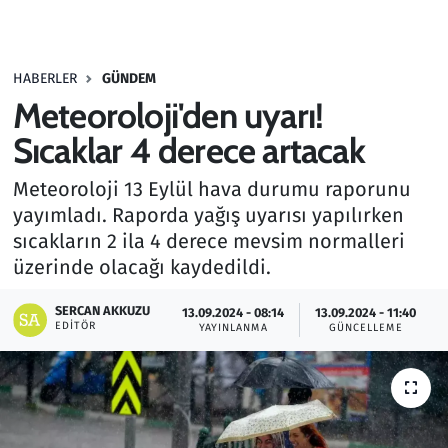
Gündem
HABERLER
GÜNDEM
Haber
Meteoroloji'den uyarı!
Kültür Sanat
Sıcaklar 4 derece artacak
Meteoroloji 13 Eylül hava durumu raporunu
Kurumsal Haberler
yayımladı. Raporda yağış uyarısı yapılırken
sıcakların 2 ila 4 derece mevsim normalleri
Lezzet Durağı
üzerinde olacağı kaydedildi.
Memur ve Kamu
SERCAN AKKUZU
13.09.2024 - 08:14
13.09.2024 - 11:40
EDITÖR
YAYINLANMA
GÜNCELLEME
Otomobil
Oyun
Ramazan