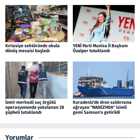
Kırtasiye sektöründe okula
YENİ Parti Manisa İl Başkanı
dönüş mesaisi başladı
Özalper tutuklandı
İzmir merkezli suç örgütü
Karadeniz'de dron saldırısına
operasyonunda yakalanan 28
uğrayan "NADEZHDA" isimli
şüpheli tutuklandı
gemi Samsun'a getirildi
Yorumlar