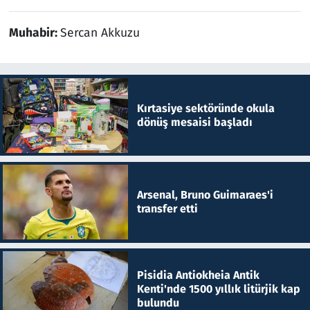
Muhabir:
Sercan Akkuzu
Kırtasiye sektöründe okula
dönüş mesaisi başladı
Arsenal, Bruno Guimaraes'i
transfer etti
Pisidia Antiokheia Antik
Kenti'nde 1500 yıllık litürjik kap
bulundu