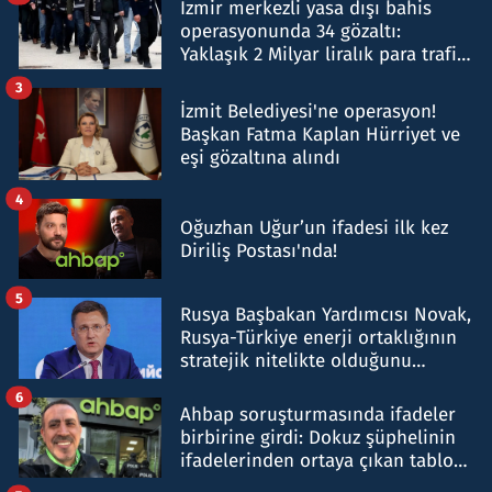
İzmir merkezli yasa dışı bahis
operasyonunda 34 gözaltı:
Yaklaşık 2 Milyar liralık para trafiği
tespit edildi
3
İzmit Belediyesi'ne operasyon!
Başkan Fatma Kaplan Hürriyet ve
eşi gözaltına alındı
4
Oğuzhan Uğur’un ifadesi ilk kez
Diriliş Postası'nda!
5
Rusya Başbakan Yardımcısı Novak,
Rusya-Türkiye enerji ortaklığının
stratejik nitelikte olduğunu
belirtti
6
Ahbap soruşturmasında ifadeler
birbirine girdi: Dokuz şüphelinin
ifadelerinden ortaya çıkan tablo
şok etti