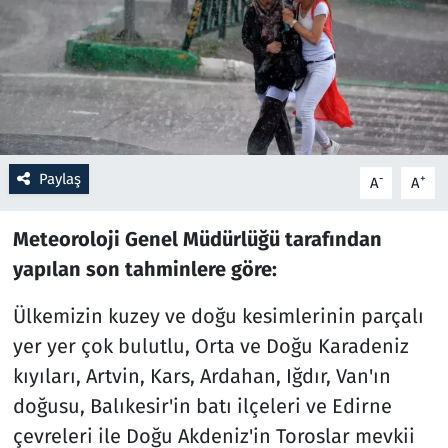
Resmi İlanlar
Rüya Tabirleri
Sağlık
Paylaş
-
+
A
A
Savunma Sanayi
Meteoroloji Genel Müdürlüğü tarafından
Seçim 2023
yapılan son tahminlere göre:
Spor
Ülkemizin kuzey ve doğu kesimlerinin parçalı
yer yer çok bulutlu, Orta ve Doğu Karadeniz
Teknoloji ve Bilim
kıyıları, Artvin, Kars, Ardahan, Iğdır, Van'ın
Televizyon
doğusu, Balıkesir'in batı ilçeleri ve Edirne
çevreleri ile Doğu Akdeniz'in Toroslar mevkii