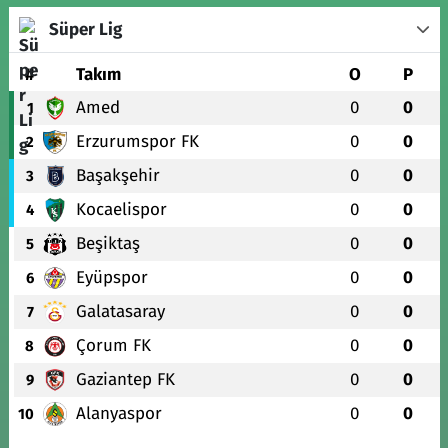
Süper Lig
#
Takım
O
P
Amed
0
0
1
Erzurumspor FK
0
0
2
Başakşehir
0
0
3
Kocaelispor
0
0
4
Beşiktaş
0
0
5
Eyüpspor
0
0
6
Galatasaray
0
0
7
Çorum FK
0
0
8
Gaziantep FK
0
0
9
Alanyaspor
0
0
10