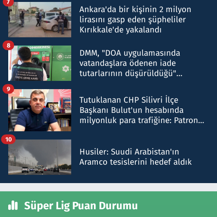
7
Ankara'da bir kişinin 2 milyon
lirasını gasp eden şüpheliler
Kırıkkale'de yakalandı
8
DMM, "DOA uygulamasında
vatandaşlara ödenen iade
tutarlarının düşürüldüğü"
iddiasını yalanladı
9
Tutuklanan CHP Silivri İlçe
Başkanı Bulut'un hesabında
milyonluk para trafiğine: Patron
talimat verdi, ben gönderdim
10
Husiler: Suudi Arabistan'ın
Aramco tesislerini hedef aldık
Süper Lig Puan Durumu