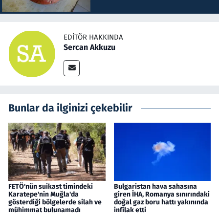
EDITÖR HAKKINDA
Sercan Akkuzu
Bunlar da ilginizi çekebilir
FETÖ'nün suikast timindeki
Bulgaristan hava sahasına
Karatepe'nin Muğla'da
giren İHA, Romanya sınırındaki
gösterdiği bölgelerde silah ve
doğal gaz boru hattı yakınında
mühimmat bulunamadı
infilak etti