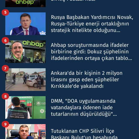
5
Rusya Başbakan Yardımcısı Novak,
Rusya-Türkiye enerji ortaklığının
stratejik nitelikte olduğunu
belirtti
6
Ahbap soruşturmasında ifadeler
birbirine girdi: Dokuz şüphelinin
ifadelerinden ortaya çıkan tablo
şok etti
7
Ankara'da bir kişinin 2 milyon
lirasını gasp eden şüpheliler
Kırıkkale'de yakalandı
8
DMM, "DOA uygulamasında
vatandaşlara ödenen iade
tutarlarının düşürüldüğü"
iddiasını yalanladı
9
Tutuklanan CHP Silivri İlçe
Başkanı Bulut'un hesabında