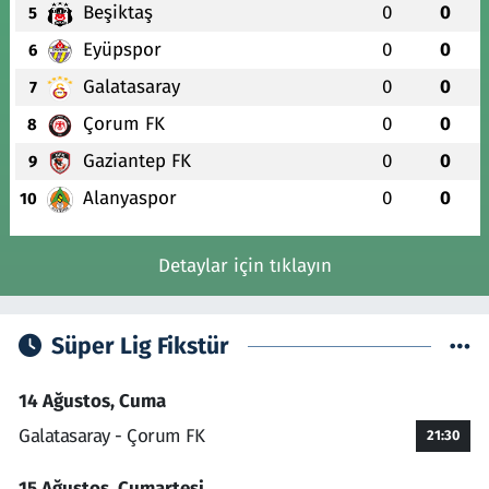
Beşiktaş
0
0
5
Eyüpspor
0
0
6
Galatasaray
0
0
7
Çorum FK
0
0
8
Gaziantep FK
0
0
9
Alanyaspor
0
0
10
Detaylar için tıklayın
Süper Lig Fikstür
14 Ağustos, Cuma
Galatasaray - Çorum FK
21:30
15 Ağustos, Cumartesi