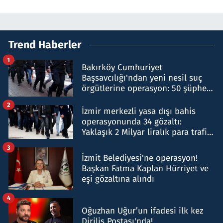
Trend Haberler
1
Bakırköy Cumhuriyet
Başsavcılığı'ndan yeni nesil suç
örgütlerine operasyon: 50 şüpheli
hakkında gözaltı kararı
2
İzmir merkezli yasa dışı bahis
operasyonunda 34 gözaltı:
Yaklaşık 2 Milyar liralık para trafiği
tespit edildi
3
İzmit Belediyesi'ne operasyon!
Başkan Fatma Kaplan Hürriyet ve
eşi gözaltına alındı
4
Oğuzhan Uğur’un ifadesi ilk kez
Diriliş Postası'nda!