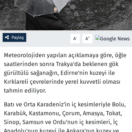
Resmi İlanlar
Rüya Tabirleri
Paylaş
-
+
A
A
Sağlık
Meteorolojiden yapılan açıklamaya göre, öğle
Savunma Sanayi
saatlerinden sonra Trakya'da beklenen gök
gürültülü sağanağın, Edirne'nin kuzeyi ile
Seçim 2023
Kırklareli çevrelerinde yerel kuvvetli olması
Spor
tahmin ediliyor.
Batı ve Orta Karadeniz'in iç kesimleriyle Bolu,
Teknoloji ve Bilim
Karabük, Kastamonu, Çorum, Amasya, Tokat,
Televizyon
Sinop, Samsun ve Ordu'nun iç kesimleri, İç
Anadolu'nun kuzeyi ile Ankara'nın kuzey ve