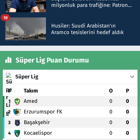
milyonluk para trafiğine: Patron
talimat verdi, ben gönderdim
10
Husiler: Suudi Arabistan'ın
Aramco tesislerini hedef aldık
Süper Lig Puan Durumu
Süper Lig
#
Takım
O
P
Amed
0
0
1
Erzurumspor FK
0
0
2
Başakşehir
0
0
3
Kocaelispor
0
0
4