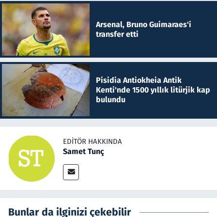
Arsenal, Bruno Guimaraes'i
transfer etti
Pisidia Antiokheia Antik
Kenti'nde 1500 yıllık litürjik kap
bulundu
EDITÖR HAKKINDA
Samet Tunç
Bunlar da ilginizi çekebilir