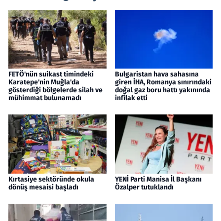
FETÖ'nün suikast timindeki
Bulgaristan hava sahasına
Karatepe'nin Muğla'da
giren İHA, Romanya sınırındaki
gösterdiği bölgelerde silah ve
doğal gaz boru hattı yakınında
mühimmat bulunamadı
infilak etti
Kırtasiye sektöründe okula
YENİ Parti Manisa İl Başkanı
dönüş mesaisi başladı
Özalper tutuklandı