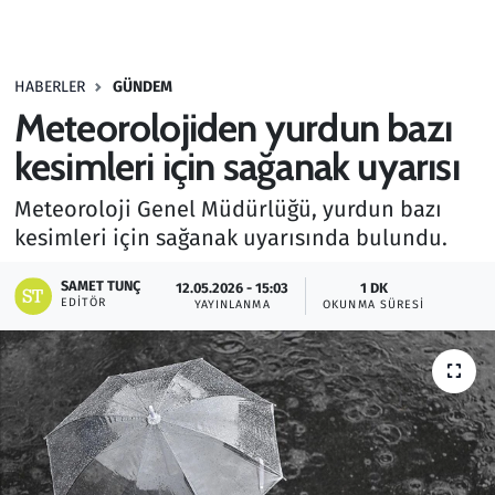
Gündem
HABERLER
GÜNDEM
Haber
Meteorolojiden yurdun bazı
Kültür Sanat
kesimleri için sağanak uyarısı
Meteoroloji Genel Müdürlüğü, yurdun bazı
Kurumsal Haberler
kesimleri için sağanak uyarısında bulundu.
Lezzet Durağı
SAMET TUNÇ
12.05.2026 - 15:03
1 DK
EDITÖR
YAYINLANMA
OKUNMA SÜRESI
Memur ve Kamu
Otomobil
Oyun
Ramazan