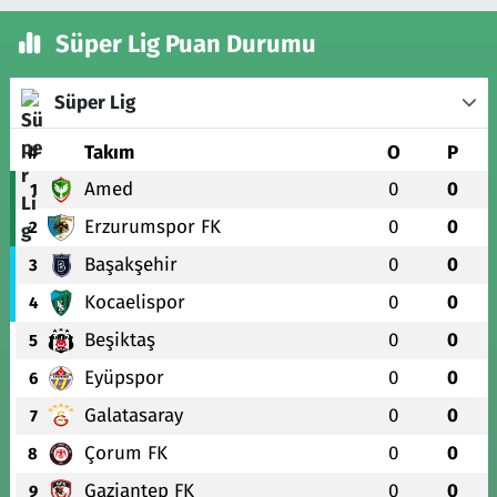
Süper Lig Puan Durumu
Süper Lig
#
Takım
O
P
Amed
0
0
1
Erzurumspor FK
0
0
2
Başakşehir
0
0
3
Kocaelispor
0
0
4
Beşiktaş
0
0
5
Eyüpspor
0
0
6
Galatasaray
0
0
7
Çorum FK
0
0
8
Gaziantep FK
0
0
9