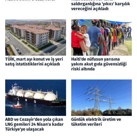
saldırganlığına 'yıkıcı' karşılık
vereceğini açıkladı
TÜİK, mart ayı konut ve iş yeri
Haiti'de nüfusun yarısına
satış istatistiklerini açıkladı
yakını akut gıda güvensizliği
riski altında
ABD ve Cezayir'den yola çıkan
Günlük elektrik üretim ve
LNG gemileri 24 Nisan'a kadar
tüketim verileri
Türkiye'ye ulaşacak