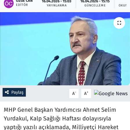
ÖZGE CAN
16.04.2026 - 15:03
16.04.2026 - 15:15
EDITÖR
YAYINLANMA
GÜNCELLEME
OKUNM
Resmi İlanlar
Rüya Tabirleri
Sağlık
Savunma Sanayi
Seçim 2023
Spor
Paylaş
-
+
A
A
Teknoloji ve Bilim
MHP Genel Başkan Yardımcısı Ahmet Selim
Televizyon
Yurdakul, Kalp Sağlığı Haftası dolayısıyla
yaptığı yazılı açıklamada, Milliyetçi Hareket