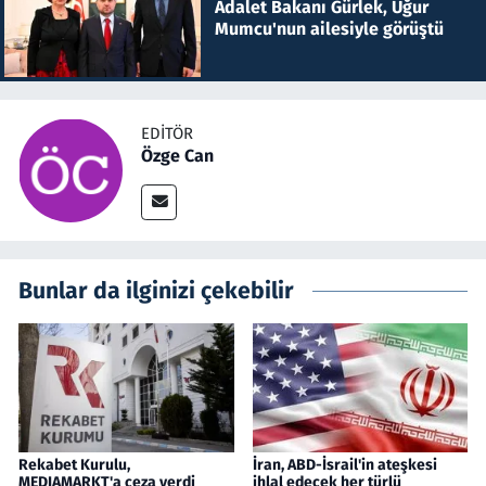
Adalet Bakanı Gürlek, Uğur
Mumcu'nun ailesiyle görüştü
EDITÖR
Özge Can
Bunlar da ilginizi çekebilir
Rekabet Kurulu,
İran, ABD-İsrail'in ateşkesi
MEDIAMARKT'a ceza verdi
ihlal edecek her türlü