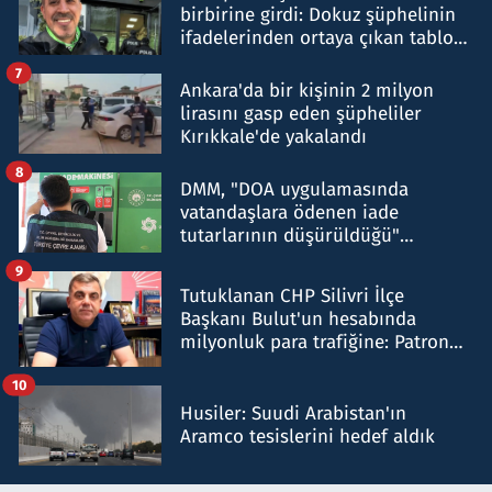
birbirine girdi: Dokuz şüphelinin
ifadelerinden ortaya çıkan tablo
şok etti
7
Ankara'da bir kişinin 2 milyon
lirasını gasp eden şüpheliler
Kırıkkale'de yakalandı
8
DMM, "DOA uygulamasında
vatandaşlara ödenen iade
tutarlarının düşürüldüğü"
iddiasını yalanladı
9
Tutuklanan CHP Silivri İlçe
Başkanı Bulut'un hesabında
milyonluk para trafiğine: Patron
talimat verdi, ben gönderdim
10
Husiler: Suudi Arabistan'ın
Aramco tesislerini hedef aldık