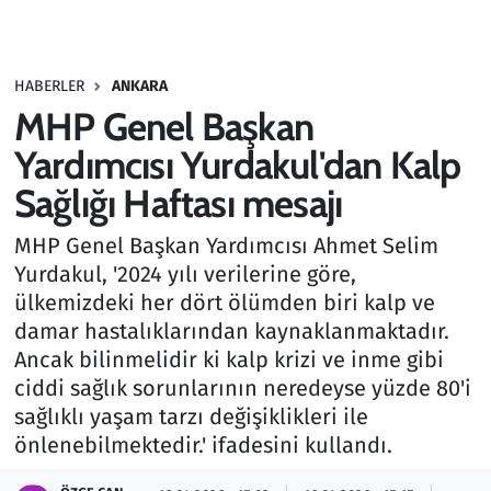
Gündem
HABERLER
ANKARA
Haber
MHP Genel Başkan
Kültür Sanat
Yardımcısı Yurdakul'dan Kalp
Sağlığı Haftası mesajı
Kurumsal Haberler
MHP Genel Başkan Yardımcısı Ahmet Selim
Lezzet Durağı
Yurdakul, '2024 yılı verilerine göre,
ülkemizdeki her dört ölümden biri kalp ve
Memur ve Kamu
damar hastalıklarından kaynaklanmaktadır.
Ancak bilinmelidir ki kalp krizi ve inme gibi
Otomobil
ciddi sağlık sorunlarının neredeyse yüzde 80'i
sağlıklı yaşam tarzı değişiklikleri ile
Oyun
önlenebilmektedir.' ifadesini kullandı.
Ramazan