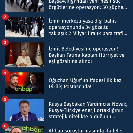
Başsavcılığı'ndan yeni nesil suç
örgütlerine operasyon: 50 şüpheli
hakkında gözaltı kararı
2
İzmir merkezli yasa dışı bahis
operasyonunda 34 gözaltı:
Yaklaşık 2 Milyar liralık para trafiği
tespit edildi
3
İzmit Belediyesi'ne operasyon!
Başkan Fatma Kaplan Hürriyet ve
eşi gözaltına alındı
4
Oğuzhan Uğur’un ifadesi ilk kez
Diriliş Postası'nda!
5
Rusya Başbakan Yardımcısı Novak,
Rusya-Türkiye enerji ortaklığının
stratejik nitelikte olduğunu
belirtti
6
Ahbap soruşturmasında ifadeler